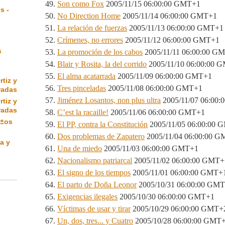
Son como Fox
2005/11/15 06:00:00 GMT+1
s -
No Direction Home
2005/11/14 06:00:00 GMT+1
La relación de fuerzas
2005/11/13 06:00:00 GMT+1
Crímenes, no errores
2005/11/12 06:00:00 GMT+1
s
La promoción de los cabos
2005/11/11 06:00:00 G
Blair y Rosita, la del corrido
2005/11/10 06:00:00 
El alma acatarrada
2005/11/09 06:00:00 GMT+1
rtiz y
Tres pinceladas
2005/11/08 06:00:00 GMT+1
radas
Jiménez Losantos, non plus ultra
2005/11/07 06:00
rtiz y
radas
C’est la racaille!
2005/11/06 06:00:00 GMT+1
Ã±os
El PP, contra la Constitución
2005/11/05 06:00:00 
Dos problemas de Zapatero
2005/11/04 06:00:00 
a y
Una de miedo
2005/11/03 06:00:00 GMT+1
Nacionalismo patriarcal
2005/11/02 06:00:00 GMT+
El signo de los tiempos
2005/11/01 06:00:00 GMT+
El parto de Doña Leonor
2005/10/31 06:00:00 GM
Exigencias ilegales
2005/10/30 06:00:00 GMT+1
Víctimas de usar y tirar
2005/10/29 06:00:00 GMT+
Un, dos, tres... y Cuatro
2005/10/28 06:00:00 GMT