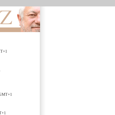
MT+1
1
0 GMT+1
T+1