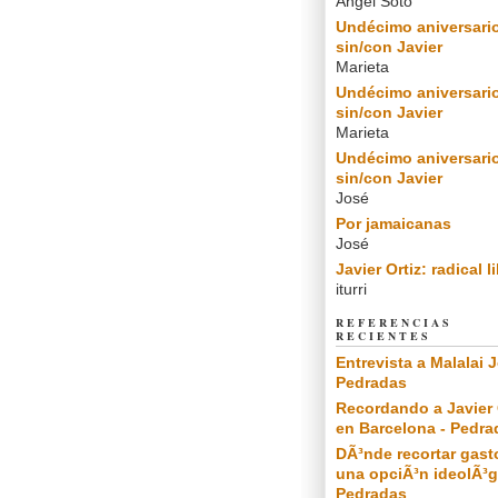
Angel Soto
Undécimo aniversari
sin/con Javier
Marieta
Undécimo aniversari
sin/con Javier
Marieta
Undécimo aniversari
sin/con Javier
José
Por jamaicanas
José
Javier Ortiz: radical l
iturri
REFERENCIAS
RECIENTES
Entrevista a Malalai J
Pedradas
Recordando a Javier 
en Barcelona - Pedra
DÃ³nde recortar gast
una opciÃ³n ideolÃ³g
Pedradas