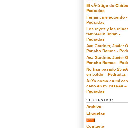
El vÃ©rtigo de Chirbe
Pedradas
Fermin, me acuerdo -
Pedradas
Los reyes y las reina
tambiÃ©n lloran -
Pedradas
Ava Gardner, Javier O
Pancho Ramos - Ped
Ava Gardner, Javier O
Pancho Ramos - Ped
No han pasado 25 a
en balde – Pedradas
Â«Yo como en mi cas
ceno en mi casaÂ» –
Pedradas
CONTENIDOS
Archivo
Etiquetas
RSS
Contacto