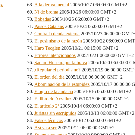
A la deriva mental
2005/10/27 06:00:00 GMT+2
ra
Ni de broma
2005/10/26 06:00:00 GMT+2
Bobadas
2005/10/25 06:00:00 GMT+2
Països Catalans
2005/10/24 06:00:00 GMT+2
Contra la deuda externa
2005/10/23 06:00:00 GMT
El pesimismo de la razón
2005/10/22 06:00:00 GM
Haro Tecglen
2005/10/21 06:15:00 GMT+2
Errores intencionados
2005/10/21 06:00:00 GMT+2
Sadam Husein, por la brava
2005/10/20 06:00:00 
¿Regular el periodismo?
2005/10/19 06:00:00 GMT
El orden del día
2005/10/18 06:00:00 GMT+2
Abominación de la estupidez
2005/10/17 06:00:00
Elogio de la audacia
2005/10/16 06:00:00 GMT+2
El libro de Arzalluz
2005/10/15 06:00:00 GMT+2
El artículo 2º
2005/10/14 06:00:00 GMT+2
Juristas sin escrúpulos
2005/10/13 06:00:00 GMT+2
Falsos técnicos
2005/10/12 06:00:00 GMT+2
Así va a ser
2005/10/11 06:00:00 GMT+2
Se me atragantan
2005/10/10 06:00:00 GMT+2