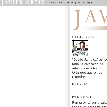
Inicio
|
Textos de Ortiz
|
Voces amigas
Desde Jamaica
SOBRE ESTO
"Desde Jamaica" es, s
todo, la selección de
artículos escritos por J
Ortiz que queremos
recordar.
ENLACES
POR EMAIL
Pon tu email en la caja
recibe las notas de est