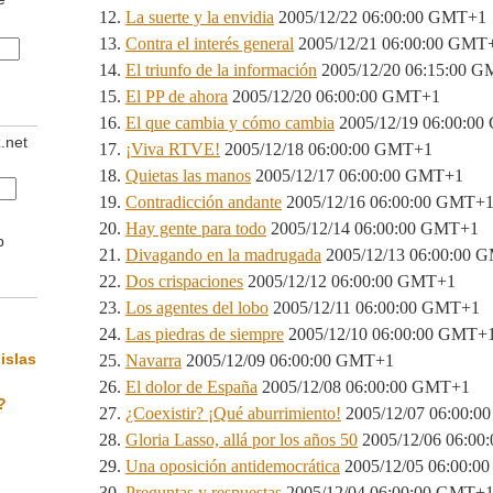
La suerte y la envidia
2005/12/22 06:00:00 GMT+1
Contra el interés general
2005/12/21 06:00:00 GMT
El triunfo de la información
2005/12/20 06:15:00 
El PP de ahora
2005/12/20 06:00:00 GMT+1
El que cambia y cómo cambia
2005/12/19 06:00:0
z.net
¡Viva RTVE!
2005/12/18 06:00:00 GMT+1
Quietas las manos
2005/12/17 06:00:00 GMT+1
Contradicción andante
2005/12/16 06:00:00 GMT+
Hay gente para todo
2005/12/14 06:00:00 GMT+1
b
Divagando en la madrugada
2005/12/13 06:00:00 
Dos crispaciones
2005/12/12 06:00:00 GMT+1
Los agentes del lobo
2005/12/11 06:00:00 GMT+1
Las piedras de siempre
2005/12/10 06:00:00 GMT+
islas
Navarra
2005/12/09 06:00:00 GMT+1
El dolor de España
2005/12/08 06:00:00 GMT+1
?
¿Coexistir? ¡Qué aburrimiento!
2005/12/07 06:00:
Gloria Lasso, allá por los años 50
2005/12/06 06:0
Una oposición antidemocrática
2005/12/05 06:00:0
Preguntas y respuestas
2005/12/04 06:00:00 GMT+