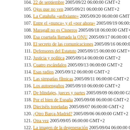
22 de septiembre
2005/09/22 06:00:00 GMT+2
Ojos que no ven
2005/09/21 06:00:00 GMT+2
La Cataluña «asfixiante»
2005/09/20 06:00:00 GM
Entre el «nunca» y el «por ahora»
2005/09/19 06:0
Maragall no es Cisneros
2005/09/18 06:00:00 GMT
Esa coartada llamada la ONU
2005/09/17 06:00:0
El secreto de las comunicaciones
2005/09/16 06:00
Defensores del Estatuto
2005/09/15 06:00:00 GMT
Justicia y política
2005/09/14 06:00:00 GMT+2
Cuatro escándalos
2005/09/13 06:00:00 GMT+2
Esas radios
2005/09/12 06:00:00 GMT+2
Las simpatías fílmicas
2005/09/11 06:00:00 GMT+2
Los autoengaños
2005/09/10 06:00:00 GMT+2
De blindajes, jueces y partes
2005/09/09 06:00:00 
Por el bien de España
2005/09/08 06:00:00 GMT+2
Dieciséis toneladas
2005/09/07 06:00:00 GMT+2
¿Otro Barça-Madrid?
2005/09/06 06:00:00 GMT+2
Otra vez
2005/09/05 06:00:00 GMT+2
La imagen de la degeneración
2005/09/04 06:00:0