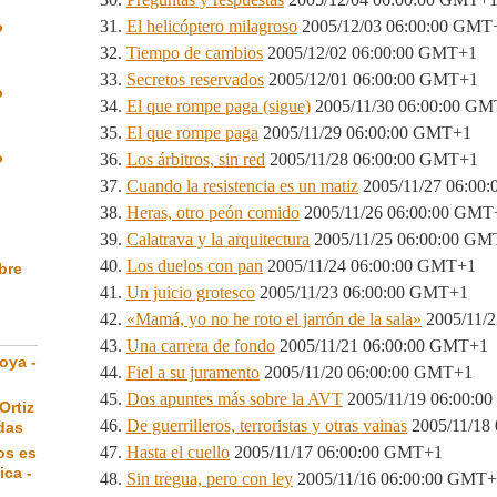
El helicóptero milagroso
2005/12/03 06:00:00 GMT
o
Tiempo de cambios
2005/12/02 06:00:00 GMT+1
Secretos reservados
2005/12/01 06:00:00 GMT+1
o
El que rompe paga (sigue)
2005/11/30 06:00:00 G
El que rompe paga
2005/11/29 06:00:00 GMT+1
o
Los árbitros, sin red
2005/11/28 06:00:00 GMT+1
Cuando la resistencia es un matiz
2005/11/27 06:00
Heras, otro peón comido
2005/11/26 06:00:00 GMT
Calatrava y la arquitectura
2005/11/25 06:00:00 GM
Los duelos con pan
2005/11/24 06:00:00 GMT+1
ibre
Un juicio grotesco
2005/11/23 06:00:00 GMT+1
«Mamá, yo no he roto el jarrón de la sala»
2005/11/
Una carrera de fondo
2005/11/21 06:00:00 GMT+1
oya -
Fiel a su juramento
2005/11/20 06:00:00 GMT+1
Dos apuntes más sobre la AVT
2005/11/19 06:00:0
Ortiz
De guerrilleros, terroristas y otras vainas
2005/11/18
das
Hasta el cuello
2005/11/17 06:00:00 GMT+1
os es
ica -
Sin tregua, pero con ley
2005/11/16 06:00:00 GMT