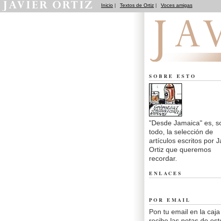
Inicio
|
Textos de Ortiz
|
Voces amigas
Desde Jamaica
SOBRE ESTO
"Desde Jamaica" es, s
todo, la selección de
artículos escritos por J
Ortiz que queremos
recordar.
ENLACES
POR EMAIL
Pon tu email en la caja
recibe las notas de est