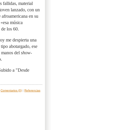
 fallidas, material
 joven lanzado, con un
te afroamericana en su
e «esa música
 de los 60.
hoy me despierta una
e tipo abotargado, ese
n manos del
show-
o.
 Subido a "Desde
|
Comentarios (0)
|
Referencias