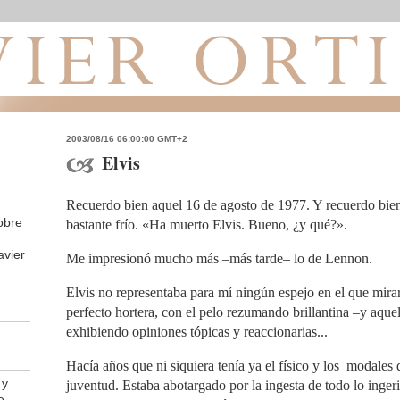
2003/08/16 06:00:00 GMT+2
Elvis
Recuerdo bien aquel 16 de agosto de 1977. Y recuerdo bien
obre
bastante frío. «Ha muerto Elvis. Bueno, ¿y qué?».
avier
Me impresionó mucho más –más tarde– lo de Lennon.
Elvis no representaba para mí ningún espejo en el que mir
perfecto hortera, con el pelo rezumando brillantina –y aque
exhibiendo opiniones tópicas y reaccionarias...
Hacía años que ni siquiera tenía ya el físico y los modales
 y
juventud. Estaba abotargado por la ingesta de todo lo inger
e