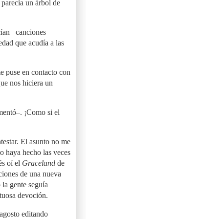
 parecía un árbol de
cían– canciones
edad que acudía a las
me puse en contacto con
ue nos hiciera un
mentó–. ¡Como si el
testar. El asunto no me
 no haya hecho las veces
és oí el
Graceland
de
nciones de una nueva
la gente seguía
tuosa devoción.
agosto editando