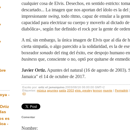
cualquier cosa de Elvis. Desechos, en sentido estricto: tomas
o
descartado... La imagen que nos aportan del ídolo es la del
impresionante
swing
, todo ritmo, capaz de emular a la gen
capacidad para electrizar su cuerpo y moverlo al dictado d
o
diabólica», según fue definido el rock por la gente de orden
A mí, sin embargo, la única imagen de Elvis que al día de 
o
cierta simpatía, o algo parecido a la solidaridad, es la de es
boxeador
sonado
del ring del éxito, ese despojo humano e
business
que, consciente o no, optó por quitarse de enmedi
Javier Ortiz.
Apuntes del natural (16 de agosto de 2003).
ibre
Jamaica" el 14 de octubre de 2017.
Escrito por:
ortiz el jamaiquino
.2003/08/16 06:00:00 GMT+2
Etiquetas:
música
apuntes
saida
2003
elvis_presley
lennon
muerte
|
Permalink
(0)
oya -
Ortiz
das
Comentar
os es
ica -
Nombre: