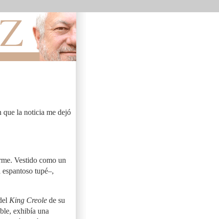
 que la noticia me dejó
arme. Vestido como un
l espantoso tupé–,
 del
King Creole
de su
ible, exhibía una