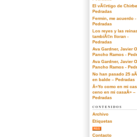
El vÃ©rtigo de Chirbe
Pedradas
Fermin, me acuerdo -
Pedradas
Los reyes y las reina
tambiÃ©n lloran -
Pedradas
Ava Gardner, Javier O
Pancho Ramos - Ped
Ava Gardner, Javier O
Pancho Ramos - Ped
No han pasado 25 a
en balde – Pedradas
Â«Yo como en mi cas
ceno en mi casaÂ» –
Pedradas
CONTENIDOS
Archivo
Etiquetas
RSS
Contacto