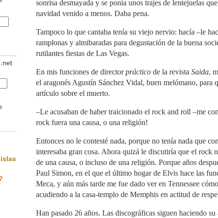
sonrisa desmayada y se ponía unos trajes de lentejuelas que
navidad venido a menos. Daba pena.
Tampoco lo que cantaba tenía su viejo nervio: hacía –le ha
ramplonas y almibaradas para degustación de la buena soci
rutilantes fiestas de Las Vegas.
z.net
En mis funciones de director
práctico
de la revista
Saida
, 
el aragonés Agustín Sánchez Vidal, buen melómano, para q
artículo sobre el muerto.
b
–Le acusaban de haber traicionado el rock and roll –me co
rock fuera una causa, o una religión!
Entonces no le contesté nada, porque no tenía nada que con
interesaba gran cosa. Ahora quizá le discutiría que el rock
islas
de una causa, o incluso de una religión. Porque años despu
Paul Simon, en el que el último hogar de Elvis hace las fu
?
Meca, y aún más tarde me fue dado ver en Tennessee cómo 
acudiendo a la casa-templo de Memphis en actitud de respe
Han pasado 26 años. Las discográficas siguen haciendo su 