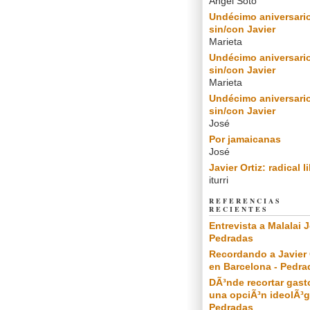
Angel Soto
Undécimo aniversari
sin/con Javier
Marieta
Undécimo aniversari
sin/con Javier
Marieta
Undécimo aniversari
sin/con Javier
José
Por jamaicanas
José
Javier Ortiz: radical l
iturri
REFERENCIAS
RECIENTES
Entrevista a Malalai J
Pedradas
Recordando a Javier 
en Barcelona - Pedra
DÃ³nde recortar gast
una opciÃ³n ideolÃ³g
Pedradas