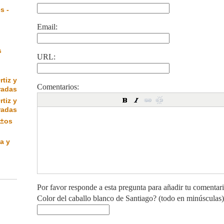
s -
Email:
s
URL:
rtiz y
Comentarios:
radas
rtiz y
radas
Ã±os
a y
Por favor responde a esta pregunta para añadir tu comentar
Color del caballo blanco de Santiago? (todo en minúsculas)