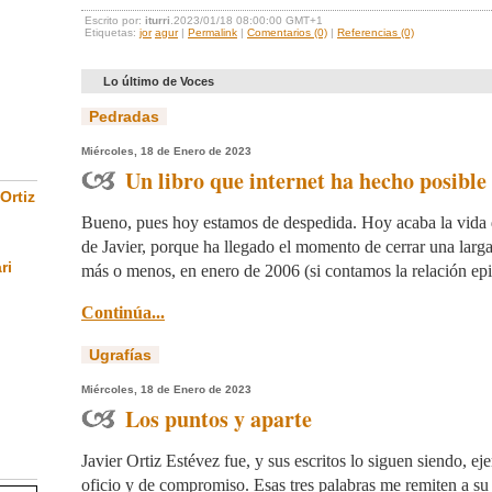
Escrito por:
iturri
.2023/01/18 08:00:00 GMT+1
Etiquetas:
jor
agur
|
Permalink
|
Comentarios (0)
|
Referencias (0)
Lo último de Voces
Pedradas
Miércoles, 18 de Enero de 2023
Un libro que internet ha hecho posible
Ortiz
Bueno, pues hoy estamos de despedida. Hoy acaba la vida 
de Javier, porque ha llegado el momento de cerrar una lar
ri
más o menos, en enero de 2006 (si contamos la relación epist
Continúa...
Ugrafías
Miércoles, 18 de Enero de 2023
Los puntos y aparte
Javier Ortiz Estévez fue, y sus escritos lo siguen siendo, ej
oficio y de compromiso. Esas tres palabras me remiten a su