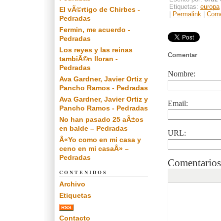
Etiquetas:
europa
El vÃ©rtigo de Chirbes -
|
Permalink
|
Come
Pedradas
Fermin, me acuerdo -
Pedradas
Los reyes y las reinas
Comentar
tambiÃ©n lloran -
Pedradas
Nombre:
Ava Gardner, Javier Ortiz y
Pancho Ramos - Pedradas
Ava Gardner, Javier Ortiz y
Email:
Pancho Ramos - Pedradas
No han pasado 25 aÃ±os
en balde – Pedradas
URL:
Â«Yo como en mi casa y
ceno en mi casaÂ» –
Pedradas
Comentarios
CONTENIDOS
Archivo
Etiquetas
RSS
Contacto