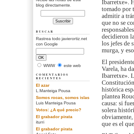
Ibarretxe». 
blog directamente.
tomado por t
admitir a trá
que no se co
responsable
BUSCAR
decidieron l
Rastrea todo javierortiz.net
los jefes de 
con Google
murga, y eso
El president
WWW
este web
Varela, ha d
COMENTARIOS
Ibarretxe». 
RECIENTES
Constitución
El azar
histórica es
L.Manteiga Pousa
plantea Rouc
Somos rocas, somos islas
causa: si fu
Luis Manteiga Pousa
solera histór
Votos: ¿A qué precio?
obviamente, 
El grabador pirata
iturri
que es el que
El grabador pirata