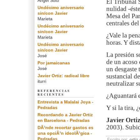
Angel Soto
El Tribunal 
Undécimo aniversario
nulidad -ést
sin/con Javier
Mesa del Par
Marieta
centrales de
Undécimo aniversario
sin/con Javier
¿Vale la pena
Marieta
horas. Y dist
Undécimo aniversario
sin/con Javier
La presión s
José
de un acoso 
Por jamaicanas
un desgaste 
José
sustancial de
Javier Ortiz: radical libre
iturri
neutralizar s
REFERENCIAS
RECIENTES
¿Aguantará el
Entrevista a Malalai Joya -
Y si la tira,
Pedradas
Recordando a Javier Ortiz
Javier Ortiz
en Barcelona - Pedradas
2003). Subid
DÃ³nde recortar gastos es
una opciÃ³n ideolÃ³gica -
Pedradas
Escrito por:
ortiz