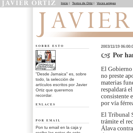
Inicio
|
Textos de Ortiz
|
Voces amigas
Desde Jamaica
SOBRE ESTO
2003/11/19 06:00
Por ha
El Gobierno 
"Desde Jamaica" es, sobre
no preste a
todo, la selección de
materias fun
artículos escritos por Javier
respaldará e
Ortiz que queremos
recordar.
consistente 
por vía férre
ENLACES
El Tribunal 
POR EMAIL
trámite el r
Pon tu email en la caja y
Álava contra
recibe las notas de este