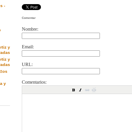
s -
Comentar
Nombre:
s
Email:
rtiz y
radas
rtiz y
URL:
radas
Ã±os
Comentarios:
a y