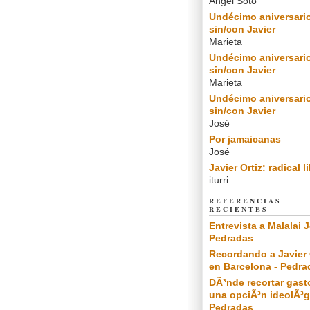
Angel Soto
Undécimo aniversari
sin/con Javier
Marieta
Undécimo aniversari
sin/con Javier
Marieta
Undécimo aniversari
sin/con Javier
José
Por jamaicanas
José
Javier Ortiz: radical l
iturri
REFERENCIAS
RECIENTES
Entrevista a Malalai J
Pedradas
Recordando a Javier 
en Barcelona - Pedra
DÃ³nde recortar gast
una opciÃ³n ideolÃ³g
Pedradas