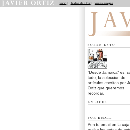
Inicio
|
Textos de Ortiz
|
Voces amigas
Desde Jamaica
SOBRE ESTO
"Desde Jamaica" es, s
todo, la selección de
artículos escritos por J
Ortiz que queremos
recordar.
ENLACES
POR EMAIL
Pon tu email en la caja
recibe las notas de est