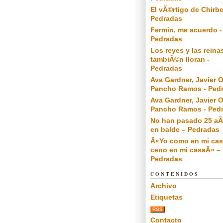
El vÃ©rtigo de Chirbe
Pedradas
Fermin, me acuerdo -
Pedradas
Los reyes y las reina
tambiÃ©n lloran -
Pedradas
Ava Gardner, Javier O
Pancho Ramos - Ped
Ava Gardner, Javier O
Pancho Ramos - Ped
No han pasado 25 a
en balde – Pedradas
Â«Yo como en mi cas
ceno en mi casaÂ» –
Pedradas
CONTENIDOS
Archivo
Etiquetas
RSS
Contacto