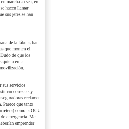
a en marcha -o sea, en
 se hacen llamar
ue sus jefes se han
rana de la fábula, han
tas que monten el
. Dudo de que los
siquiera en la
 movilización,
r sus servicios
estiman correctas y
 aseguradoras reclamen
ta. Parece que tanto
arretera) como la OCU
n de emergencia. Me
deberían emprender