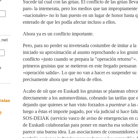
Sucede tal cual con las grúas. El conflicto de las grúas llev
paro- la intemerata, pero los medios que tan impropiamente
«nacionales» no lo han puesto en un lugar de honor hasta q
enterado de que les podía afectar incluso a ellos.
Ahora ya es un conflicto importante.
z.net
Pero, para no perder su inveterada costumbre de imitar a la 
iniciado su aproximación al asunto reprochando a los gruis
conflicto «justo cuando se prepara la "operación retorno"»
primeros gruistas que se metieron en este fregado pensaran 
b
«operación salida». Lo que no van a hacer es suspender su
precisamente ahora que se habla de ellos.
Acabo de oír que en Euskadi los gruistas se plantean ofrece
directamente a los automovilistas, cobrando las tarifas que 
islas
dejando que quienes se han visto forzados a
puentear
a las
luego a éstas el importe pagado, por vía judicial si hace fal
?
SOS-DEIAK (servicio vasco de aviso de emergencias en c
de Euskadi colaborarían para poner en marcha esa solució
parece una buena idea. Las asociaciones de consumidores 