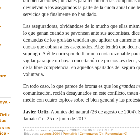
también acciones judiciales para reclamar a las compañías 
devuelvan a los asegurados la parte de la cuota anual que l
o
servicios que finalmente no han dado.
o
Las aseguradoras, olvidándose de lo mucho que ellas mism
lo que ganan cuando se pavonean ante sus accionistas, dice
demandas de los gruistas tendrían que aplicar un aumento 
o
cuotas que cobran a los asegurados. Algo tendrá que decir e
supongo. A él le corresponde fijar una cuota razonable para
vigilar para que no haya concertación de precios -es decir, v
de la libre competencia- en aquellos apartados del seguro q
voluntaria.
ibre
En todo caso, lo que parece de broma es que los
grandes m
comunicación, recién desayunados en este conflicto, traten 
medio con cuatro tópicos sobre el bien general y las protest
oya -
Javier Ortiz.
Apuntes del natural (26 de agosto de 2004).
Ortiz
Jamaica" el 25 de junio de 2017.
das
os es
Escrito por:
ortiz el jamaiquino
.2004/08/26 06:00:00 GMT+2
ica -
Etiquetas:
apuntes
2004
|
Permalink
|
Comentarios (0)
|
Referencias (0)