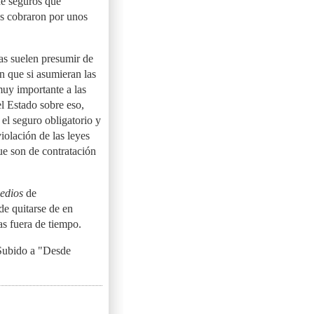
de seguros que
es cobraron por unos
as suelen presumir de
n que si asumieran las
muy importante a las
l Estado sobre eso,
 el seguro obligatorio y
iolación de las leyes
ue son de contratación
edios
de
de quitarse de en
as fuera de tiempo.
 Subido a "Desde