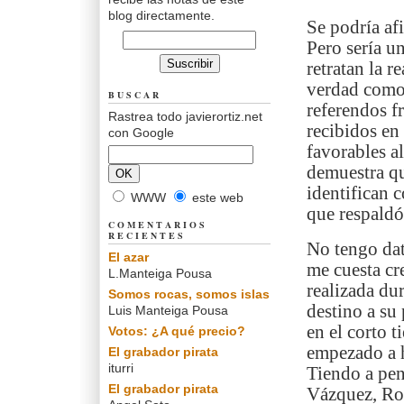
blog directamente.
Se podría afi
Pero sería u
retratan la r
verdad como 
BUSCAR
referendos f
Rastrea todo javierortiz.net
recibidos en
con Google
favorables a
demuestra qu
identifican 
WWW
este web
que respaldó
COMENTARIOS
RECIENTES
No tengo dat
El azar
me cuesta cr
L.Manteiga Pousa
realizada du
Somos rocas, somos islas
destino a su
Luis Manteiga Pousa
en el corto 
Votos: ¿A qué precio?
empezado a h
El grabador pirata
iturri
Tiendo a pen
El grabador pirata
Vázquez, Rod