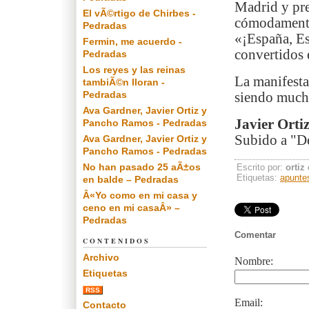
Madrid y pre
El vÃ©rtigo de Chirbes -
cómodamente 
Pedradas
«¡España, Es
Fermin, me acuerdo -
convertidos 
Pedradas
Los reyes y las reinas
La manifesta
tambiÃ©n lloran -
Pedradas
siendo mucho
Ava Gardner, Javier Ortiz y
Javier Orti
Pancho Ramos - Pedradas
Subido a "De
Ava Gardner, Javier Ortiz y
Pancho Ramos - Pedradas
No han pasado 25 aÃ±os
Escrito por:
ortiz
Etiquetas:
apunte
en balde – Pedradas
Â«Yo como en mi casa y
ceno en mi casaÂ» –
Pedradas
Comentar
CONTENIDOS
Archivo
Nombre:
Etiquetas
RSS
Email:
Contacto