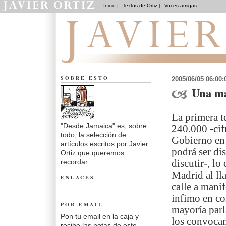
Inicio
|
Textos de Ortiz
|
Voces amigas
Desde Jamaica
SOBRE ESTO
2005/06/05 06:00
Una ma
La primera t
"Desde Jamaica" es, sobre
240.000 -cif
todo, la selección de
Gobierno en 
artículos escritos por Javier
podrá ser di
Ortiz que queremos
recordar.
discutir-, lo
Madrid al ll
ENLACES
calle a mani
ínfimo en co
POR EMAIL
mayoría parl
Pon tu email en la caja y
los convocan
recibe las notas de este