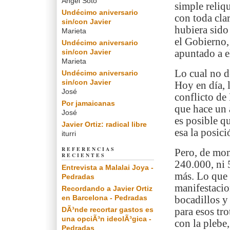
Angel Soto
simple reliqu
Undécimo aniversario
con toda cla
sin/con Javier
hubiera sido
Marieta
el Gobierno,
Undécimo aniversario
sin/con Javier
apuntado a e
Marieta
Lo cual no d
Undécimo aniversario
sin/con Javier
Hoy en día, 
José
conflicto de
Por jamaicanas
que hace un 
José
es posible q
Javier Ortiz: radical libre
esa la posic
iturri
REFERENCIAS
Pero, de mom
RECIENTES
240.000, ni 
Entrevista a Malalai Joya -
más. Lo que 
Pedradas
manifestacio
Recordando a Javier Ortiz
en Barcelona - Pedradas
bocadillos y
DÃ³nde recortar gastos es
para esos tr
una opciÃ³n ideolÃ³gica -
con la plebe
Pedradas