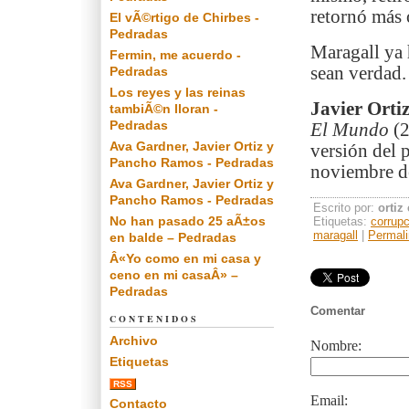
retornó más 
El vÃ©rtigo de Chirbes -
Pedradas
Maragall ya 
Fermin, me acuerdo -
sean verdad.
Pedradas
Los reyes y las reinas
Javier Orti
tambiÃ©n lloran -
Pedradas
El Mundo
(2
Ava Gardner, Javier Ortiz y
versión del 
Pancho Ramos - Pedradas
noviembre d
Ava Gardner, Javier Ortiz y
Pancho Ramos - Pedradas
Escrito por:
ortiz
No han pasado 25 aÃ±os
Etiquetas:
corrupc
maragall
|
Permal
en balde – Pedradas
Â«Yo como en mi casa y
ceno en mi casaÂ» –
Pedradas
Comentar
CONTENIDOS
Archivo
Nombre:
Etiquetas
RSS
Email:
Contacto