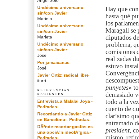
Angel Soto
Undécimo aniversario
Hay que cons
sin/con Javier
hasta qué pu
Marieta
los parlamen
Undécimo aniversario
Maragall se p
sin/con Javier
diputados d
Marieta
problema, qu
Undécimo aniversario
sin/con Javier
comisiones q
José
realizadas d
Por jamaicanas
estuvo instal
José
Convergènci
Javier Ortiz: radical libre
descompuest
iturri
punyetes
» t
REFERENCIAS
demasiado ve
RECIENTES
todo a la ve
Entrevista a Malalai Joya -
Pedradas
cuento de qu
Recordando a Javier Ortiz
clarísimo qu
en Barcelona - Pedradas
entramado de
DÃ³nde recortar gastos es
president
, c
una opciÃ³n ideolÃ³gica -
mismo, retir
Pedradas