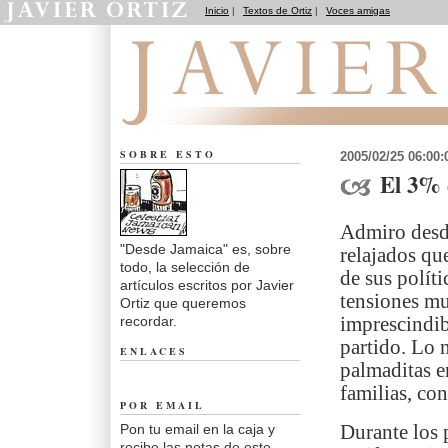
Inicio
|
Textos de Ortiz
|
Voces amigas
Desde Jamaica
SOBRE ESTO
2005/02/25 06:00
El 3% 
Admiro desd
"Desde Jamaica" es, sobre
relajados que
todo, la selección de
de sus polít
artículos escritos por Javier
tensiones mut
Ortiz que queremos
recordar.
imprescindib
partido. Lo 
ENLACES
palmaditas e
familias, co
POR EMAIL
Pon tu email en la caja y
Durante los 
recibe las notas de este