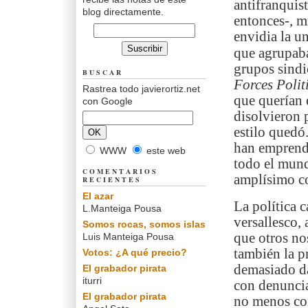
antifranquis
blog directamente.
entonces-, m
envidia la u
que agrupaba
grupos sindi
BUSCAR
Forces Polit
Rastrea todo javierortiz.net
que querían 
con Google
disolvieron p
estilo quedó.
han emprend
WWW
este web
todo el mund
COMENTARIOS
amplísimo co
RECIENTES
El azar
La política 
L.Manteiga Pousa
versallesco, 
Somos rocas, somos islas
que otros no
Luis Manteiga Pousa
también la p
Votos: ¿A qué precio?
demasiado da
El grabador pirata
iturri
con denuncias
El grabador pirata
no menos corr