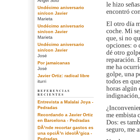
Angel Soto
le hizo señas
Undécimo aniversario
encontró con 
sin/con Javier
Marieta
El otro día 
Undécimo aniversario
coche. Mi se
sin/con Javier
Marieta
que, si no q
Undécimo aniversario
opciones: o 
sin/con Javier
dé otro golp
José
reparación. 
Por jamaicanas
me ha ocurrid
José
golpe, una p
Javier Ortiz: radical libre
todos en que
iturri
horas algún 
REFERENCIAS
RECIENTES
indignación,
Entrevista a Malalai Joya -
¿Inconvenien
Pedradas
me embista c
Recordando a Javier Ortiz
en Barcelona - Pedradas
Dos: es tamb
DÃ³nde recortar gastos es
seguro, me a
una opciÃ³n ideolÃ³gica -
Pedradas