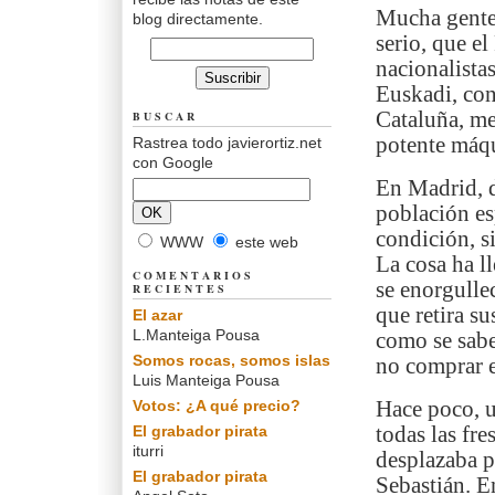
Mucha gente
blog directamente.
serio, que e
nacionalista
Euskadi, con
Cataluña, me
BUSCAR
potente máqu
Rastrea todo javierortiz.net
con Google
En Madrid, d
población es
condición, s
WWW
este web
La cosa ha l
COMENTARIOS
se enorgulle
RECIENTES
que retira s
El azar
L.Manteiga Pousa
como se sabe
Somos rocas, somos islas
no comprar e
Luis Manteiga Pousa
Votos: ¿A qué precio?
Hace poco, u
El grabador pirata
todas las fre
iturri
desplazaba p
El grabador pirata
Sebastián. E