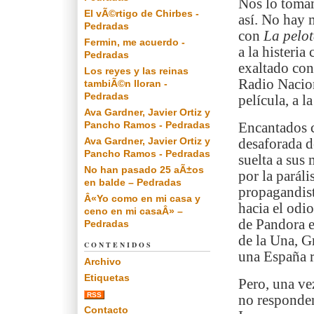
Nos lo tomam
El vÃ©rtigo de Chirbes -
así. No hay 
Pedradas
con
La pelot
Fermin, me acuerdo -
a la histeria
Pedradas
exaltado con
Los reyes y las reinas
Radio Nacion
tambiÃ©n lloran -
Pedradas
película, a l
Ava Gardner, Javier Ortiz y
Pancho Ramos - Pedradas
Encantados c
Ava Gardner, Javier Ortiz y
desaforada d
Pancho Ramos - Pedradas
suelta a sus
No han pasado 25 aÃ±os
por la paráli
en balde – Pedradas
propagandist
Â«Yo como en mi casa y
hacia el odio
ceno en mi casaÂ» –
de Pandora e
Pedradas
de la Una, G
CONTENIDOS
una España r
Archivo
Etiquetas
Pero, una ve
RSS
no responden
Contacto