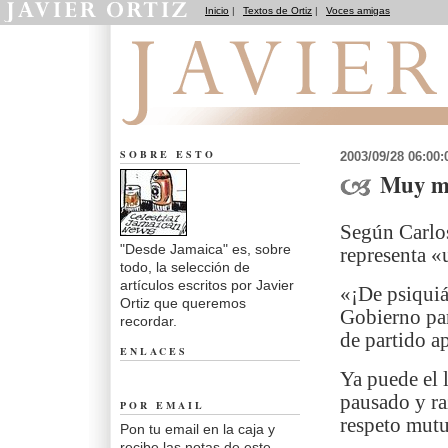
Inicio
|
Textos de Ortiz
|
Voces amigas
Desde Jamaica
SOBRE ESTO
2003/09/28 06:00
Muy ma
Según Carlos
"Desde Jamaica" es, sobre
representa «
todo, la selección de
artículos escritos por Javier
«¡De psiquiá
Ortiz que queremos
Gobierno par
recordar.
de partido 
ENLACES
Ya puede el 
pausado y r
POR EMAIL
respeto mutu
Pon tu email en la caja y
recibe las notas de este