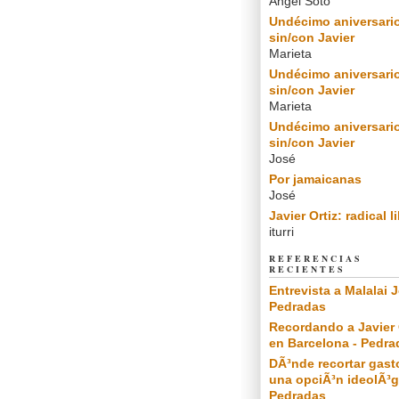
Angel Soto
Undécimo aniversari
sin/con Javier
Marieta
Undécimo aniversari
sin/con Javier
Marieta
Undécimo aniversari
sin/con Javier
José
Por jamaicanas
José
Javier Ortiz: radical l
iturri
REFERENCIAS
RECIENTES
Entrevista a Malalai J
Pedradas
Recordando a Javier 
en Barcelona - Pedra
DÃ³nde recortar gast
una opciÃ³n ideolÃ³g
Pedradas