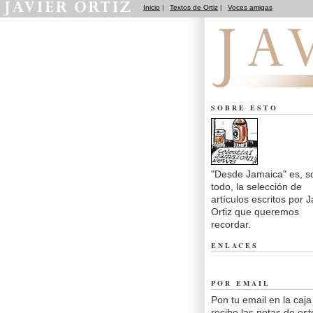
Inicio
|
Textos de Ortiz
|
Voces amigas
Desde Jamaica
SOBRE ESTO
"Desde Jamaica" es, s
todo, la selección de
artículos escritos por J
Ortiz que queremos
recordar.
ENLACES
POR EMAIL
Pon tu email en la caja
recibe las notas de est