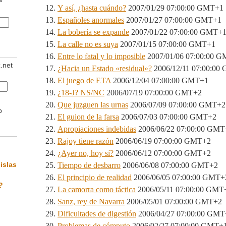
Y así, ¿hasta cuándo?
2007/01/29 07:00:00 GMT+1
Españoles anormales
2007/01/27 07:00:00 GMT+1
La bobería se expande
2007/01/22 07:00:00 GMT+
La calle no es suya
2007/01/15 07:00:00 GMT+1
Entre lo fatal y lo imposible
2007/01/06 07:00:00 
z.net
¿Hacia un Estado «residual»?
2006/12/11 07:00:00
El juego de ETA
2006/12/04 07:00:00 GMT+1
¿18-J? NS/NC
2006/07/19 07:00:00 GMT+2
Que juzguen las urnas
2006/07/09 07:00:00 GMT+2
b
El guion de la farsa
2006/07/03 07:00:00 GMT+2
Apropiaciones indebidas
2006/06/22 07:00:00 GMT
Rajoy tiene razón
2006/06/19 07:00:00 GMT+2
¿Ayer no, hoy sí?
2006/06/12 07:00:00 GMT+2
islas
Tiempo de desbarro
2006/06/08 07:00:00 GMT+2
El principio de realidad
2006/06/05 07:00:00 GMT+
?
La camorra como táctica
2006/05/11 07:00:00 GMT
Sanz, rey de Navarra
2006/05/01 07:00:00 GMT+2
Dificultades de digestión
2006/04/27 07:00:00 GMT
Problemas de cómputo
2006/02/27 07:00:00 GMT+