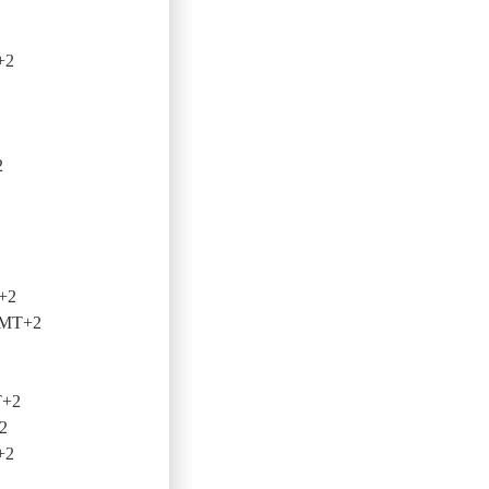
+2
2
+2
GMT+2
T+2
2
+2