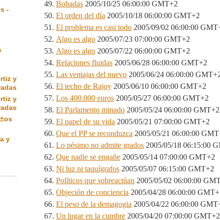
Bobadas
2005/10/25 06:00:00 GMT+2
s -
El orden del día
2005/10/18 06:00:00 GMT+2
El problema es casi todo
2005/09/02 06:00:00 GMT
Algo es algo
2005/07/23 07:00:00 GMT+2
s
Algo es algo
2005/07/22 06:00:00 GMT+2
Relaciones fluidas
2005/06/28 06:00:00 GMT+2
Las ventajas del nuevo
2005/06/24 06:00:00 GMT+
rtiz y
El techo de Rajoy
2005/06/10 06:00:00 GMT+2
radas
Los 400.000 euros
2005/05/27 06:00:00 GMT+2
rtiz y
radas
El Parlamento minado
2005/05/24 06:00:00 GMT+2
Ã±os
El papel de su vida
2005/05/21 07:00:00 GMT+2
Que el PP se reconduzca
2005/05/21 06:00:00 GMT
a y
Lo pésimo no admite grados
2005/05/18 06:15:00 
Que nadie se engañe
2005/05/14 07:00:00 GMT+2
Ni luz ni taquígrafos
2005/05/07 06:15:00 GMT+2
Políticos que sobreactúan
2005/05/02 06:00:00 GM
Objeción de conciencia
2005/04/28 06:00:00 GMT+
El peso de la demagogia
2005/04/22 06:00:00 GMT
Un lugar en la cumbre
2005/04/20 07:00:00 GMT+2