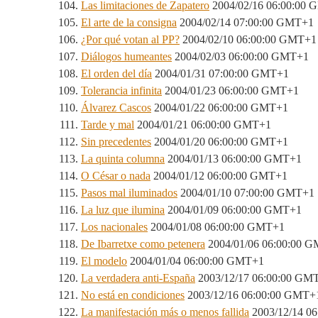
Las limitaciones de Zapatero
2004/02/16 06:00:00
El arte de la consigna
2004/02/14 07:00:00 GMT+1
¿Por qué votan al PP?
2004/02/10 06:00:00 GMT+1
Diálogos humeantes
2004/02/03 06:00:00 GMT+1
El orden del día
2004/01/31 07:00:00 GMT+1
Tolerancia infinita
2004/01/23 06:00:00 GMT+1
Álvarez Cascos
2004/01/22 06:00:00 GMT+1
Tarde y mal
2004/01/21 06:00:00 GMT+1
Sin precedentes
2004/01/20 06:00:00 GMT+1
La quinta columna
2004/01/13 06:00:00 GMT+1
O César o nada
2004/01/12 06:00:00 GMT+1
Pasos mal iluminados
2004/01/10 07:00:00 GMT+1
La luz que ilumina
2004/01/09 06:00:00 GMT+1
Los nacionales
2004/01/08 06:00:00 GMT+1
De Ibarretxe como petenera
2004/01/06 06:00:00 
El modelo
2004/01/04 06:00:00 GMT+1
La verdadera anti-España
2003/12/17 06:00:00 GM
No está en condiciones
2003/12/16 06:00:00 GMT+
La manifestación más o menos fallida
2003/12/14 0