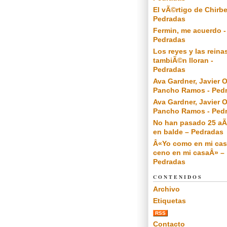
El vÃ©rtigo de Chirbe
Pedradas
Fermin, me acuerdo -
Pedradas
Los reyes y las reina
tambiÃ©n lloran -
Pedradas
Ava Gardner, Javier O
Pancho Ramos - Ped
Ava Gardner, Javier O
Pancho Ramos - Ped
No han pasado 25 a
en balde – Pedradas
Â«Yo como en mi cas
ceno en mi casaÂ» –
Pedradas
CONTENIDOS
Archivo
Etiquetas
RSS
Contacto