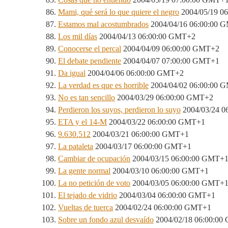
Mami, qué será lo que quiere el negro
2004/05/19 0
Estamos mal acostumbrados
2004/04/16 06:00:00 
Los mil días
2004/04/13 06:00:00 GMT+2
Conocerse el percal
2004/04/09 06:00:00 GMT+2
El debate pendiente
2004/04/07 07:00:00 GMT+1
Da igual
2004/04/06 06:00:00 GMT+2
La verdad es que es horrible
2004/04/02 06:00:00 
No es tan sencillo
2004/03/29 06:00:00 GMT+2
Perdieron los suyos, perdieron lo suyo
2004/03/24 0
ETA y el 14-M
2004/03/22 06:00:00 GMT+1
9.630.512
2004/03/21 06:00:00 GMT+1
La pataleta
2004/03/17 06:00:00 GMT+1
Cambiar de ocupación
2004/03/15 06:00:00 GMT+
La gente normal
2004/03/10 06:00:00 GMT+1
La no petición de voto
2004/03/05 06:00:00 GMT+
El tejado de vidrio
2004/03/04 06:00:00 GMT+1
Vueltas de tuerca
2004/02/24 06:00:00 GMT+1
Sobre un fondo azul desvaído
2004/02/18 06:00:0