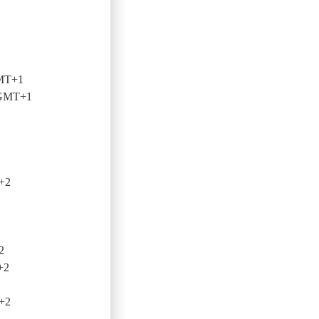
1
GMT+1
 GMT+1
+2
2
+2
+2
1