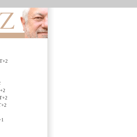
MT+2
2
T+2
MT+2
T+2
+1