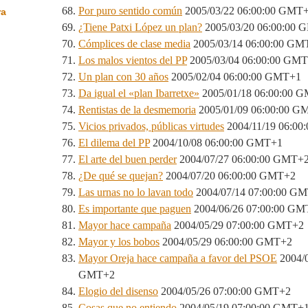
Por puro sentido común
2005/03/22 06:00:00 GMT
ra
¿Tiene Patxi López un plan?
2005/03/20 06:00:00
Cómplices de clase media
2005/03/14 06:00:00 GM
Los malos vientos del PP
2005/03/04 06:00:00 GM
Un plan con 30 años
2005/02/04 06:00:00 GMT+1
Da igual el «plan Ibarretxe»
2005/01/18 06:00:00 
Rentistas de la desmemoria
2005/01/09 06:00:00 G
Vicios privados, públicas virtudes
2004/11/19 06:0
El dilema del PP
2004/10/08 06:00:00 GMT+1
El arte del buen perder
2004/07/27 06:00:00 GMT+
¿De qué se quejan?
2004/07/20 06:00:00 GMT+2
Las urnas no lo lavan todo
2004/07/14 07:00:00 G
Es importante que paguen
2004/06/26 07:00:00 GM
Mayor hace campaña
2004/05/29 07:00:00 GMT+2
Mayor y los bobos
2004/05/29 06:00:00 GMT+2
Mayor Oreja hace campaña a favor del PSOE
2004/0
GMT+2
Elogio del disenso
2004/05/26 07:00:00 GMT+2
Cosas que no entiendo
2004/05/19 07:00:00 GMT+