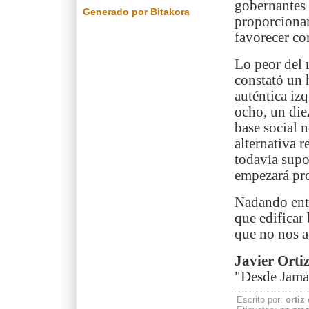
gobernantes
Generado por Bitakora
proporcionar
favorecer con
Lo peor del 
constató un 
auténtica iz
ocho, un die
base social 
alternativa 
todavía supo
empezará pro
Nadando entr
que edificar
que no nos a
Javier Orti
"Desde Jamai
Escrito por:
ortiz