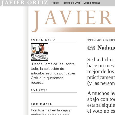
Inicio
|
Textos de Ortiz
|
Voces amigas
Desde Jamaica
SOBRE ESTO
1996/04/13 07:00
Nadand
Se ha dicho -
"Desde Jamaica" es, sobre
hace un mes 
todo, la selección de
mejor de los
artículos escritos por Javier
prácticament
Ortiz que queremos
recordar.
(y las person
ENLACES
A muchos les
abajo con tod
POR EMAIL
estaba siqui
Pon tu email en la caja y
el voto no e
recibe las notas de este