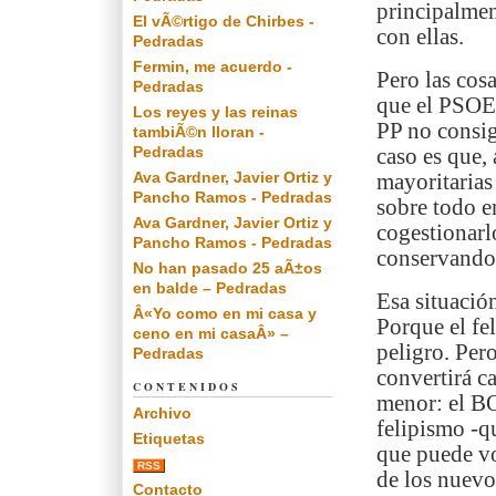
principalmen
El vÃ©rtigo de Chirbes -
con ellas.
Pedradas
Fermin, me acuerdo -
Pero las cosa
Pedradas
que el PSOE 
Los reyes y las reinas
PP no consig
tambiÃ©n lloran -
Pedradas
caso es que, 
Ava Gardner, Javier Ortiz y
mayoritarias
Pancho Ramos - Pedradas
sobre todo e
Ava Gardner, Javier Ortiz y
cogestionarl
Pancho Ramos - Pedradas
conservando 
No han pasado 25 aÃ±os
en balde – Pedradas
Esa situació
Â«Yo como en mi casa y
Porque el fe
ceno en mi casaÂ» –
peligro. Pero
Pedradas
convertirá c
CONTENIDOS
menor: el B
Archivo
felipismo -q
Etiquetas
que puede vo
RSS
de los nuevo
Contacto