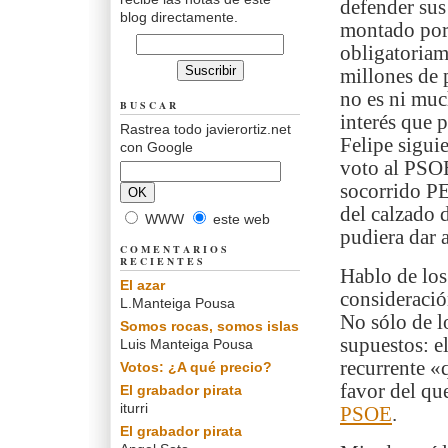
defender sus
blog directamente.
montado po
obligatoriam
millones de 
no es ni muc
BUSCAR
interés que 
Rastrea todo javierortiz.net
Felipe sigui
con Google
voto al PSOE
socorrido PE
del calzado 
WWW
este web
pudiera dar a
COMENTARIOS
RECIENTES
Hablo de los
El azar
consideració
L.Manteiga Pousa
No sólo de lo
Somos rocas, somos islas
supuestos: e
Luis Manteiga Pousa
recurrente «
Votos: ¿A qué precio?
favor del qu
El grabador pirata
iturri
PSOE
.
El grabador pirata