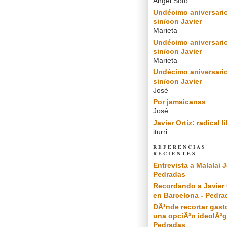
Angel Soto
Undécimo aniversari
sin/con Javier
Marieta
Undécimo aniversari
sin/con Javier
Marieta
Undécimo aniversari
sin/con Javier
José
Por jamaicanas
José
Javier Ortiz: radical l
iturri
REFERENCIAS
RECIENTES
Entrevista a Malalai J
Pedradas
Recordando a Javier 
en Barcelona - Pedra
DÃ³nde recortar gast
una opciÃ³n ideolÃ³g
Pedradas