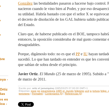
González
las bestialidades pasaron a hacerse bajo control.
o
nacieron cuando le vino bien al Poder, y por eso desaparec
su utilidad. Habría bastado con que el señor X se equivocar
el decreto de disolución de los GAL hubiera salido publicad
o
del Estado.
Claro que, de haberse publicado en el BOE, tampoco habrí
o
entonces, la oposición consideraba de mal gusto comentar e
desagradables.
Porque, digámoslo todo: no es que el
PP
e
IU
hayan tardado
ibre
sucedió. Lo que han tardado en entender es que les convenía
que sabían de sobra desde el principio.
Javier Ortiz
.
El Mundo
(25 de marzo de 1995). Subido a 
de marzo de 2011.
oya -
Escrito por:
ortiz el jamaiquino
.1995/03/25 07:00:00 GMT+1
Ortiz
Etiquetas:
psoe
pp
preantología
1995
el_mundo
felipismo
ucd
iu
tortura
felipe_
das
terrorismo
|
Permalink
|
Comentarios (0)
|
Referencias (0)
os es
ica -