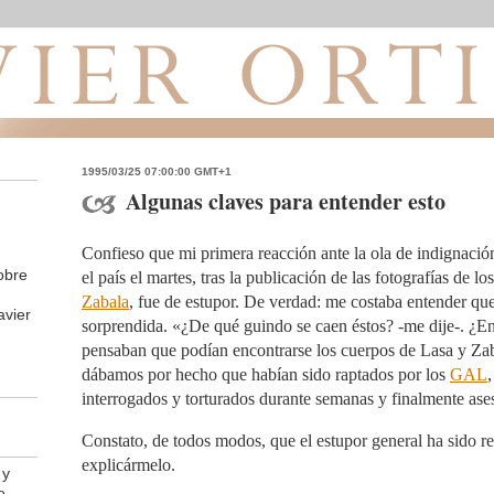
1995/03/25 07:00:00 GMT+1
Algunas claves para entender esto
Confieso que mi primera reacción ante la ola de indignació
obre
el país el martes, tras la publicación de las fotografías de l
Zabala
, fue de estupor. De verdad: me costaba entender que
avier
sorprendida. «¿De qué guindo se caen éstos? -me dije-. ¿En
pensaban que podían encontrarse los cuerpos de Lasa y Za
dábamos por hecho que habían sido raptados por los
GAL
interrogados y torturados durante semanas y finalmente ase
Constato, de todos modos, que el estupor general ha sido rea
explicármelo.
 y
e