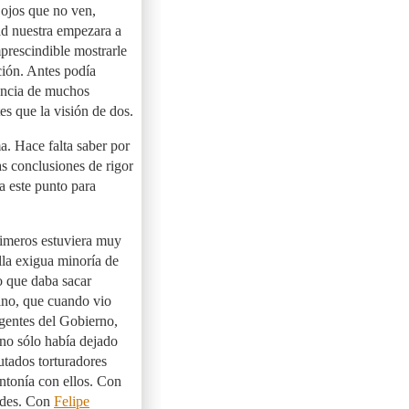
 ojos que no ven,
ad nuestra empezara a
prescindible mostrarle
ción. Antes podía
ciencia de muchos
es que la visión de dos.
a. Hace falta saber por
as conclusiones de rigor
a este punto para
rimeros estuviera muy
lla exigua minoría de
do que daba sacar
ino, que cuando vio
igentes del Gobierno,
no sólo había dejado
putados torturadores
intonía con ellos. Con
ades. Con
Felipe