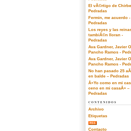
El vÃ©rtigo de Chirbe
Pedradas
Fermin, me acuerdo -
Pedradas
Los reyes y las reina
tambiÃ©n lloran -
Pedradas
Ava Gardner, Javier O
Pancho Ramos - Ped
Ava Gardner, Javier O
Pancho Ramos - Ped
No han pasado 25 a
en balde – Pedradas
Â«Yo como en mi cas
ceno en mi casaÂ» –
Pedradas
CONTENIDOS
Archivo
Etiquetas
RSS
Contacto