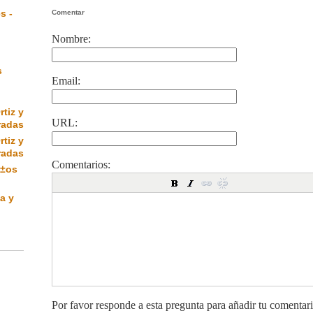
s -
Comentar
Nombre:
s
Email:
rtiz y
URL:
radas
rtiz y
radas
Comentarios:
Ã±os
a y
Por favor responde a esta pregunta para añadir tu comentar