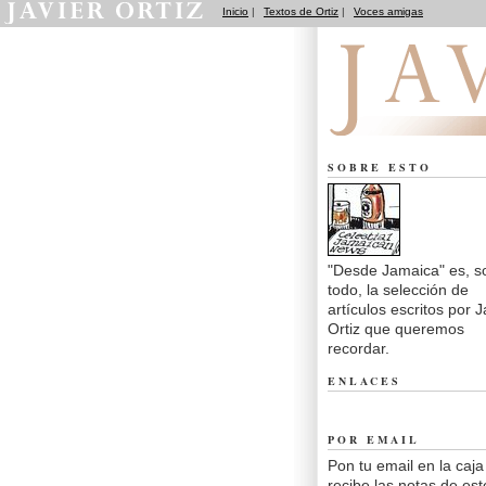
Inicio
|
Textos de Ortiz
|
Voces amigas
Desde Jamaica
SOBRE ESTO
"Desde Jamaica" es, s
todo, la selección de
artículos escritos por J
Ortiz que queremos
recordar.
ENLACES
POR EMAIL
Pon tu email en la caja
recibe las notas de est