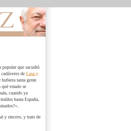
n popular que sacudió
os cadáveres de
Lasa y
 hubiera tanta gente
 qué estado se
bala, cuando ya
, traídos hasta España,
sinados?».
l y sincero, y trato de