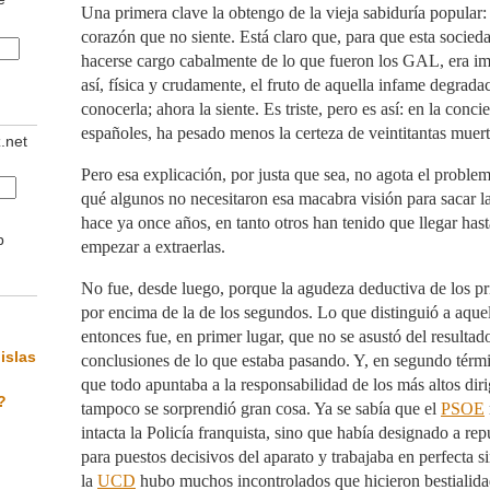
Una primera clave la obtengo de la vieja sabiduría popular:
corazón que no siente. Está claro que, para que esta socied
hacerse cargo cabalmente de lo que fueron los GAL, era im
así, física y crudamente, el fruto de aquella infame degrada
conocerla; ahora la siente. Es triste, pero es así: en la con
españoles, ha pesado menos la certeza de veintitantas muert
z.net
Pero esa explicación, por justa que sea, no agota el problem
qué algunos no necesitaron esa macabra visión para sacar l
hace ya once años, en tanto otros han tenido que llegar hast
b
empezar a extraerlas.
No fue, desde luego, porque la agudeza deductiva de los p
por encima de la de los segundos. Lo que distinguió a aque
entonces fue, en primer lugar, que no se asustó del resulta
islas
conclusiones de lo que estaba pasando. Y, en segundo térm
que todo apuntaba a la responsabilidad de los más altos dir
?
tampoco se sorprendió gran cosa. Ya se sabía que el
PSOE
intacta la Policía franquista, sino que había designado a re
para puestos decisivos del aparato y trabajaba en perfecta s
la
UCD
hubo muchos incontrolados que hicieron bestialid