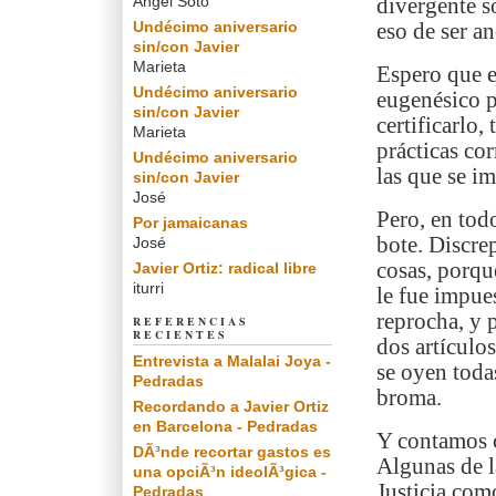
Angel Soto
divergente s
Undécimo aniversario
eso de ser a
sin/con Javier
Marieta
Espero que e
Undécimo aniversario
eugenésico p
sin/con Javier
certificarlo,
Marieta
prácticas cor
Undécimo aniversario
las que se i
sin/con Javier
José
Pero, en tod
Por jamaicanas
bote. Discre
José
cosas, porq
Javier Ortiz: radical libre
iturri
le fue impue
reprocha, y p
REFERENCIAS
RECIENTES
dos artículo
Entrevista a Malalai Joya -
se oyen toda
Pedradas
broma.
Recordando a Javier Ortiz
en Barcelona - Pedradas
Y contamos c
DÃ³nde recortar gastos es
Algunas de l
una opciÃ³n ideolÃ³gica -
Justicia com
Pedradas