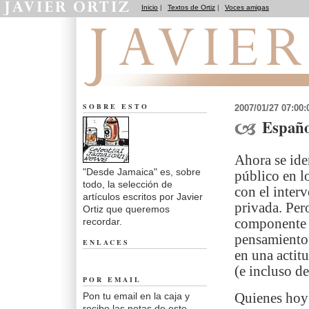
Inicio
|
Textos de Ortiz
|
Voces amigas
Desde Jamaica
SOBRE ESTO
2007/01/27 07:00
Españo
Ahora se ide
"Desde Jamaica" es, sobre
público en l
todo, la selección de
con el inter
artículos escritos por Javier
privada. Per
Ortiz que queremos
recordar.
componente p
pensamiento 
ENLACES
en una actit
(e incluso de
POR EMAIL
Pon tu email en la caja y
Quienes hoy 
recibe las notas de este