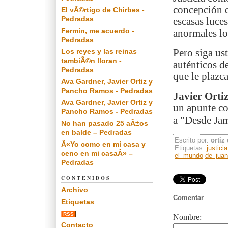
concepción qu
El vÃ©rtigo de Chirbes -
Pedradas
escasas luce
Fermin, me acuerdo -
anormales lo
Pedradas
Los reyes y las reinas
Pero siga ust
tambiÃ©n lloran -
auténticos d
Pedradas
que le plazca
Ava Gardner, Javier Ortiz y
Pancho Ramos - Pedradas
Javier Orti
Ava Gardner, Javier Ortiz y
un apunte co
Pancho Ramos - Pedradas
a "Desde Jam
No han pasado 25 aÃ±os
en balde – Pedradas
Escrito por:
ortiz
Â«Yo como en mi casa y
Etiquetas:
justicia
ceno en mi casaÂ» –
el_mundo
de_jua
Pedradas
CONTENIDOS
Archivo
Comentar
Etiquetas
RSS
Nombre:
Contacto