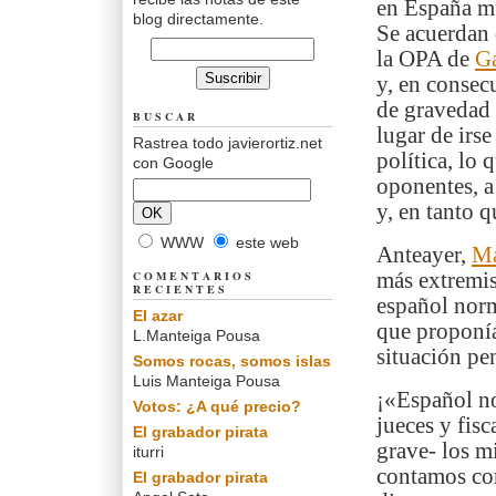
en España mu
blog directamente.
Se acuerdan 
la OPA de
Ga
y, en consec
de gravedad 
BUSCAR
lugar de irs
Rastrea todo javierortiz.net
política, lo 
con Google
oponentes, a
y, en tanto q
WWW
este web
Anteayer,
Ma
COMENTARIOS
más extremis
RECIENTES
español norm
El azar
que proponía
L.Manteiga Pousa
situación pe
Somos rocas, somos islas
Luis Manteiga Pousa
¡«Español no
Votos: ¿A qué precio?
jueces y fisc
El grabador pirata
grave- los m
iturri
contamos con
El grabador pirata