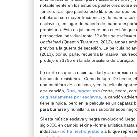
notablemente en los estudios posteriores sobre e
-entre otras- que plantea este libro es por qué lo
rebelaron con mayor frecuencia y de manera colec
esclavista, en lugar de hacerlo de manera esporá
propietario. Esta es justamente una cuestión qu
perspectiva individual tanto
12 años de esclavitud
Unchained
(Quentin Tarantino, 2012), ambas amb
previos a la guerra de secesión. La película hol
(2013), por su parte, recuerda la masiva insurrec
produjo en 1795 en la isla brasileña de Curaçao.
Lo cierto es que la espiritualidad y la expresión 
formas de resistencia. Como la fuga. De hecho, el
una metáfora de la misma, y en la película apar
otra canción,
Run, nigger, run
(corre, negro, cor
originariamente por esclavos
, la canción advier
tiene la huida, pero en la película es un capataz 
para burlarse y humillar a sus subordinados negr
Si esta música esclava y negra revolucionó luego l
siglo XX, en cambio el cine -forma artística has
industrial-
no ha hecho justicia
a lo que represe