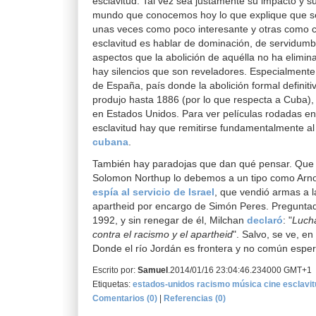
esclavitud. Tal vez sea justamente su impacto y su
mundo que conocemos hoy lo que explique que se
unas veces como poco interesante y otras como 
esclavitud es hablar de dominación, de servidumb
aspectos que la abolición de aquélla no ha elimin
hay silencios que son reveladores. Especialmente s
de España, país donde la abolición formal definiti
produjo hasta 1886 (por lo que respecta a Cuba),
en Estados Unidos. Para ver películas rodadas en
esclavitud hay que remitirse fundamentalmente a
cubana
.
También hay paradojas que dan qué pensar. Que 
Solomon Northup lo debemos a un tipo como Arn
espía al servicio de Israel
, que vendió armas a l
apartheid por encargo de Simón Peres. Pregunta
1992, y sin renegar de él, Milchan
declaró
: "
Lucha
contra el racismo y el apartheid
". Salvo, se ve, en
Donde el río Jordán es frontera y no común esp
Escrito por:
Samuel
.2014/01/16 23:04:46.234000 GMT+1
Etiquetas:
estados-unidos
racismo
música
cine
esclavi
Comentarios (0)
|
Referencias (0)