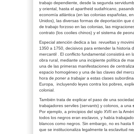
trabajo dependiente, desde la segunda servidumb
y oriental, hasta el apartheid sudafricano, pasando
economía atlántica (en las colonias españolas, en
Unidos), las diversas formas de deportación que d
de trabajo forzoso en las colonias, las migracione
contrato (los coolies chinos) y el sistema de peona
Especial atención dedica a las revueltas y movim
1350 a 1750, decisivos para entender la historia d
mercantil . El conflicto fundamental consistirá en l
obra rural, mediante una incipiente política de 
una de las primeras manifestaciones de centrali
espacio homogéneo y una de las claves del mercan
hora de
poner a trabajar
a estas clases subordin
Europa,
incluyendo leyes contra los pobres, expli
colonial.
También trata de explicar el paso de una socieda
trabajadores serviles (
servants
) y colonos, a una
Por ejemplo, a principios del siglo XVII en la Amé
todos los negros eran esclavos, y había trabajador
blancos como negros. Sin embargo, no es hasta fi
que se institucionaliza legalmente la esclavitud n