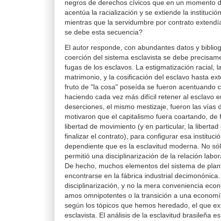
negros de derechos cívicos que en un momento da
acentúa la racialización y se extiende la instituci
mientras que la servidumbre por contrato extendí
se debe esta secuencia?
El autor responde, con abundantes datos y bibliogr
coerción del sistema esclavista se debe precisame
fugas de los esclavos. La estigmatización racial, l
matrimonio, y la cosificación del esclavo hasta exte
fruto de "la cosa" poseída se fueron acentuando 
haciendo cada vez más difícil retener al esclavo e
deserciones, el mismo mestizaje, fueron las vías
motivaron que el capitalismo fuera coartando, de 
libertad de movimiento (y en particular, la libertad
finalizar el contrato), para configurar esa instituci
dependiente que es la esclavitud moderna. No sólo
permitió una disciplinarización de la relación labor
De hecho, muchos elementos del sistema de plan
encontrarse en la fábrica industrial decimonónica.
disciplinarización, y no la mera conveniencia ec
amos omnipotentes o la transición a una econom
según los tópicos que hemos heredado, el que expl
esclavista. El análisis de la esclavitud brasileña e