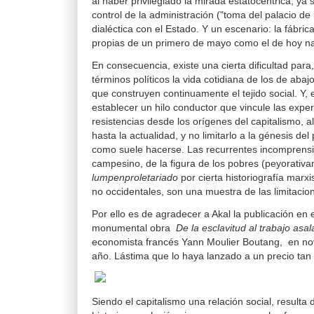
al haber privilegiado la mirada estatocéntrica, ya
control de la administración ("toma del palacio de 
dialéctica con el Estado. Y un escenario: la fábric
propias de un primero de mayo como el de hoy na
En consecuencia, existe una cierta dificultad para,
términos políticos la vida cotidiana de los de abajo
que construyen continuamente el tejido social. Y,
establecer un hilo conductor que vincule las experi
resistencias desde los orígenes del capitalismo, al
hasta la actualidad, y no limitarlo a la génesis del 
como suele hacerse. Las recurrentes incomprens
campesino, de la figura de los pobres (peyorativa
lumpenproletariado
por cierta historiografía marxi
no occidentales, son una muestra de las limitaci
Por ello es de agradecer a Akal la publicación en 
monumental obra
De la esclavitud al trabajo asa
economista francés Yann Moulier Boutang, en no
año. Lástima que lo haya lanzado a un precio tan p
Siendo el capitalismo una relación social, resulta d