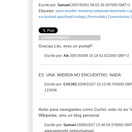
Escrito por:
Samuel
.2007/05/01 08:02:30.267000 GMT+2
Etiquetas:
yann-moulier-boutang
lumpenproletariado
cap
esclavitud
apartheid
trabajo
|
Permalink
|
Comentarios (
COMENTARIOS
Gracias Lito, eres un puntal!!
Escrito por:
Ale
.2007/05/06 16:18:42.022000 GMT+2
ES UNA MIERDA NO ENCUENTRO NADA
Escrito por:
CUCHO
.2008/10/27 15:13:49.745000 GM
123456
Aviso para navegantes como Cucho: esto no es "e
Wikipedia, sino un blog personal.
Escrito por:
Samuel
.2008/10/27 15:46:54.378000 GM
www.javierortiz.net/voz/samuel