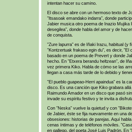
intentan hacer su camino.
El disco se abre con un hermoso texto de J
"Itsasoak emandako indarra", donde particip
Jabier musica otro poema de Inazio Mujika 
desegilea", donde habla del amor y de hacer
de conquista.
"Zure lapurra" es de Iñaki Irazu, habitual (y f
"Kontzertuak frakaso egin du", es decir, "El 
basado en un poema de Prevert y donde Jabi
hecho. En "Etxera berandu heltzean", de Iñak
vez primera Kiko. Habla de cómo se las arr
llegan a casa más tarde de lo debido y tiene
"El pueblo guapeao-Herri apaindua" es la c
disco. Es una canción que Kiko grabara allá
Raimundo Amador en un disco que pasó sin p
invade su espíritu festivo y te invita a disfrut
Con "Neska" vuelve la quietud y con "Bikote
de Jabier, éste se fija nuevamente en una 
obsesiones: historias de parejas. Aquí habl
cenas íntimas y de teléfonos móviles. "Cas
en gallego, del poeta José Luis Padrón. En "B