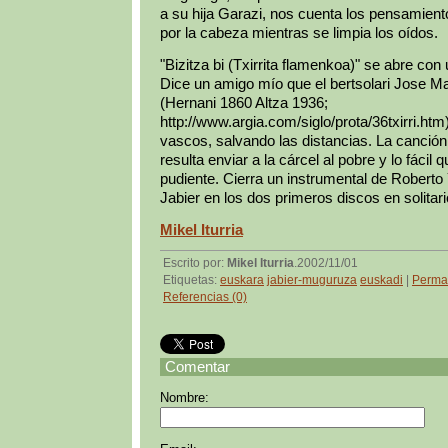
a su hija Garazi, nos cuenta los pensamient
por la cabeza mientras se limpia los oídos.
"Bizitza bi (Txirrita flamenkoa)" se abre con 
Dice un amigo mío que el bertsolari Jose Man
(Hernani 1860 Altza 1936;
http://www.argia.com/siglo/prota/36txirri.ht
vascos, salvando las distancias. La canción 
resulta enviar a la cárcel al pobre y lo fácil q
pudiente. Cierra un instrumental de Roberto 
Jabier en los dos primeros discos en solitari
Mikel Iturria
Escrito por:
Mikel Iturria
.2002/11/01
Etiquetas:
euskara
jabier-muguruza
euskadi
|
Perma
Referencias (0)
Comentar
Nombre: