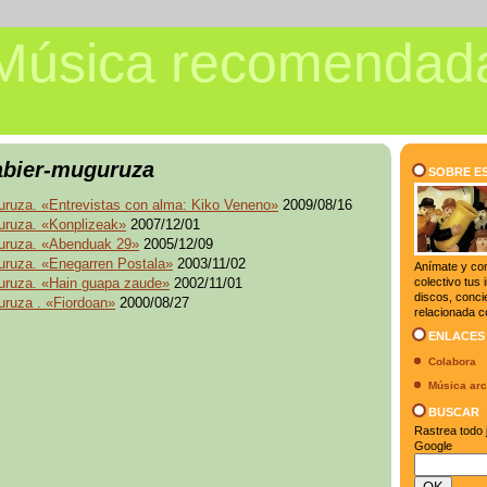
Música recomendad
abier-muguruza
SOBRE E
uruza. «Entrevistas con alma: Kiko Veneno»
2009/08/16
uruza. «Konplizeak»
2007/12/01
uruza. «Abenduak 29»
2005/12/09
uruza. «Enegarren Postala»
2003/11/02
Anímate y co
uruza. «Hain guapa zaude»
2002/11/01
colectivo tus
discos, conci
uruza . «Fiordoan»
2000/08/27
relacionada c
ENLACES
Colabora
Música arc
BUSCAR
Rastrea todo j
Google