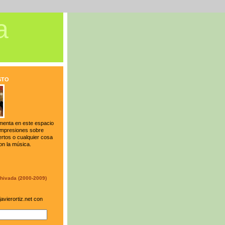
a
STO
menta en este espacio
 impresiones sobre
ertos o cualquier cosa
on la música.
hivada (2000-2009)
avierortiz.net con