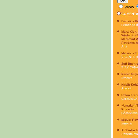
WWW
COMENTA
Deriva. «H
Fernando 
Mara Kiek.
Wishart. «
Medieval W
Patrones A
Ana
Mariza. «T
VICENTE 
Jeff Buckl
BIBY CAN
Pedro Ruy-
Ernesto
Habib Koit
Araceli
Rokia Trao
GRACIELA
«Umalali: 
Project»
César Arma
Miguel Po
antonio
Ali Farka 
Roberto Ma