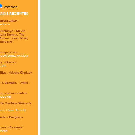
este web
RIOS RECIENTES
arresilanda»
de León
 Sinfonye - Stevie
Bella Domna. The
oman: Lover, Poet,
nd Saint»
ransparente»
RODRIGUEZ RAMOS
ey. «Grace»
ABAL
Blas. «Madre Ciudad»
é & Bamada. «Afriki»
ré. «Tchamantché»
 COVRE
The Garifuna Women's
ndo López Bedolla
veda. «Desglaç»
Touré. «Savane»
iocco