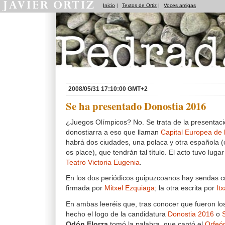
Inicio
|
Textos de Ortiz
|
Voces amigas
Pedradas
2008/05/31 17:10:00 GMT+2
Se ha presentado Donostia 2016
¿Juegos Olímpicos? No. Se trata de la presentaci
donostiarra a eso que llaman
Capital Europea de 
habrá dos ciudades, una polaca y otra española (o
os place), que tendrán tal título. El acto tuvo luga
Teatro Victoria Eugenia
.
En los dos periódicos guipuzcoanos hay sendas c
firmada por
Mitxel Ezquiaga
; la otra escrita por
It
En ambas leeréis que, tras conocer que fueron l
hecho el logo de la candidatura
Donostia 2016
o
Odón Elorza
tomó la palabra, que cantó el
Orfeó