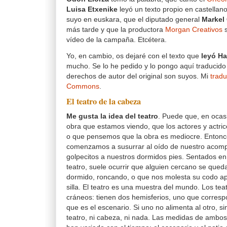
Luisa Etxenike
leyó un texto propio en castellan
suyo en euskara, que el diputado general
Markel
más tarde y que la productora
Morgan Creativos
s
vídeo de la campaña. Etcétera.
Yo, en cambio, os dejaré con el texto que
leyó Ha
mucho. Se lo he pedido y lo pongo aquí traducido
derechos de autor del original son suyos. Mi
tradu
Commons
.
El teatro de la cabeza
Me gusta la idea del teatro
. Puede que, en ocas
obra que estamos viendo, que los actores y actr
o que pensemos que la obra es mediocre. Entonc
comenzamos a susurrar al oído de nuestro aco
golpecitos a nuestros dormidos pies. Sentados en
teatro, suele ocurrir que alguien cercano se que
dormido, roncando, o que nos molesta su codo ap
silla. El teatro es una muestra del mundo. Los tea
cráneos: tienen dos hemisferios, uno que correspo
que es el escenario. Si uno no alimenta al otro, 
teatro, ni cabeza, ni nada. Las medidas de ambos