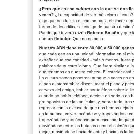
¿Pero qué es esa
cultura
con la que se nos ll
veces?
¿La capacidad de ver más claro el caos?
algo que nos facilita el camino hacia el placer o 
forma de decodificar el código de nuestro destin
Puede que tuviera razón
Roberto Bolaño
y que l
que
un flotador
. Que no es poco.
Nuestro ADN tiene entre 30.000 y 50.000 gene
que cada gen es una unidad informativa en sí mi
extrañar que esa cantidad –más o menos- fuera 
palabras de nuestro idioma. Que fuera similar a l
que tenemos en nuestra cabeza. El exterior está de
La cultura somos nosotros, aunque a veces no n
el pan e intercambiar discos, tocar el piano y pel
cerveza del amigo, hablar por teléfono sobre la li
cuando no había teléfono, decirse en serio o en b
protagonistas de las películas; y, sobre todo, tras s
regresar con la excusa de que nos hemos dejado 
en la butaca, volver tocándose y tropezándose co
tropezándose y tocándose para escuchar lo que d
moviéndose entre las butacas como el salmón que
mejor, moviéndose hacia delante y hacia los lados