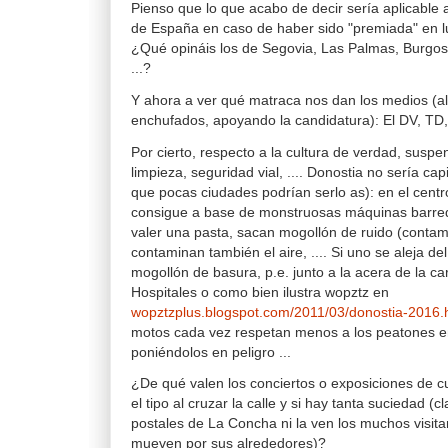
Pienso que lo que acabo de decir sería aplicable 
de España en caso de haber sido "premiada" en lug
¿Qué opináis los de Segovia, Las Palmas, Burgo
...?
Y ahora a ver qué matraca nos dan los medios (a
enchufados, apoyando la candidatura): El DV, TD, 
Por cierto, respecto a la cultura de verdad, suspen
limpieza, seguridad vial, .... Donostia no sería cap
que pocas ciudades podrían serlo as): en el centro
consigue a base de monstruosas máquinas barre
valer una pasta, sacan mogollón de ruido (contam
contaminan también el aire, .... Si uno se aleja de
mogollón de basura, p.e. junto a la acera de la car
Hospitales o como bien ilustra wopztz en
wopztzplus.blogspot.com/2011/03/donostia-2016.
motos cada vez respetan menos a los peatones e
poniéndolos en peligro ...
¿De qué valen los conciertos o exposiciones de 
el tipo al cruzar la calle y si hay tanta suciedad (c
postales de La Concha ni la ven los muchos visita
mueven por sus alrededores)?