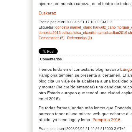
ajedrez, en nuestra cabeza, en el teatro de todos
Euskaraz
Escrito por:
iturri
.2008/05/31 17:10:00 GMT+2
Etiquetas:
donostia
markel_olano
harkaitz_cano
morgan_c
donostia2016
cultura
luisa_etxenike
sansebastian2016
ch
Comentarios (5)
|
Referencias (1)
Comentarios
Hemos leído en el contestario blog navarro
Langos
Pamplona también se presenta al certamen. El an
blog cita un viaje de la alcaldesa a una localida
y montar (he creído entender) una candidatura con
otro Estado europeo que tendrá una ciudad capita
en el 2016).
De todas formas, andan más lentos que Donostia,
parecen tener ni una mísera web que echarse al c
rápido, ya tiene logo y lema:
Pamplina 2016
.
Escrito por:
iturri
.2008/06/02 21:49:56.515000 GMT+2