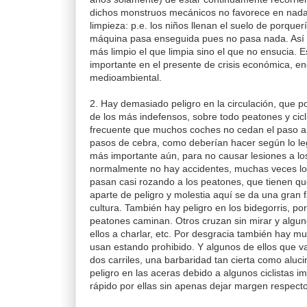
dichos monstruos mecánicos no favorece en nada l
limpieza: p.e. los niños llenan el suelo de porque
máquina pasa enseguida pues no pasa nada. Así 
más limpio el que limpia sino el que no ensucia. 
importante en el presente de crisis económica, en
medioambiental.
2. Hay demasiado peligro en la circulación, que p
de los más indefensos, sobre todo peatones y cic
frecuente que muchos coches no cedan el paso a 
pasos de cebra, como deberían hacer según lo le
más importante aún, para no causar lesiones a l
normalmente no hay accidentes, muchas veces lo
pasan casi rozando a los peatones, que tienen qu
aparte de peligro y molestia aquí se da una gran f
cultura. También hay peligro en los bidegorris, 
peatones caminan. Otros cruzan sin mirar y algu
ellos a charlar, etc. Por desgracia también hay m
usan estando prohibido. Y algunos de ellos que v
dos carriles, una barbaridad tan cierta como aluc
peligro en las aceras debido a algunos ciclistas i
rápido por ellas sin apenas dejar margen respecto