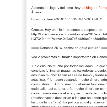
Además del logo y del lema: hay
un blog de Pamp
Ánimo.
Escrito por:
iturri
.2008/06/15 15:30:10.877000 GMT+2
Gracias. Hay un hilo interesante al respecto en
http://foros.diariovasco.com/donostia-2016-capital
t137349.html?sid=c40c4ac7c6dd86ac0ee3debffb
==== Donostia 2016, capital de ¿qué cultura? ==
Veo 2 problemas culturales importantes en Donost
1. Se ensucia mucho por todos los lados. Lo que 
céntricas lo limpian máquinas barredoras a diari
ensucian mucho: llenan el aire de humo y fuerte 
acústica). Y lo hacen costando mucho dinero: adq
combustible, ... Como mucho deberían funcionar
cada calle: así se ahorraría mucho dinero en combu
contaminaría menos el aire y se molestaría much
(muchas veces despiertan a los que no tienen que
las 8 de la mañana). La política actual y reciente
años solamente) de estar continuamente recorrien