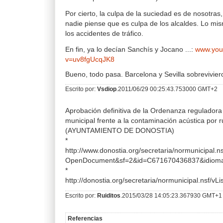
Por cierto, la culpa de la suciedad es de nosotras
nadie piense que es culpa de los alcaldes. Lo mi
los accidentes de tráfico.
En fin, ya lo decían Sanchís y Jocano ...:
www.you
v=uv8fgUcqJK8
Bueno, todo pasa. Barcelona y Sevilla sobrevivieron
Escrito por:
Vsdiop
.2011/06/29 00:25:43.753000 GMT+2
Aprobación definitiva de la Ordenanza reguladora
municipal frente a la contaminación acústica por r
(AYUNTAMIENTO DE DONOSTIA)
*
http://www.donostia.org/secretaria/normunicip
OpenDocument&sf=2&id=C671670436837&idiom
*
http://donostia.org/secretaria/normunicipal.ns
Escrito por:
Ruiditos
.2015/03/28 14:05:23.367930 GMT+1
Referencias