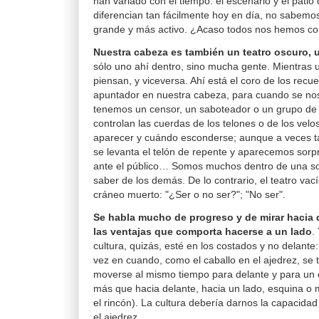
han variado con el tiempo: el escenario y el patio
diferencian tan fácilmente hoy en día, no sabemo
grande y más activo. ¿Acaso todos nos hemos co
Nuestra cabeza es también un teatro oscuro, 
sólo uno ahí dentro, sino mucha gente. Mientras u
piensan, y viceversa. Ahí está el coro de los rec
apuntador en nuestra cabeza, para cuando se nos 
tenemos un censor, un saboteador o un grupo de
controlan las cuerdas de los telones o de los vel
aparecer y cuándo esconderse; aunque a veces 
se levanta el telón de repente y aparecemos sor
ante el público… Somos muchos dentro de una s
saber de los demás. De lo contrario, el teatro vac
cráneo muerto: "¿Ser o no ser?"; "No ser".
Se habla mucho de progreso y de mirar hacia 
las ventajas que comporta hacerse a un lado
.
cultura, quizás, esté en los costados y no delante
vez en cuando, como el caballo en el ajedrez, se t
moverse al mismo tiempo para delante y para un c
más que hacia delante, hacia un lado, esquina o
el rincón). La cultura debería darnos la capacida
el ajedrez.