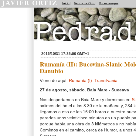
Inicio
|
Textos de Ortiz
|
Voces amigas
Pedradas
2016/10/31 17:35:00 GMT+1
Rumanía (II): Bucovina-Slanic Mol
Danubio
Viene de aquí:
Rumanía (I): Transilvania
.
27 de agosto, sábado. Baia Mare - Suceava
Nos despertamos en Baia Mare y dormimos en
S
salimos del hotel a las 8:30 de la mañana y, 234 
llegamos a eso de las 16:00 horas a nuestro nuev
parados unos veinticinco minutos en un pueblo p
porque había una obra de 3 kilómetros y no habí
Comimos en el camino, cerca de Humor, a unos 4