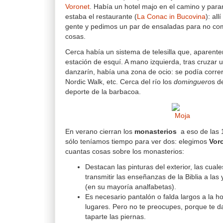
Voronet
. Había un hotel majo en el camino y par
estaba el restaurante (
La Conac in Bucovina
): al
gente y pedimos un par de ensaladas para no co
cosas.
Cerca había un sistema de telesilla que, aparent
estación de esquí. A mano izquierda, tras cruzar 
danzarín, había una zona de ocio: se podía correr
Nordic Walk, etc. Cerca del río los
dominguero
s d
deporte de la barbacoa.
En verano cierran los
monasterios
a eso de las 
sólo teníamos tiempo para ver dos: elegimos
Vor
cuantas cosas sobre los monasterios:
Destacan las pinturas del exterior, las cual
transmitir las enseñanzas de la Biblia a las 
(en su mayoría analfabetas).
Es necesario pantalón o falda largos a la h
lugares. Pero no te preocupes, porque te d
taparte las piernas.