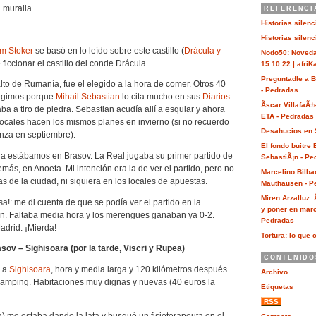
muralla.
REFERENCI
Historias silen
Historias silen
m Stoker
se basó en lo leído sobre este castillo (
Drácula y
Nodo50: Noveda
e ficcionar el castillo del conde Drácula.
15.10.22 | afri
Preguntadle a 
alto de Rumanía, fue el elegido a la hora de comer. Otros 40
- Pedradas
legimos porque
Mihail Sebastian
lo cita mucho en sus
Diarios
Ãscar VillafaÃ±
ba a tiro de piedra. Sebastian acudía allí a esquiar y ahora
ETA - Pedradas
ocales hacen los mismos planes en invierno (si no recuerdo
Desahucios en 
nza en septiembre).
El fondo buitre
a estábamos en Brasov. La Real jugaba su primer partido de
SebastiÃ¡n - Pe
emás, en Anoeta. Mi intención era la de ver el partido, pero no
Marcelino Bilba
s de la ciudad, ni siquiera en los locales de apuestas.
Mauthausen - P
Miren Arzalluz:
esa!: me di cuenta de que se podía ver el partido en la
y poner en marc
ión. Faltaba media hora y los merengues ganaban ya 0-2.
Pedradas
adrid. ¡Mierda!
Tortura: lo que 
sov – Sighisoara (por la tarde, Viscri y Rupea)
CONTENIDO
o a
Sighisoara
, hora y media larga y 120 kilómetros después.
Archivo
 camping. Habitaciones muy dignas y nuevas (40 euros la
Etiquetas
RSS
) me estaba dando la lata y busqué un fisioterapeuta en el