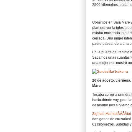
2500 kilómetros, pasamo
Comimos en Baia Mare y 
plan era ver la iglesia 
estaba moviendo la hierb
cerrada. Una mujer inten
padre paseando a una cri
En la puerta del recinto
Sacamos unas cuantas fo
una mujer nos mostró una
26 de agosto, viernesa.
Mare
Tocaba correr a primera
hacia dónde voy, pero la
desayuno nos sirvieron qu
Sighetu MarmatÂÂÂÂiei
dan ganas de cruzarlas! 
61 kilómetros. Subidas y