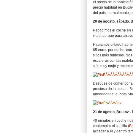
el precio de la habitaci
precio habitual en Bucare
del país, normalmente, e
20 de agosto, sábado. 
Recogimos el coche en e
viaje, porque para atrav
Habíamos pillado habitac
65 euros por noche, con 
sitios más ruidosos. Nos 
escaleras con las maleta
sitio muy majo y recome
Después de comer por ahí
preciosa de la ciudad. B
alrededor de la Piata Sta
21 de agosto, Brasov - 
40 minutos en coche no
contemplar el castillo (
Br
acceder a él y dentro ta