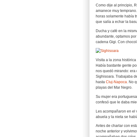
Como dije al principio, 
amanece muy temprano. M
horas solamente había tr
que salía a echar la bas
Ducha y café en la mism
abundante, optamos por 
cadena Gigi. Con chocolate
Visita a la zona histórica
Había bastante gente p
nos quedó mirando: era 
Sighisoara. Trabajaba d
hasta
Cluj-Napoca
. No 
playas del Mar Negro.
Su mujer era portuguesa
confesó que le daba mie
Les acompañaron en el vi
abuela y la nieta se hab
Antes de charlar con est
noche anterior y volvim
acompañaban dos críos. 