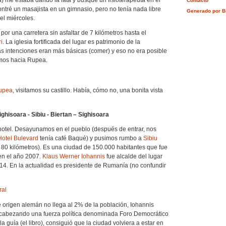
Contacto
ntré un masajista en un gimnasio, pero no tenía nada libre
Generado por B
el miércoles.
or una carretera sin asfaltar de 7 kilómetros hasta el
i
. La iglesia fortificada del lugar es patrimonio de la
s intenciones eran más básicas (comer) y eso no era posible
amos hacia Rupea.
upea
, visitamos su castillo. Había, cómo no, una bonita vista
ghisoara - Sibiu - Biertan – Sighisoara
hotel. Desayunamos en el pueblo (después de entrar, nos
Hotel Bulevard
tenía café Baqué) y pusimos rumbo a
Sibiu
, 80 kilómetros). Es una ciudad de 150.000 habitantes que fue
 en el año 2007.
Klaus Werner Iohannis
fue alcalde del lugar
14. En la actualidad es presidente de Rumanía (no confundir
 origen alemán no llega al 2% de la población, Iohannis
ncabezando una fuerza política denominada Foro Democrático
 guía (el libro), consiguió que la ciudad volviera a estar en