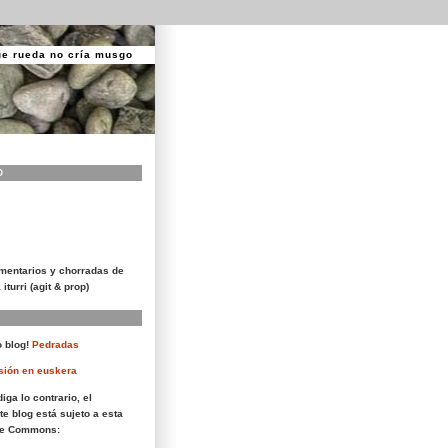
ue rueda no cría musgo
O
mentarios y chorradas de
 iturri (agit & prop)
 blog!
Pedradas
sión en euskera
iga lo contrario, el
te blog está sujeto a esta
ive Commons: