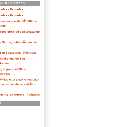
AS RECIENTES
ciadas - Pedradas
ciadas - Pedradas
des en la web. NÂº 6845 –
Kando
Bezos quÃ© tal con WhatsApp
e Merino, doble vÃ­ctima de
San SebastiÃ¡n - Pedradas
 Blackstone en San
dradas
o, el preso 4628 de
edradas
 Â«Nos va a tocar reflexionar
ha otro modo de vidaÂ» -
cuenta Ion Arretxe - Pedradas
S