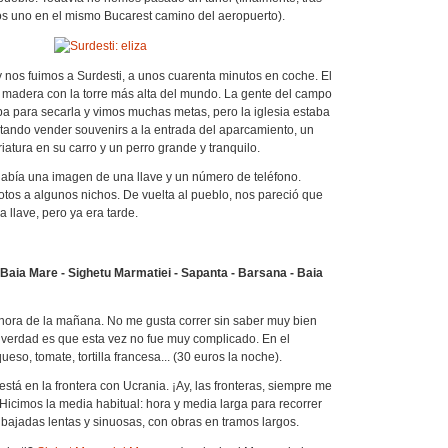
s uno en el mismo Bucarest camino del aeropuerto).
nos fuimos a Surdesti, a unos cuarenta minutos en coche. El
de madera con la torre más alta del mundo. La gente del campo
a para secarla y vimos muchas metas, pero la iglesia estaba
tando vender souvenirs a la entrada del aparcamiento, un
atura en su carro y un perro grande y tranquilo.
 había una imagen de una llave y un número de teléfono.
tos a algunos nichos. De vuelta al pueblo, nos pareció que
 llave, pero ya era tarde.
Baia Mare - Sighetu Marmatiei -
Sapanta
- Barsana - Baia
 hora de la mañana. No me gusta correr sin saber muy bien
 verdad es que esta vez no fue muy complicado. En el
eso, tomate, tortilla francesa... (30 euros la noche).
está en la frontera con Ucrania. ¡Ay, las fronteras, siempre me
Hicimos la media habitual: hora y media larga para recorrer
 bajadas lentas y sinuosas, con obras en tramos largos.