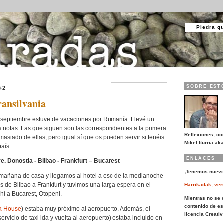
Piedra q
SOBRE EST
+2
ransilvania
e septiembre estuve de vacaciones por Rumanía. Llevé un
 notas. Las que siguen son las correspondientes a la primera
Reflexiones, co
siado de ellas, pero igual sí que os pueden servir si tenéis
Mikel Iturria aka
país.
ENLACES
e. Donostia - Bilbao - Frankfurt – Bucarest
¡Tenemos nuevo
a mañana de casa y llegamos al hotel a eso de la medianoche
os de Bilbao a Frankfurt y tuvimos una larga espera en el
Harrikadak, ver
hí a Bucarest, Otopeni.
Mientras no se d
contenido de es
a House
) estaba muy próximo al aeropuerto. Además, el
licencia Creat
servicio de taxi ida y vuelta al aeropuerto) estaba incluido en