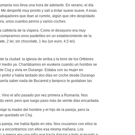
Rumanía nos lleva una hora de adelanto. En verano, el día
e desperté muy pronto y salí a trotar suave-suave. A esas
abajadores que iban al currelo, algún que otro despistado
ura, unos cuantos perros y varios coches.
a cafetería de la víspera. Como el desayuno era muy
comprarnos unos pastelitos en un establecimiento de la
, 2 lei; sin chocolate, 1 leu (un euro, 4,5 lei).
 de la ciudad: la iglesia de arriba y la torre de los Orfebres.
or medio ya. Charlábamos en euskera cuando un hombre se
de Cluj y vivía en Durango. Estaba con su mujer en
e pintor y había tardado dos días en coche desde Durango
quería saber nada de Bucarest y tampoco le gustaban las
. Vino el año pasado por vez primera a Rumanía. Nos
do venir, pero que luego paso más de veinte días encantada.
aje la madre del hombre y el hijo de la pareja, pero la
ían quedado en Cluj.
a pareja, me había fijado en otra. Nos cruzamos con ellos la
os a encontrarnos con ellos esa misma mañana. Los
La menor era una niña que hacía danzar a todo al mundo a