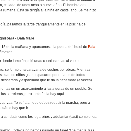
iño, callado, de unos ocho o nueve años. El hombre era
a rumana. Ésta se dirigía a la niña en castellano. Se me hizo
día, pasamos la tarde tranquilamente en la piscina del
ighisoara - Baia Mare
8:15 de la mañana y aparcamos a la puerta del hotel de
Baia
lómetros.
 donde también pillé unas cuantas notas al vuelo:
no, se formó una caravana de coches por obras. Mientras
 cuantos niños gitanos pasaron por delante de todos
 descarada y espabilada que te da la necesidad (a veces).
s juntas en un aparcamiento a las afueras de un pueblo. Se
 las carreteras, pero también la hay aquí.
 curvas. Te señalan que debes reducir la marcha, pero a
 cuánto hay que ir.
ra conducir como los lugareños y adelantar (casi) como ellos.
pueblo. Todavía no hemos pasado un túnel (finalmente, tras