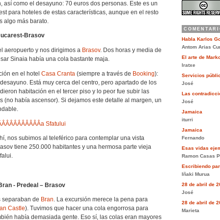
ón, así como el desayuno: 70 euros dos personas. Este es un
st para hoteles de estas características, aunque en el resto
s algo más barato.
COMENTARI
Bucarest-Brasov
Habla Karlos G
Antom Arias Cu
l aeropuerto y nos dirigimos a
Brasov
. Dos horas y media de
El arte de Mar
esar Sinaia había una cola bastante maja.
Iratxe
ión en el hotel
Casa Cranta
(siempre a través de
Booking
):
Servicios públi
desayuno. Está muy cerca del centro, pero apartado de los
José
dieron habitación en el tercer piso y lo peor fue subir las
Las contradiccio
s (no había ascensor). Si dejamos este detalle al margen, un
José
ndable.
Jamaica
iturri
Jamaica
, nos subimos al teleférico para contemplar una vista
Fernando
rasov tiene 250.000 habitantes y una hermosa parte vieja
Esas vidas eje
falui.
Ramon Casas P
Escribiendo pa
Iñaki Murua
Bran - Predeal – Brasov
28 de abril de 
José
s separaban de
Bran
. La excursión merece la pena para
28 de abril de 
an Castle
). Tuvimos que hacer una cola engorrosa para
Marieta
mbién había demasiada gente. Eso sí, las colas eran mayores