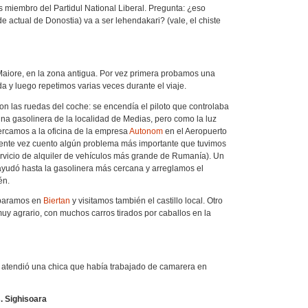
s miembro del Partidul National Liberal. Pregunta: ¿eso
de actual de Donostia) va a ser lehendakari? (vale, el chiste
aiore, en la zona antigua. Por vez primera probamos una
a y luego repetimos varias veces durante el viaje.
n las ruedas del coche: se encendía el piloto que controlaba
na gasolinera de la localidad de Medias, pero como la luz
ercamos a la oficina de la empresa
Autonom
en el Aeropuerto
guiente vez cuento algún problema más importante que tuvimos
rvicio de alquiler de vehículos más grande de Rumanía). Un
ayudó hasta la gasolinera más cercana y arreglamos el
én.
 paramos en
Biertan
y visitamos también el castillo local. Otro
y agrario, con muchos carros tirados por caballos en la
s atendió una chica que había trabajado de camarera en
. Sighisoara