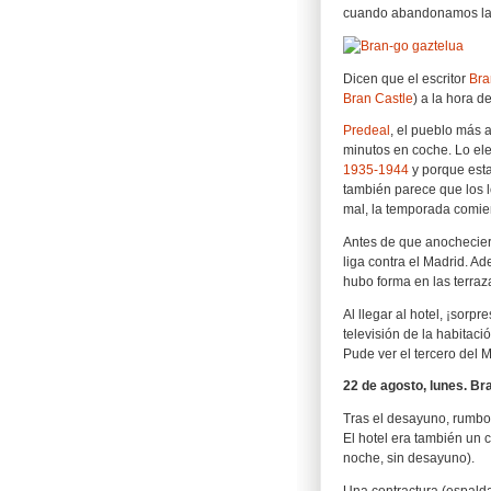
cuando abandonamos la 
Dicen que el escritor
Bra
Bran Castle
) a la hora d
Predeal
, el pueblo más 
minutos en coche. Lo e
1935-1944
y porque esta
también parece que los l
mal, la temporada comie
Antes de que anochecier
liga contra el Madrid. Ad
hubo forma en las terraza
Al llegar al hotel, ¡sorpr
televisión de la habitac
Pude ver el tercero del M
22 de agosto, lunes. Bra
Tras el desayuno, rumb
El hotel era también un
noche, sin desayuno).
Una contractura (espalda