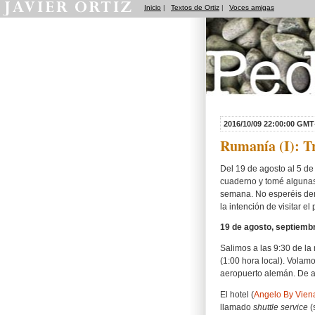
Inicio
|
Textos de Ortiz
|
Voces amigas
Pedradas
2016/10/09 22:00:00 GMT
Rumanía (I): T
Del 19 de agosto al 5 d
cuaderno y tomé algunas
semana. No esperéis dema
la intención de visitar el 
19 de agosto, septiembr
Salimos a las 9:30 de l
(1:00 hora local). Volam
aeropuerto alemán. De a
El hotel (
Angelo By Vien
llamado
shuttle service
(