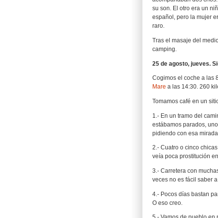
su son. El otro era un n
español, pero la mujer er
raro.
Tras el masaje del medio
camping.
25 de agosto, jueves. S
Cogimos el coche a las 
Mare
a las 14:30. 260 ki
Tomamos café en un sitio
1.- En un tramo del cami
estábamos parados, unos
pidiendo con esa mirada
2.- Cuatro o cinco chica
veía poca prostitución en
3.- Carretera con muchas
veces no es fácil saber a
4.- Pocos días bastan pa
O eso creo.
5.- Vamos de pueblo en 