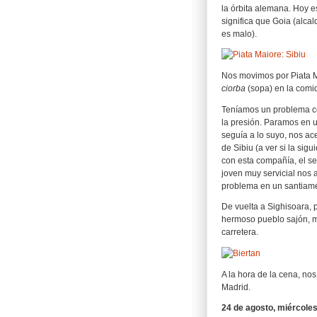
la órbita alemana. Hoy e
significa que Goia (alcal
es malo).
Nos movimos por Piata M
ciorba
(sopa) en la comid
Teníamos un problema co
la presión. Paramos en u
seguía a lo suyo, nos ac
de Sibiu (a ver si la si
con esta compañía, el se
joven muy servicial nos 
problema en un santiam
De vuelta a Sighisoara,
hermoso pueblo sajón, mu
carretera.
A la hora de la cena, no
Madrid.
24 de agosto, miércoles