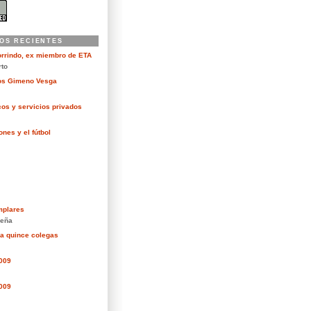
OS RECIENTES
orrindo, ex miembro de ETA
rto
kos Gimeno Vesga
cos y servicios privados
nes y el fútbol
mplares
eña
ra quince colegas
2009
2009