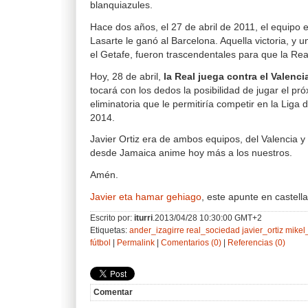
blanquiazules.
Hace dos años, el 27 de abril de 2011, el equipo e
Lasarte le ganó al Barcelona. Aquella victoria, y
el Getafe, fueron trascendentales para que la Rea
Hoy, 28 de abril,
la Real juega contra el Valenci
tocará con los dedos la posibilidad de jugar el p
eliminatoria que le permitiría competir en la Li
2014.
Javier Ortiz era de ambos equipos, del Valencia y
desde Jamaica anime hoy más a los nuestros.
Amén.
Javier eta hamar gehiago
, este apunte en castell
Escrito por:
iturri
.2013/04/28 10:30:00 GMT+2
Etiquetas:
ander_izagirre
real_sociedad
javier_ortiz
mikel
fútbol
|
Permalink
|
Comentarios (0)
|
Referencias (0)
Comentar