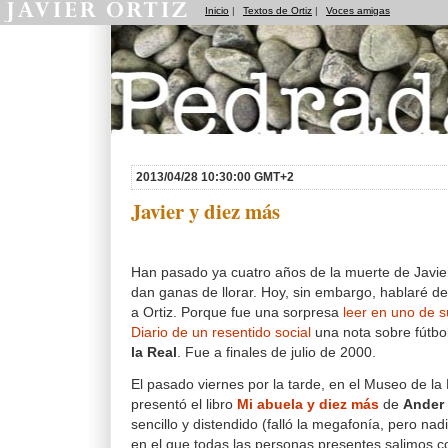
Inicio
|
Textos de Ortiz
|
Voces amigas
Pedradas
2013/04/28 10:30:00 GMT+2
Javier y diez más
Han pasado ya cuatro años de la muerte de Javie
dan ganas de llorar. Hoy, sin embargo, hablaré de 
a Ortiz. Porque fue una sorpresa
leer en uno de 
Diario de un resentido social
una nota sobre fútb
la Real
. Fue a finales de julio de 2000.
El pasado viernes por la tarde, en el Museo de la
presentó el libro
Mi abuela y diez más
de
Ander 
sencillo y distendido (falló la megafonía, pero nad
en el que todas las personas presentes salimos c