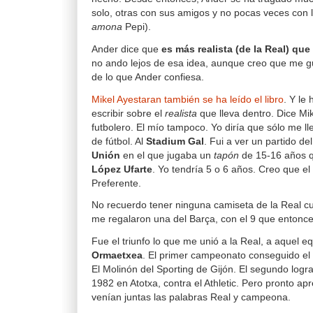
solo, otras con sus amigos y no pocas veces con l
amona
Pepi).
Ander dice que
es más realista (de la Real) que
no ando lejos de esa idea, aunque creo que me gu
de lo que Ander confiesa.
Mikel Ayestaran también se ha leído el libro
. Y le
escribir sobre el
realista
que lleva dentro. Dice Mi
futbolero. El mío tampoco. Yo diría que sólo me 
de fútbol. Al
Stadium Gal
. Fui a ver un partido de
Unión
en el que jugaba un
tapón
de 15-16 años 
López Ufarte
. Yo tendría 5 o 6 años. Creo que e
Preferente.
No recuerdo tener ninguna camiseta de la Real cu
me regalaron una del Barça, con el 9 que entonces
Fue el triunfo lo que me unió a la Real, a aquel 
Ormaetxea
. El primer campeonato conseguido el 
El Molinón del Sporting de Gijón. El segundo logra
1982 en Atotxa, contra el Athletic. Pero pronto a
venían juntas las palabras Real y campeona.