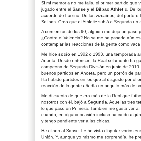
Si mi memoria no me falla, el primer partido que v
jugado entre el
Sanse y el Bilbao Athletic
. De l
acuerdo de Iturrino. De los vizcaínos, del portero
Salinas. Creo que el Athletic subió a Segunda un
A comienzos de los 90, alguien me dejó un pase p
¿Contra el Valencia? No se me ha pasado aún es
contemplar las reacciones de la gente como vaca 
Me hice
socio
en 1992 o 1993, una temporada a
Anoeta. Desde entonces, la Real solamente ha gana
campeona de Segunda División en junio de 2010. 
buenos partidos en Anoeta, pero un porrón de pa
Ha habido partidos en los que al disgusto por el e
reacción de la gente añadía un poquito más de sal
Me di cuenta de que era más de la Real que futbo
nosotros con él, bajó a
Segunda
. Aquellas tres 
lo que pasó en Primera. También me gusta ver al
cuando, en alguna ocasión incluso ha caído algún 
y tengo pendiente ver a las chicas.
He citado al Sanse. Le he visto disputar varios en
Unión. Y, aunque yo mismo me sorprendía, he pre