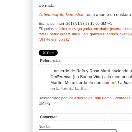
De nada.
Zubimusu(ak) Donostian
, este apunte en euskera
Escrito por:
iturri
.2013/01/23 23:15:00 GMT+1
Etiquetas:
música
mursego
gorka_erostarbe
joserra_senp
rafael_berrio
ernest_lluch
juan_gonzález_andrés
loveof7
(0)
|
Referencias (1)
Referencias
...acuerdo de Rafa y Rosa Martí haciendo 
Guillermine
(La Buena Vida) a la memoria 
Martín. Me acuerdo de que
compré
La bus
en la librería La Bu...
Referenciado por:
Me acuerdo de Rafa Berrio - Pedradas
GMT+2
Comentar
Nombre: