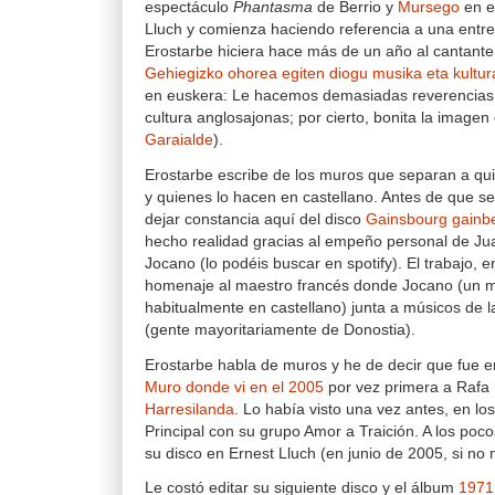
espectáculo
Phantasma
de Berrio y
Mursego
en e
Lluch y comienza haciendo referencia a una entrev
Erostarbe hiciera hace más de un año al cantante
Gehiegizko ohorea egiten diogu musika eta kultur
en euskera: Le hacemos demasiadas reverencias a
cultura anglosajonas; por cierto, bonita la image
Garaialde
).
Erostarbe escribe de los muros que separan a qu
y quienes lo hacen en castellano. Antes de que se
dejar constancia aquí del disco
Gainsbourg gainbe
hecho realidad gracias al empeño personal de Ju
Jocano (lo podéis buscar en spotify). El trabajo, 
homenaje al maestro francés donde Jocano (un m
habitualmente en castellano) junta a músicos de las
(gente mayoritariamente de Donostia).
Erostarbe habla de muros y he de decir que fue e
Muro donde vi en el 2005
por vez primera a Rafa 
Harresilanda
. Lo había visto una vez antes, en lo
Principal con su grupo Amor a Traición. A los po
su disco en Ernest Lluch (en junio de 2005, si no
Le costó editar su siguiente disco y el álbum
1971