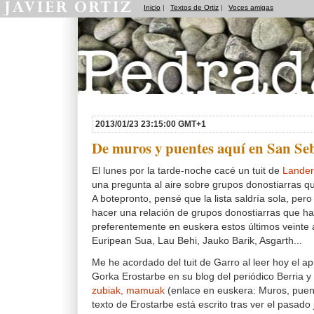
Inicio
|
Textos de Ortiz
|
Voces amigas
Pedradas
2013/01/23 23:15:00 GMT+1
De muros y puentes aquí en San Se
El lunes por la tarde-noche cacé un tuit de
Lander
una pregunta al aire sobre grupos donostiarras q
A botepronto, pensé que la lista saldría sola, per
hacer una relación de grupos donostiarras que h
preferentemente en euskera estos últimos veinte 
Euripean Sua, Lau Behi, Jauko Barik, Asgarth...
Me he acordado del tuit de Garro al leer hoy el a
Gorka Erostarbe en su blog del periódico Berria y 
zubiak, mamuak
(enlace en euskera: Muros, puent
texto de Erostarbe está escrito tras ver el pasado