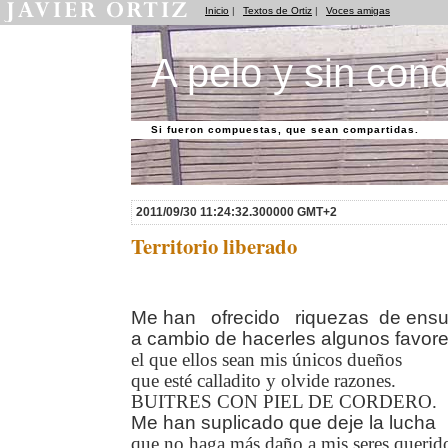
Inicio
|
Textos de Ortiz
|
Voces amigas
A pelo y sin cond
Si fueron compuestas, que sean compartidas.
2011/09/30 11:24:32.300000 GMT+2
Territorio liberado
Me han ofrecido riquezas de ens
a cambio de hacerles algunos favore
el que ellos sean mis únicos dueños
que esté calladito y olvide razones.
BUITRES CON PIEL DE CORDERO.
Me han suplicado que deje la lucha
que no haga más daño a mis seres querid