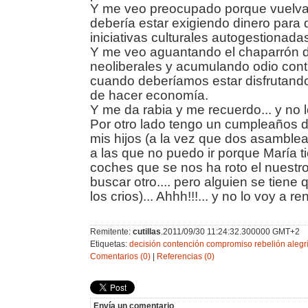
Y me veo preocupado porque vuelva
debería estar exigiendo dinero para 
iniciativas culturales autogestionada
Y me veo aguantando el chaparrón d
neoliberales y acumulando odio cont
cuando deberíamos estar disfrutando
de hacer economía.
Y me da rabia y me recuerdo... y no lo
Por otro lado tengo un cumpleaños 
mis hijos (a la vez que dos asamble
a las que no puedo ir porque María t
coches que se nos ha roto el nuestr
buscar otro.... pero alguien se tiene
los crios)... Ahhh!!!... y no lo voy a ren
Remitente:
cutillas
.2011/09/30 11:24:32.300000 GMT+2
Etiquetas:
decisión
contención
compromiso
rebelión
alegr
Comentarios (0)
|
Referencias (0)
Envía un comentario