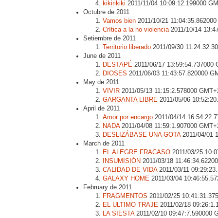
kikirikiki
2011/11/04 10:09:12.199000 G
Octubre de 2011
Vamos bien
2011/10/21 11:04:35.86200
Crítica a la no violencia
2011/10/14 13:4
Setiembre de 2011
Territorio liberado
2011/09/30 11:24:32.
June de 2011
DESTAPÉ
2011/06/17 13:59:54.737000
DIOSES
2011/06/03 11:43:57.820000 
May de 2011
VIVIR
2011/05/13 11:15:2.578000 GMT+
GARGANTA LIBRE
2011/05/06 10:52:2
April de 2011
Amor por encargo
2011/04/14 16:54:22
NADA
2011/04/08 11:59:1.907000 GMT+
DESLIZÁBASE UNA GOTA
2011/04/01 
March de 2011
EL ALEGRE FRACASO
2011/03/25 10:
INSUMISIÓN
2011/03/18 11:46:34.622
CALIDAD DE VIDA
2011/03/11 09:29:2
GALAXY HOME
2011/03/04 10:46:55.
February de 2011
FRAGMENTOS
2011/02/25 10:41:31.3
EL ULTIMO TRAJE
2011/02/18 09:26:1
LA SIESTA
2011/02/10 09:47:7.590000