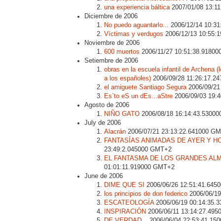
una experiencia báltica
2007/01/08 13:1
Diciembre de 2006
No puedo aguantarlo...
2006/12/14 10:3
Víctimas y verdugos
2006/12/13 10:55:
Noviembre de 2006
600 muertos
2006/11/27 10:51:38.9180
Setiembre de 2006
obras en la escuela infantil de Archena 
a los españoles)
2006/09/28 11:26:17.2
el amiguete Santiago Segura
2006/09/21
Es´to eS un dEs...aStre
2006/09/03 19:
Agosto de 2006
NIÑO GATO
2006/08/18 16:14:43.5300
July de 2006
Alacrán
2006/07/21 23:13:22.641000 G
FANTASÍAS ANIMADAS DE AYER Y H
23:49:2.045000 GMT+2
EL FANTASMA DE LOS GRANDES AL
01:01:11.919000 GMT+2
June de 2006
DIME QUE SI
2006/06/26 12:51:41.64
los principios de don federico
2006/06/19
ESCATEOLOGÍA
2006/06/19 00:14:35.
INSPIRACIÓN
2006/06/11 13:14:27.49
DE VERDAD...
2006/06/04 22:53:41.15