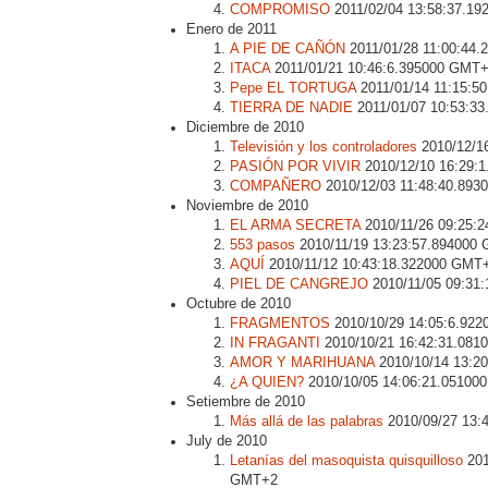
COMPROMISO
2011/02/04 13:58:37.1
Enero de 2011
A PIE DE CAÑÓN
2011/01/28 11:00:44
ITACA
2011/01/21 10:46:6.395000 GMT
Pepe EL TORTUGA
2011/01/14 11:15:5
TIERRA DE NADIE
2011/01/07 10:53:3
Diciembre de 2010
Televisión y los controladores
2010/12/1
PASIÓN POR VIVIR
2010/12/10 16:29:
COMPAÑERO
2010/12/03 11:48:40.89
Noviembre de 2010
EL ARMA SECRETA
2010/11/26 09:25:
553 pasos
2010/11/19 13:23:57.894000
AQUÍ
2010/11/12 10:43:18.322000 GMT
PIEL DE CANGREJO
2010/11/05 09:31
Octubre de 2010
FRAGMENTOS
2010/10/29 14:05:6.92
IN FRAGANTI
2010/10/21 16:42:31.08
AMOR Y MARIHUANA
2010/10/14 13:2
¿A QUIEN?
2010/10/05 14:06:21.05100
Setiembre de 2010
Más allá de las palabras
2010/09/27 13:
July de 2010
Letanías del masoquista quisquilloso
201
GMT+2