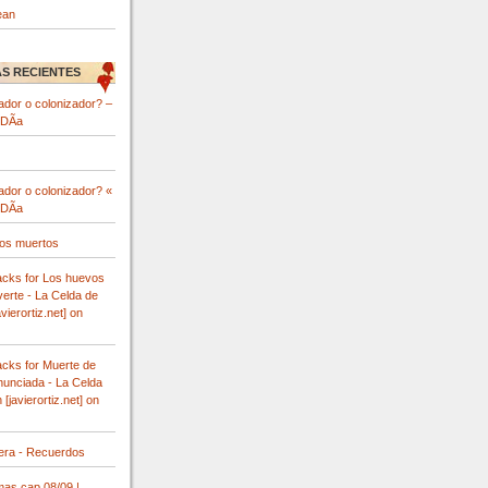
ean
S RECIENTES
ador o colonizador? –
 DÃ­a
ador o colonizador? «
 DÃ­a
los muertos
acks for Los huevos
erte - La Celda de
vierortiz.net] on
acks for Muerte de
nunciada - La Celda
[javierortiz.net] on
tera - Recuerdos
imas cap 08/09 |