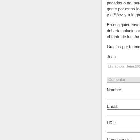
pecados o no, por
gente por estos l
y a Sáez y a la g
En cualquier caso,
debería soluciona
el tanto de los Ju
Gracias por tu co
Jean
Escrito por:
Jean
.20
Comentar
Nombre:
Email:
URL:
Comentarios: