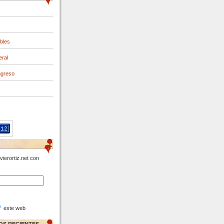
ibles
eral
ngreso
vierortiz.net con
este web