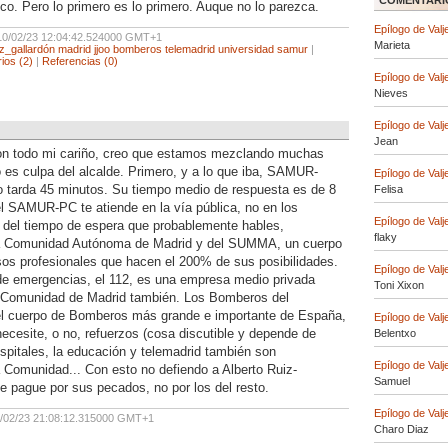
COMENTARI
co. Pero lo primero es lo primero. Auque no lo parezca.
Epílogo de Valj
10/02/23 12:04:42.524000 GMT+1
Marieta
iz_gallardón
madrid
jjoo
bomberos
telemadrid
universidad
samur
|
ios (2)
|
Referencias (0)
Epílogo de Valj
Nieves
Epílogo de Valj
Jean
on todo mi cariño, creo que estamos mezclando muchas
 es culpa del alcalde. Primero, y a lo que iba, SAMUR-
Epílogo de Valj
no tarda 45 minutos. Su tiempo medio de respuesta es de 8
Felisa
el SAMUR-PC te atiende en la vía pública, no en los
Epílogo de Valj
s del tiempo de espera que probablemente hables,
flaky
a Comunidad Autónoma de Madrid y del SUMMA, un cuerpo
osos profesionales que hacen el 200% de sus posibilidades.
Epílogo de Valj
 de emergencias, el 112, es una empresa medio privada
Toni Xixon
a Comunidad de Madrid también. Los Bomberos del
el cuerpo de Bomberos más grande e importante de España,
Epílogo de Valj
ecesite, o no, refuerzos (cosa discutible y depende de
Belentxo
spitales, la educación y telemadrid también son
Epílogo de Valj
 Comunidad... Con esto no defiendo a Alberto Ruiz-
Samuel
e pague por sus pecados, no por los del resto.
Epílogo de Valj
0/02/23 21:08:12.315000 GMT+1
Charo Diaz