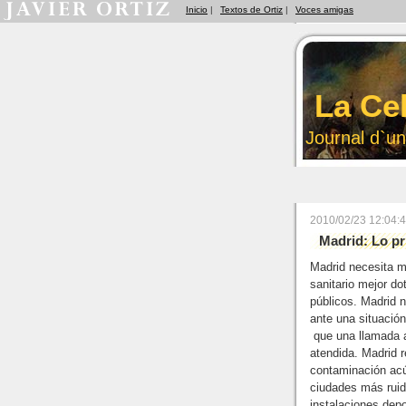
Inicio
|
Textos de Ortiz
|
Voces amigas
La Ce
Journal d`un
2010/02/23 12:04
Madrid: Lo pr
Madrid necesita m
sanitario mejor d
públicos. Madrid 
ante una situació
que una llamada 
atendida. Madrid r
contaminación acú
ciudades más rui
instalaciones dep