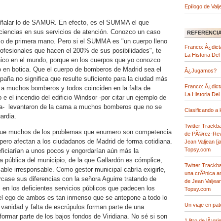
Epílogo de Valj
eñalar lo de SAMUR. En efecto, es el SUMMA el que
ciencias en sus servicios de atención. Conozco un caso
REFERENCIA
oso de primera mano. Pero si el SUMMA es "un cuerpo lleno
Franco: Â¿dict
rofesionales que hacen el 200% de sus posibilidades", te
La Historia Del
ico en el mundo, porque en los cuerpos que yo conozco
 en botica. Que el cuerpo de bomberos de Madrid sea el
Â¿Jugamos?
aña no significa que resulte suficiente para la ciudad más
Franco: Â¿dict
a muchos bomberos y todos coinciden en la falta de
La Historia Del
 e el incendio del edificio Windsor -por citar un ejemplo de
a- levantaron de la cama a muchos bomberos que no se
Clasificando a 
ardia.
Twitter Trackb
que muchos de los problemas que enumero son competencia
de PÃ©rez-Rev
pero afectan a los ciudadanos de Madrid de forma cotidiana.
Jean Valjean [ja
Topsy.com
iciarían a unos pocos y engordarían aún más la
 pública del municipio, de la que Gallardón es cómplice,
Twitter Trackb
able irresponsable. Como gestor municipal cabría exigirle,
una crÃ³nica a
ase sus diferencias con la señora Aguirre tratando de
de Jean Valjean 
 en los deficientes servicios públicos que padecen los
Topsy.com
el ego de ambos es tan inmenso que se antepone a todo lo
Un viaje en pa
vanidad y falta de escrúpulos forman parte de una
formar parte de los bajos fondos de Viridiana. No sé si son
1 litro de lÃ¡gr