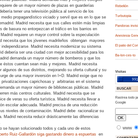
requiere de un mayor número de plazas en guarderías
Rebelión
ebería tener una televisión pública al servicio de los
Turbutopia
 medio propagandístico viciado y servil que es en lo que se
emadrid. Madrid necesita que sus calles estén más limpias
Pandoras invis
 de basura no entorpezcan el tráfico en los barrios en
Madrid requiere un mayor control sobre la especulación
Anestesia Gen
rid necesita que los jóvenes madrileños
obtengan
mayores
El patio del Co
 independizarse. Madrid necesita modernizar su sistema
rid debería ser una ciudad con mejor accesibilidad para los
Ba-lon-ces-to
Madrid demanda un mayor número de bomberos y que los
e éstos cuentan sean más y mejores. Madrid necesita
 algunos de sus distritos, mejorando su oferta cultural y su
Visitas
 urge de una mayor inversión en I+D. Madrid exige que no
privatizaciones caprichosas y
arbitrarias en el sistema
 demanda un mayor número de bibliotecas públicas. Madrid
BUSCAR
ierren más centros culturales. Madrid necesita que se
Rastrea todo ja
ce de veras su oferta turística. Madrid necesita llevar a
Google
ión escolar adecuada. Madrid precisa de una reducción
 sus niveles de contaminación. Madrid debe
racionalizar su
ca. Madrid necesita reducir drásticamente las diferencias
.
o se hayan solucionado todos y cada uno de estos
WWW
berto Ruiz-Gallardón siga gastando dinero a espuertas
en