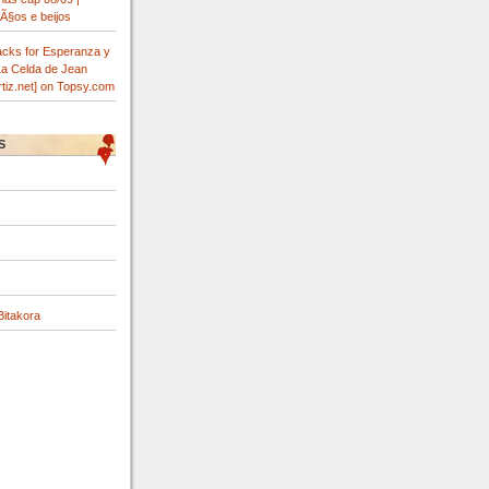
Ã§os e beijos
acks for Esperanza y
 La Celda de Jean
ortiz.net] on Topsy.com
S
itakora