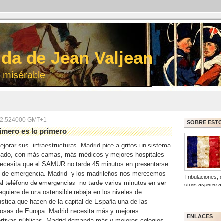
lda de Jean Valjean
 misérable
:42.524000 GMT+1
SOBRE EST
imero es lo primero
ejorar sus
infraestructuras. Madrid pide a gritos un sistema
otado, con más camas, más médicos y mejores hospitales
necesita que el SAMUR no tarde 45 minutos en presentarse
n de emergencia. Madrid
y los madrileños nos merecemos
Tribulaciones, 
al teléfono de emergencias
no tarde varios minutos en ser
otras aspereza
equiere de una ostensible rebaja en los niveles de
stica que hacen de la capital de España una de las
dosas de Europa. Madrid necesita más y mejores
ENLACES
ortivas públicas. Madrid demanda más y mejores colegios