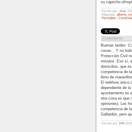
su capricho olímpi
Escrito por:
Jean
.20
Etiquetas:
alberto_ru
Permalink
|
Comentar
Comentarios
Buenas tardes: C
cosas... Y no todo
Protección Civil 
minutos. Eso sí, 
domicilios, que e
competencia de l
lleno de maravill
El teléfono único
dependiente de l
ayuntamiento es 
otra cosa es que n
opiniones). Los ho
competencia de la
Gallardón, pero qu
Escrito por:
DM
.201