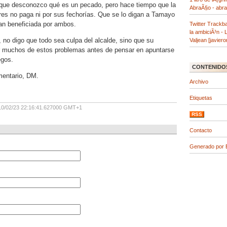
que desconozco qué es un pecado, pero hace tiempo que la
AbraÃ§o - abra
ares no paga ni por sus fechorías. Que se lo digan a Tamayo
ran beneficiada por ambos.
Twitter Trackb
la ambiciÃ³n -
 no digo que todo sea culpa del alcalde, sino que su
Valjean [javier
r muchos de estos problemas antes de pensar en apuntarse
egos.
CONTENIDO
mentario, DM.
Archivo
Etiquetas
10/02/23 22:16:41.627000 GMT+1
RSS
Contacto
Generado por B