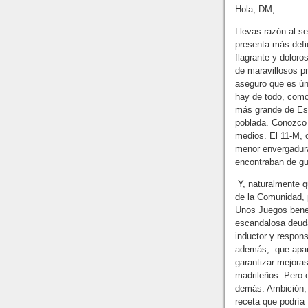
Hola, DM,
Llevas razón al s
presenta más defi
flagrante y dolor
de maravillosos p
aseguro que es ún
hay de todo, como
más grande de Esp
poblada. Conozco 
medios. El 11-M, o
menor envergadur
encontraban de gu
Y, naturalmente 
de la Comunidad, 
Unos Juegos benef
escandalosa deuda
inductor y respons
además, que aparc
garantizar mejoras
madrileños. Pero 
demás. Ambición, 
receta que podría 