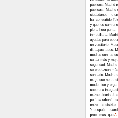
públicos. Madrid 
públicas.
Madrid d
ciudadanos, no un
ha
convertido Tel
y que los camiones
plena hora punta.
inmobiliaria. Mad
ayudas para poder
universitario. Mad
discapacitados. 
medios con los qu
cuidar más y mejor
seguridad. Madrid
se produzcan más 
sanitario. Madrid
exige que no se c
modernice y organi
cabo una integrac
extraordinaria de
política urbanísti
entre sus distritos
Y después, cuand
problemas, que
Al