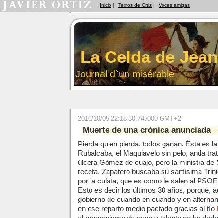
Inicio
|
Textos de Ortiz
|
Voces amigas
La Celda de Jean
Journal d`un misérable
2010/10/05 22:18:30.745000 GMT+2
Muerte de una crónica anunciada
Pierda quien pierda, todos ganan. Ésta es la 
Rubalcaba, el Maquiavelo sin pelo, anda tra
úlcera Gómez de cuajo, pero la ministra de 
receta. Zapatero buscaba su santísima Trinida
por la culata, que es como le salen al PSOE
Esto es decir los últimos 30 años, porque, 
gobierno de cuando en cuando y en alternan
en ese reparto medio pactado gracias al tío