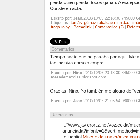
pierda quien pierda, todos ganan. A excepci
Conste en acta.
Escrito por:
Jean
.2010/10/05 22:18:30.745000 
Etiquetas:
tomás_gómez
rubalcaba
trinidad_jim
fraga
rajoy
|
Permalink
|
Comentarios (2)
|
Refere
Comentarios
Tiempo hacía que no pasaba por aquí. Me al
tan incisivo como siempre.
Escrito por:
Nino
.2010/10/06 20:18:39.845000 
mesademezclas.blogspot.com
Gracias, Nino. Yo también me alegro de "ver
Escrito por:
Jean
.2010/10/07 21:05:54.080000 
Referencias
..."/www.javierortiz.net/voz/celda/mue
anunciada?infonly=1&sort_method=in
Influential
Muerte de una crónica anun