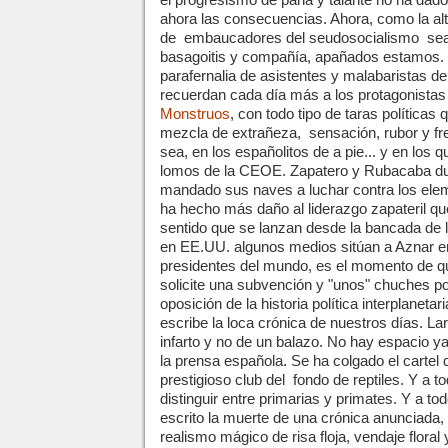
el progresismo de pana y talante no ha dado
ahora las consecuencias. Ahora, como la alte
de
embaucadores del seudosocialismo
sea
basagoitis y compañía, apañados estamos.
parafernalia de asistentes y malabaristas d
recuerdan cada día más a los protagonista
Monstruos
, con todo tipo de taras política
mezcla de extrañeza, sensación, rubor y fre
sea, en los españolitos de a pie... y en los q
lomos de la CEOE. Zapatero y Rubacaba du
mandado sus naves a luchar contra los el
ha hecho más daño al liderazgo zapateril q
sentido que se lanzan desde la bancada de 
en EE.UU. algunos medios sitúan a Aznar en
presidentes del mundo, es el momento de qu
solicite una subvención y "unos" chuches por 
oposición de la historia política interplanetari
escribe la loca crónica de nuestros días. La
infarto y no de un balazo. No hay espacio y
la prensa española. Se ha colgado el cartel 
prestigioso club del
fondo de reptiles. Y a t
distinguir entre primarias y primates. Y a to
escrito la muerte de una crónica anunciada,
realismo mágico de risa floja, vendaje floral 