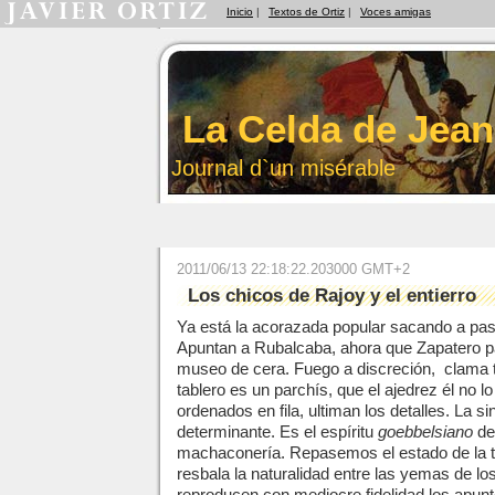
Inicio
|
Textos de Ortiz
|
Voces amigas
La Celda de Jean
Journal d`un misérable
2011/06/13 22:18:22.203000 GMT+2
Los chicos de Rajoy y el entierro
Ya está la acorazada popular sacando a pas
Apuntan a Rubalcaba, ahora que Zapatero pa
museo de cera. Fuego a discreción, clama t
tablero es un parchís, que el ajedrez él no l
ordenados en fila, ultiman los detalles. La si
determinante. Es el espíritu
goebbelsiano
de
machaconería. Repasemos el estado de la t
resbala la naturalidad entre las yemas de 