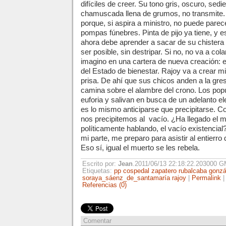
difíciles de creer. Su tono gris, oscuro, se
chamuscada llena de grumos, no transmite.
porque, si aspira a ministro, no puede parec
pompas fúnebres. Pinta de pijo ya tiene, y e
ahora debe aprender a sacar de su chistera 
ser posible, sin destripar. Si no, no va a co
imagino en una cartera de nueva creación: el
del Estado de bienestar. Rajoy va a crear min
prisa. De ahí que sus chicos anden a la gr
camina sobre el alambre del crono. Los popu
euforia y salivan en busca de un adelanto el
es lo mismo anticiparse que precipitarse. Co
nos precipitemos al
vacío. ¿Ha llegado el 
políticamente hablando, el vacío existencial
mi parte, me preparo para asistir al entierro
Eso sí, igual el muerto se les rebela.
Escrito por:
Jean
.2011/06/13 22:18:22.203000 
Etiquetas:
pp
cospedal
zapatero
rubalcaba
gonzá
soraya_sáenz_de_santamaría
rajoy
|
Permalink
Referencias (0)
Comentar