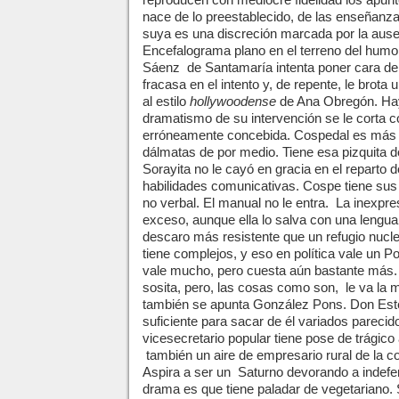
reproducen con mediocre fidelidad los apun
nace de lo preestablecido, de las enseñanz
suya es una discreción marcada por la ausen
Encefalograma plano en el terreno del humor
Sáenz
de Santamaría intenta poner cara de 
fracasa en el intento y, de repente, le brota
al estilo
hollywoodense
de Ana Obregón. Hay
dramatismo de su intervención se le cort
erróneamente concebida. Cospedal es más C
dálmatas de por medio. Tiene esa pizquita 
Sorayita no le cayó en gracia en el reparto 
habilidades comunicativas. Cospe tiene sus
no verbal. El manual no le entra.
La inexpre
exceso, aunque ella lo salva con una lengua 
descaro más resistente que un refugio nucl
tiene complejos, y eso en política vale un 
vale mucho, pero cuesta aún bastante más. T
sosita, pero, las cosas como son,
le va la
también se apunta González Pons. Don Este
suficiente para sacar de él variados parecid
vicesecretario popular tiene pose de trágic
también un aire de empresario rural de la c
Aspira a ser un
Saturno devorando a indefen
drama es que tiene paladar de vegetariano.