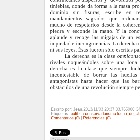
tinieblas, donde da forma a la masa pro
dominio sin fisuras, escribe en re
mandamientos sagrados que ordenará
mucho de respetarlos desde la coheren
piedra y esconde la mano. Y la concu
aplaude y recoge las migajas de un es
impiedad e incongruencias. La derecha n
ni sus leyes. Ésas fueron sólo escritas p
La derecha es la clase
omnicons
rivales noqueándoles sobre una lona 
derecha es la clase que siempre luch
incontestable de borrar las huella
antagonistas hasta hacer que las bar
obstáculos de una revolución siempre p
Escrito por:
Jean
.2013/11/03 20:37:33.765000 
Etiquetas:
política
conservadurismo
lucha_de_cl
Comentarios (0)
|
Referencias (0)