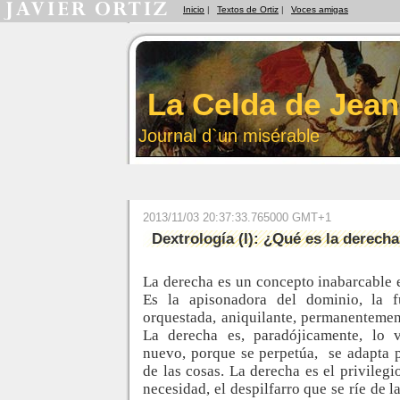
Inicio
|
Textos de Ortiz
|
Voces amigas
La Celda de Jean
Journal d`un misérable
2013/11/03 20:37:33.765000 GMT+1
Dextrología (I): ¿Qué es la derech
La derecha es un concepto inabarcable 
Es la apisonadora del dominio, la fu
orquestada, aniquilante, permanentement
La derecha es, paradójicamente, lo v
nuevo, porque se perpetúa,
se adapta 
de las cosas. La derecha es el privileg
necesidad, el despilfarro que se ríe de la