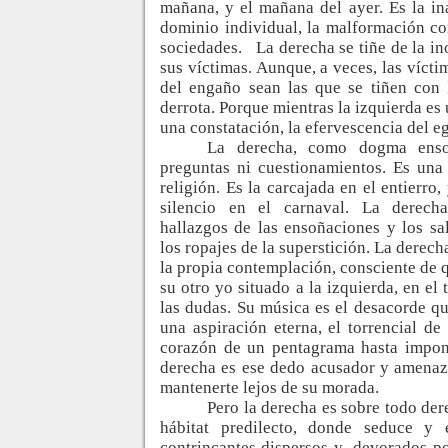
mañana, y el mañana del ayer. Es la ina
dominio individual, la malformación con
sociedades.
La derecha se tiñe de la i
sus víctimas. Aunque, a veces, las víct
del engaño sean las que se tiñen con 
derrota. Porque mientras la izquierda es 
una constatación, la efervescencia del e
La derecha, como dogma enso
preguntas ni cuestionamientos. Es una
religión. Es la carcajada en el entierro,
silencio en el carnaval. La derech
hallazgos de las ensoñaciones y los s
los ropajes de la superstición. La derech
la propia contemplación, consciente de 
su otro yo situado a la izquierda, en el 
las dudas. Su música es el desacorde qu
una aspiración eterna, el torrencial d
corazón de un pentagrama hasta impon
derecha es ese dedo acusador y amenaz
mantenerte lejos de su morada.
Pero la derecha es sobre todo der
hábitat predilecto, donde seduce y
contrincantes dispersos y
devorados por