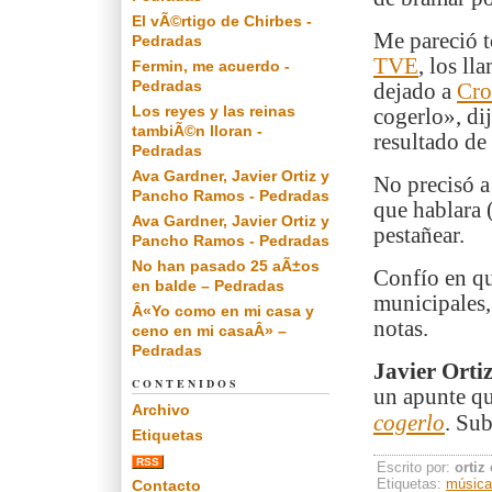
El vÃ©rtigo de Chirbes -
Me pareció t
Pedradas
TVE
, los l
Fermin, me acuerdo -
Pedradas
dejado a
Cro
Los reyes y las reinas
cogerlo», dij
tambiÃ©n lloran -
resultado de 
Pedradas
Ava Gardner, Javier Ortiz y
No precisó a 
Pancho Ramos - Pedradas
que hablara (
Ava Gardner, Javier Ortiz y
pestañear.
Pancho Ramos - Pedradas
No han pasado 25 aÃ±os
Confío en qu
en balde – Pedradas
municipales
Â«Yo como en mi casa y
notas.
ceno en mi casaÂ» –
Pedradas
Javier Orti
CONTENIDOS
un apunte qu
Archivo
cogerlo
.
Subi
Etiquetas
RSS
Escrito por:
ortiz
Etiquetas:
música
Contacto