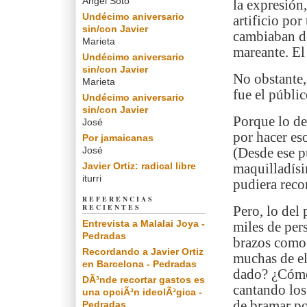
Angel Soto
la expresión
Undécimo aniversario
artificio por
sin/con Javier
cambiaban de
Marieta
mareante. El
Undécimo aniversario
sin/con Javier
No obstante,
Marieta
fue el públic
Undécimo aniversario
sin/con Javier
Porque lo de 
José
por hacer es
Por jamaicanas
José
(Desde ese p
Javier Ortiz: radical libre
maquilladísi
iturri
pudiera recon
REFERENCIAS
RECIENTES
Pero, lo del
Entrevista a Malalai Joya -
miles de pers
Pedradas
brazos como 
Recordando a Javier Ortiz
muchas de el
en Barcelona - Pedradas
dado? ¿Cómo 
DÃ³nde recortar gastos es
cantando los
una opciÃ³n ideolÃ³gica -
de bramar po
Pedradas