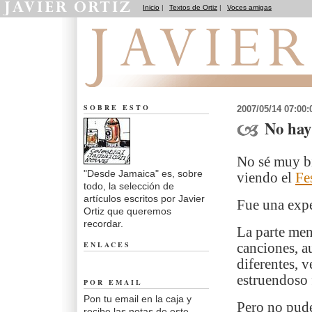
Inicio
|
Textos de Ortiz
|
Voces amigas
Desde Jamaica
SOBRE ESTO
2007/05/14 07:00
No hay
No sé muy bi
"Desde Jamaica" es, sobre
viendo el
Fe
todo, la selección de
artículos escritos por Javier
Fue una expe
Ortiz que queremos
recordar.
La parte men
ENLACES
canciones, a
diferentes, v
estruendoso 
POR EMAIL
Pon tu email en la caja y
Pero no pude
recibe las notas de este