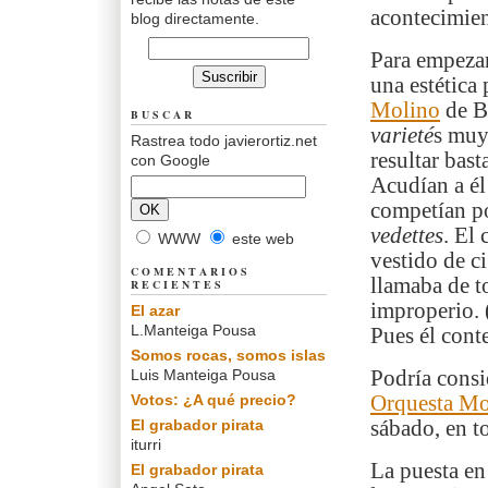
acontecimien
blog directamente.
Para empezar
una estética
Molino
de Ba
BUSCAR
varieté
s muy
Rastrea todo javierortiz.net
resultar bas
con Google
Acudían a él
competían por
vedettes
. El
WWW
este web
vestido de c
COMENTARIOS
llamaba de t
RECIENTES
improperio. 
El azar
L.Manteiga Pousa
Pues él conte
Somos rocas, somos islas
Luis Manteiga Pousa
Podría consid
Votos: ¿A qué precio?
Orquesta M
El grabador pirata
sábado, en t
iturri
La puesta en 
El grabador pirata