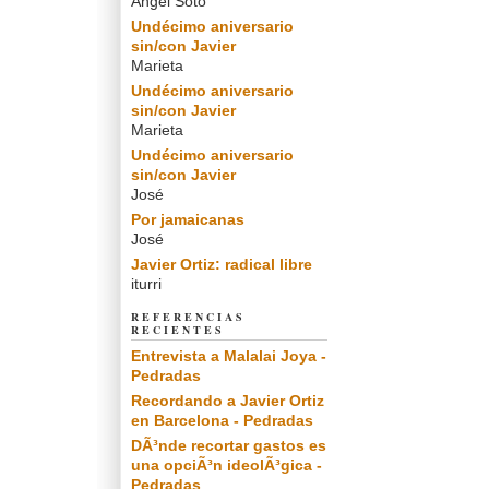
Angel Soto
Undécimo aniversario
sin/con Javier
Marieta
Undécimo aniversario
sin/con Javier
Marieta
Undécimo aniversario
sin/con Javier
José
Por jamaicanas
José
Javier Ortiz: radical libre
iturri
REFERENCIAS
RECIENTES
Entrevista a Malalai Joya -
Pedradas
Recordando a Javier Ortiz
en Barcelona - Pedradas
DÃ³nde recortar gastos es
una opciÃ³n ideolÃ³gica -
Pedradas