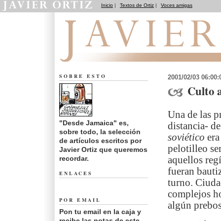
Inicio
|
Textos de Ortiz
|
Voces amigas
Desde Jamaica
SOBRE ESTO
2001/02/03 06:00
Culto 
Una de las p
"Desde Jamaica" es,
distancia- de
sobre todo, la selección
soviético
era
de artículos escritos por
pelotilleo se
Javier Ortiz que queremos
recordar.
aquellos reg
fueran bauti
ENLACES
turno. Ciuda
complejos ho
POR EMAIL
algún prebos
Pon tu email en la caja y
recibe las notas de este