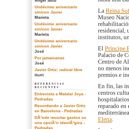
Angel Soto
Undécimo aniversario
La
Reina Sof
sin/con Javier
Museo Nacion
Marieta
rehabilitaci
Undécimo aniversario
sin/con Javier
residencial,
Marieta
institutos, 
Undécimo aniversario
sin/con Javier
El
Príncipe 
José
Palacio de C
Por jamaicanas
Centro de Alt
José
no menos ine
Javier Ortiz: radical libre
premios e in
iturri
REFERENCIAS
En fin, las i
RECIENTES
centros cult
Entrevista a Malalai Joya -
hospitalario
Pedradas
reparado en 
Recordando a Javier Ortiz
en Barcelona - Pedradas
mediterránea
DÃ³nde recortar gastos es
Elena
.
una opciÃ³n ideolÃ³gica -
Pedradas