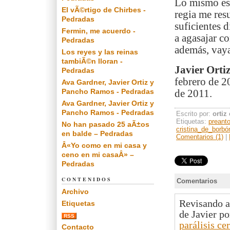
Lo mismo es 
El vÃ©rtigo de Chirbes -
regia me res
Pedradas
suficientes 
Fermin, me acuerdo -
a agasajar c
Pedradas
además, vaya
Los reyes y las reinas
tambiÃ©n lloran -
Javier Orti
Pedradas
febrero de 2
Ava Gardner, Javier Ortiz y
Pancho Ramos - Pedradas
de 2011.
Ava Gardner, Javier Ortiz y
Pancho Ramos - Pedradas
Escrito por:
ortiz
Etiquetas:
preanto
No han pasado 25 aÃ±os
cristina_de_borbó
en balde – Pedradas
Comentarios (1)
|
Â«Yo como en mi casa y
ceno en mi casaÂ» –
Pedradas
CONTENIDOS
Comentarios
Archivo
Revisando a
Etiquetas
de Javier p
RSS
parálisis ce
Contacto