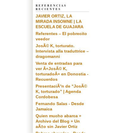
REFERENCIAS
RECIENTES
JAVIER ORTIZ, LA
MIRADA INSOMNE | LA
ESCUELA DE GUAJARA
Referentes – El pobrecito
veedor
JosÃ© K, torturato.
Intervista alla traduttrice –
dragomanni
Venta de entradas para
ver Â«JosÃ© K,
torturadoÂ» en Donostia -
Recuerdos
PresentaciÃ³n de “JosÃ©
K, torturado” | Agenda
Cordobesa
Fernando Salas - Desde
Jamaica
Quien mucho abarca »
Archivo del Blog » Un
aÃ±o sin Javier Ortiz