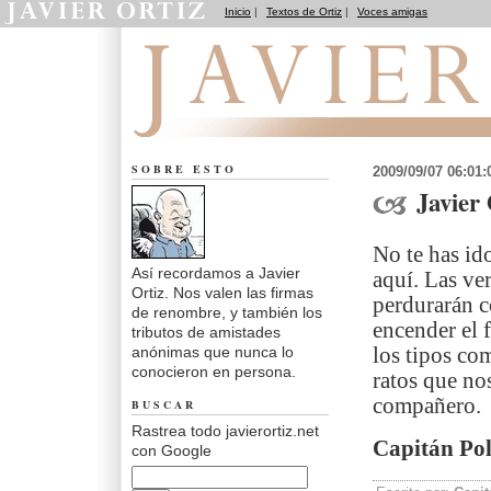
Inicio
|
Textos de Ortiz
|
Voces amigas
Recuerdos
SOBRE ESTO
2009/09/07 06:01
Javier 
No te has id
Así recordamos a Javier
aquí. Las ver
Ortiz. Nos valen las firmas
perdurarán c
de renombre, y también los
encender el f
tributos de amistades
anónimas que nunca lo
los tipos co
conocieron en persona.
ratos que no
compañero.
BUSCAR
Rastrea todo javierortiz.net
Capitán Po
con Google