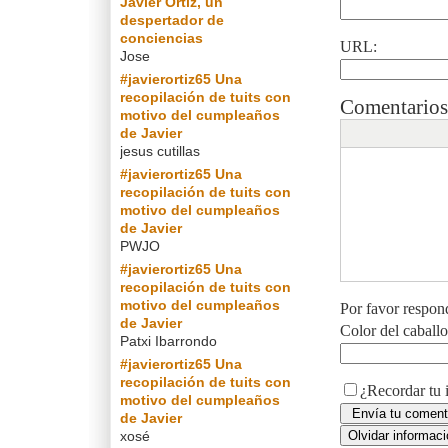
Javier Ortiz, un
despertador de
conciencias
URL:
Jose
#javierortiz65 Una
recopilación de tuits con
Comentarios
motivo del cumpleaños
de Javier
jesus cutillas
#javierortiz65 Una
recopilación de tuits con
motivo del cumpleaños
de Javier
PWJO
#javierortiz65 Una
recopilación de tuits con
motivo del cumpleaños
Por favor respon
de Javier
Color del caball
Patxi Ibarrondo
#javierortiz65 Una
recopilación de tuits con
¿Recordar tu 
motivo del cumpleaños
de Javier
xosé