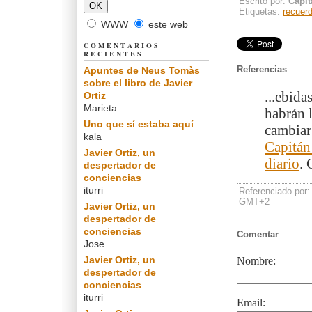
Escrito por:
Capit
Etiquetas:
recuer
WWW
este web
COMENTARIOS
RECIENTES
Referencias
Apuntes de Neus Tomàs
sobre el libro de Javier
...ebida
Ortiz
Marieta
habrán 
Uno que sí estaba aquí
cambiar
kala
Capitán
Javier Ortiz, un
diario
. 
despertador de
conciencias
iturri
Referenciado por
GMT+2
Javier Ortiz, un
despertador de
conciencias
Comentar
Jose
Javier Ortiz, un
Nombre:
despertador de
conciencias
iturri
Email: