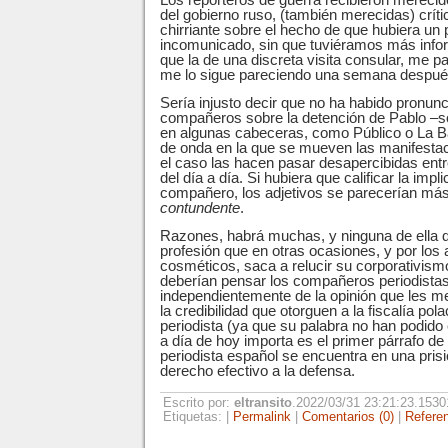
Los reporteros de guerra recibieron merecid
del gobierno ruso, (también merecidas) crític
chirriante sobre el hecho de que hubiera un 
incomunicado, sin que tuviéramos más info
que la de una discreta visita consular, me 
me lo sigue pareciendo una semana despué
Sería injusto decir que no ha habido pronun
compañeros sobre la detención de Pablo –s
en algunas cabeceras, como Público o La B
de onda en la que se mueven las manifestac
el caso las hacen pasar desapercibidas entre
del día a día. Si hubiera que calificar la imp
compañero, los adjetivos se parecerían má
contundente
.
Razones, habrá muchas, y ninguna de ella d
profesión que en otras ocasiones, y por lo
cosméticos, saca a relucir su corporativism
deberían pensar los compañeros periodistas
independientemente de la opinión que les 
la credibilidad que otorguen a la fiscalía pola
periodista (ya que su palabra no han podido 
a día de hoy importa es el primer párrafo de
periodista español se encuentra en una prisi
derecho efectivo a la defensa.
Escrito por:
eltransito
.2022/03/31 23:21:23.15
Etiquetas: |
Permalink
|
Comentarios (0)
|
Referen