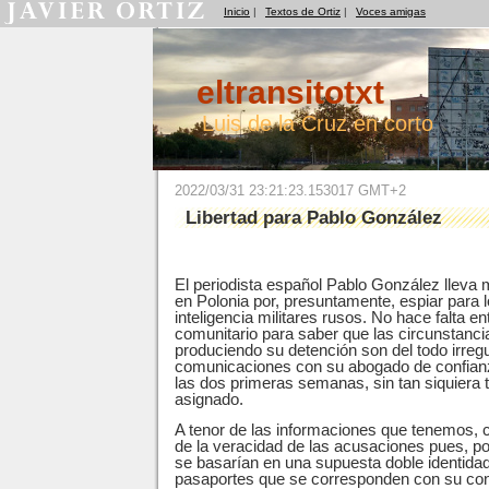
Inicio
|
Textos de Ortiz
|
Voces amigas
eltransitotxt
Luis de la Cruz en corto
2022/03/31 23:21:23.153017 GMT+2
Libertad para Pablo González
El periodista español Pablo González lleva
en Polonia por, presuntamente, espiar para l
inteligencia militares rusos. No hace falta 
comunitario para saber que las circunstanci
produciendo su detención son del todo irregu
comunicaciones con su abogado de confianza
las dos primeras semanas, sin tan siquiera
asignado.
A tenor de las informaciones que tenemos, 
de la veracidad de las acusaciones pues, p
se basarían en una supuesta doble identida
pasaportes que se corresponden con su con