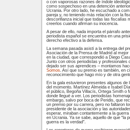
o con vaporosas razones de índole ideológic
como sospechoso en una detención anterior
Ucrania. Por otro lado, he escuchado a com
pareja y, no teniendo más relación con la fis
desconfianza inicial que todas las fiscalías
creerlos cuando afirman su inocencia.
A pesar de ello, nada importa el párrafo ante
periodista español se encuentra en una prisi
derecho efectivo a la defensa.
La semana pasada asistí a la entrega del pr
Asociación de la Prensa de Madrid al mejor 
en la ciudad, que correspondió a Diego Ca
Junto con otros periodistas y profesionales
dejado ser sus aprendices­­­ – montamos h
Somos
. Así que su premio es también, en c
reconocimiento que hago mío y de otra gent
En la gala estuvieron presentes algunos de l
del momento. Martínez Almeida e Isabel Día
el público, Begoña Villacís, Ortega Smith o
donde llegué a ver. Los periodistas homenaj
embargo, salvo por boca de Peridis, que re
un premio por su carrera, pero no faltaron lo
presidente de la asociación y las autoridad
esperar, miraban contantemente a la guerra 
en Ucrania. Ya se sabe, aquello de que “la p
guerra es la verdad”.