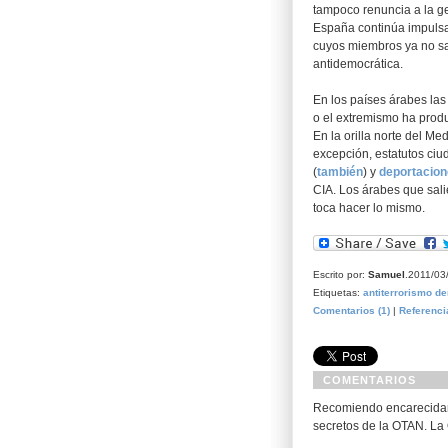
tampoco renuncia a la ges
España continúa impulsan
cuyos miembros ya no sa
antidemocrática.
En los países árabes las t
o el extremismo ha produ
En la orilla norte del 
excepción, estatutos ciu
(
también
) y
deportacio
CIA. Los árabes que sali
toca hacer lo mismo.
Escrito por:
Samuel
.2011/03
Etiquetas:
antiterrorismo
de
Comentarios (1)
|
Referenci
COMENTARIOS
Recomiendo encarecidamen
secretos de la OTAN. La 