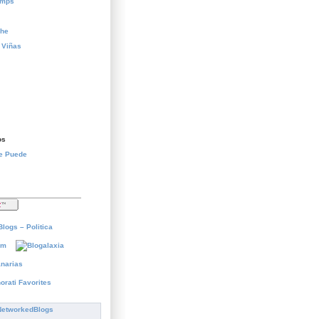
temps
che
 Viñas
os
Se Puede