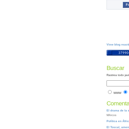
Fo
View blog react
Buscar
Rastrea todo jav
WWW
Comentar
El drama de la 
MArcos
Política en Áfri
El Toscal, ame