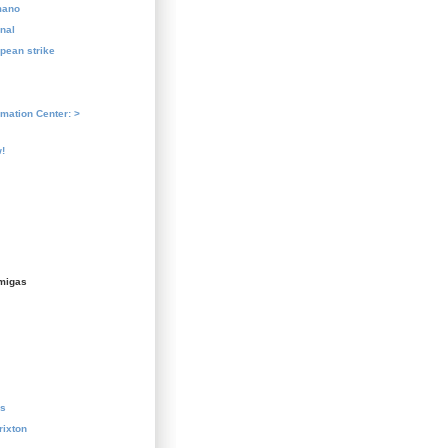
mano
nal
pean strike
rmation Center: >
!
migas
us
rixton