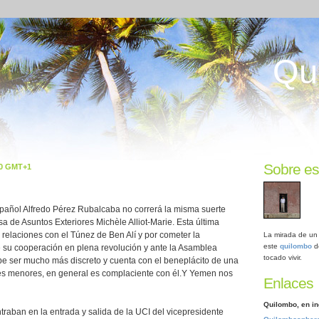
Qu
Sobre es
00 GMT+1
 español Alfredo Pérez Rubalcaba no correrá la misma suerte
sa de Asuntos Exteriores Michèle Alliot-Marie. Esta última
s relaciones con el Túnez de Ben Alí y por cometer la
La mirada de un 
este
quilombo
d
e su cooperación en plena revolución y ante la Asamblea
tocado vivir.
e ser mucho más discreto y cuenta con el beneplácito de una
les menores, en general es complaciente con él.Y Yemen nos
Enlaces
Quilombo, en in
ntraban en la entrada y salida de la UCI del vicepresidente