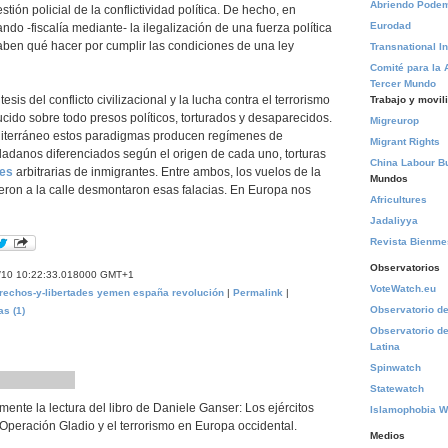
Abriendo Pode
tión policial de la conflictividad política. De hecho, en
Eurodad
do -fiscalía mediante- la ilegalización de una fuerza política
ben qué hacer por cumplir las condiciones de una ley
Transnational In
Comité para la 
Tercer Mundo
esis del conflicto civilizacional y la lucha contra el terrorismo
Trabajo y movil
cido sobre todo presos políticos, torturados y desaparecidos.
Migreurop
Mediterráneo estos paradigmas producen regímenes de
Migrant Rights
dadanos diferenciados según el origen de cada uno, torturas
China Labour Bu
nes
arbitrarias de inmigrantes. Entre ambos, los vuelos de la
Mundos
eron a la calle desmontaron esas falacias. En Europa nos
Africultures
Jadaliyya
Revista Bienm
Observatorios
/10 10:22:33.018000 GMT+1
VoteWatch.eu
rechos-y-libertades
yemen
españa
revolución
|
Permalink
|
Observatorio de 
as (1)
Observatorio de
Latina
Spinwatch
Statewatch
te la lectura del libro de Daniele Ganser: Los ejércitos
Islamophobia W
Operación Gladio y el terrorismo en Europa occidental.
Medios