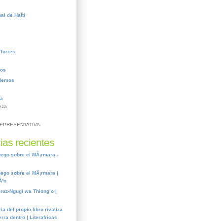
al de Haití
Torres
ros
demos
ca
eza
EPRESENTATIVA.
ias recientes
ego sobre el MÃ¡rmara -
ego sobre el MÃ¡rmara |
Ã³n
cruz-Ngugi wa Thiong’o |
ia del propio libro rivaliza
rra dentro | Literafricas