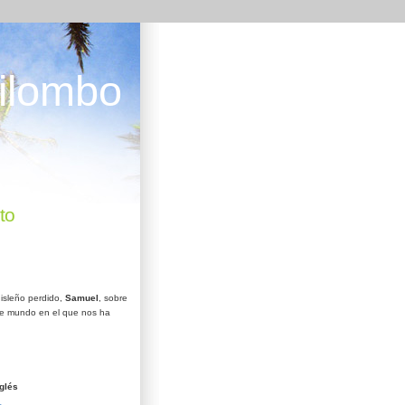
ilombo
to
isleño perdido,
Samuel
, sobre
e mundo en el que nos ha
glés