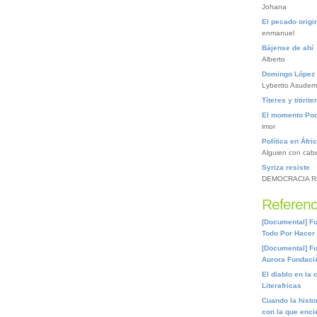
Johana
El pecado origin
enmanuel
Bájense de ahí
Alberto
Domingo López 
Lybertto Asudem
Títeres y titirite
El momento Po
imor
Política en Áfri
Alguien con cab
Syriza resiste
DEMOCRACIA R
Referenc
[Documental] Fu
Todo Por Hacer
[Documental] Fu
Aurora Fundaci
El diablo en la 
Literafricas
Cuando la histor
con la que encie