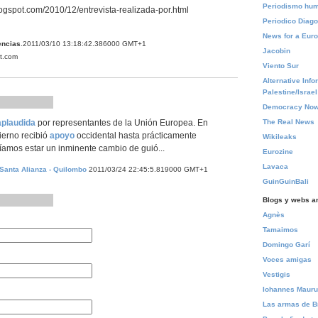
Periodismo hu
blogspot.com/2010/12/entrevista-realizada-por.html
Periodico Diago
News for a Euro
encias
.2011/03/10 13:18:42.386000 GMT+1
Jacobin
ot.com
Viento Sur
Alternative Info
Palestine/Israel
Democracy Now
The Real News
aplaudida
por representantes de la Unión Europea. En
erno recibió
apoyo
occidental hasta prácticamente
Wikileaks
íamos estar un inminente cambio de guió...
Eurozine
Lavaca
 Santa Alianza - Quilombo
2011/03/24 22:45:5.819000 GMT+1
GuinGuinBali
Blogs y webs a
Agnès
Tamaimos
Domingo Garí
Voces amigas
Vestigis
Iohannes Maur
Las armas de B