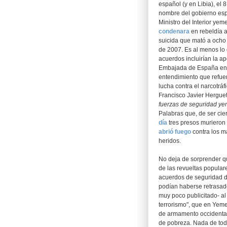
español (y en Libia), e
nombre del gobierno esp
Ministro del Interior ye
condenar
a
en rebeldía a
suicida que mató a ocho 
de 2007. Es al menos lo
acuerdos incluirían la ap
Embajada de España en l
entendimiento que refuer
lucha contra el narcotrá
Francisco Javier Herguet
fuerzas de seguridad yeme
Palabras que, de ser cie
día
tres presos murieron 
abrió fuego
contra los m
heridos.
No deja de sorprender q
de las revueltas popular
acuerdos de seguridad d
podían haberse retrasad
muy poco publicitado- al
terrorismo", que en Yeme
de armamento occidental,
de pobreza. Nada de todo