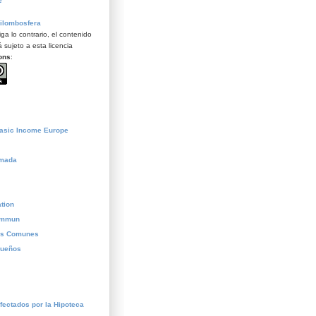
e
ilombosfera
ga lo contrario, el contenido
 sujeto a esta licencia
ons
:
Basic Income Europe
ómada
tion
commun
os Comunes
sueños
fectados por la Hipoteca