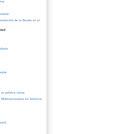
mos
stitute
Anulación de la Deuda en el
idad
lletin
esabe
la política china
 Multinacionales en América
atch