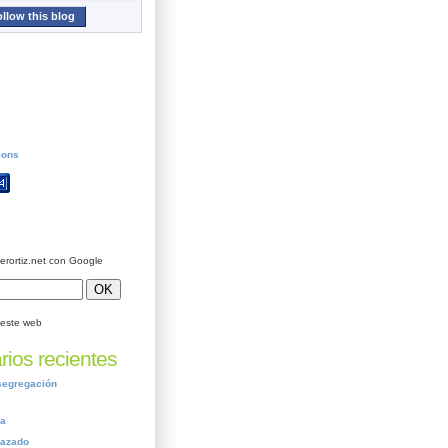
llow this blog
ions
ierortiz.net con Google
este web
ios recientes
segregación
ca
nazado