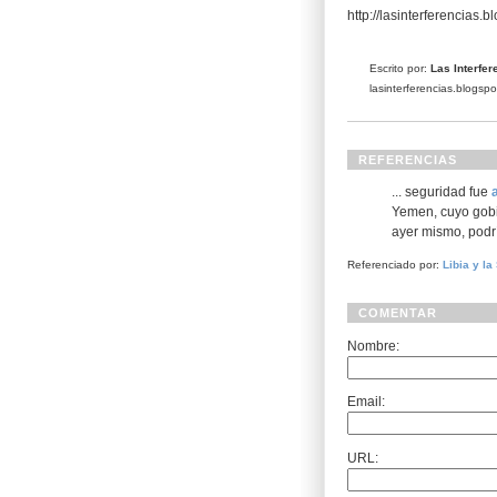
http://lasinterferencias.
Escrito por:
Las Interfer
lasinterferencias.blogsp
REFERENCIAS
... seguridad fue
Yemen, cuyo gobi
ayer mismo, podr
Referenciado por:
Libia y la
COMENTAR
Nombre:
Email:
URL: