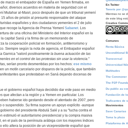
Quilombospher
l 8 de marzo el embajador de España en Yemen firmaba, en
En Twitter
añol, diversos acuerdos en materia de seguridad con el
Tweets por @qu
mení Mutahar al-Masri, poco después de que un tribunal yemení
Mientras no se di
 15 años de prisión al presunto responsable del ataque
de este blog está
turistas españoles y dos ciudadanos yemeníes el 2 de julio
Creative Comm
 que recoge la Agencia de Prensa Yemení
Sabanet
. Los
ertura de una oficina del Ministerio del Interior español en la
a capital Saná y la firma de un memorando de
Comunes
za la cooperación policial en formación, antiterrorismo y
Renta Básica
fico. Siempre según la nota de agencia, el Embajador español
Unconditional 
a Garnica "
valoró positivamente la buena actuación de las
níes en el control de las protestas sin usar la violencia.
"
Transversal
rtas, serían pronto desmentidas por los hechos:
ese mismo
Universidad N
en un motín carcelario por disparos de la policía, que también
Multitudes
anifestantes que protestaban en Saná dejando docenas de
The Commoner
The P2P Founda
Du public au 
ue el gobierno español haya decidido dar este paso en medio
es que afectan a la región y a Yemen en particular. Los
Fundación de l
eben haberse ido gestando desde el atentado de 2007, pero
Traficantes de 
o o suspendido. Su firma supone un apoyo explícito -aunque
Movimientos
 gobierno del presidente Abdulá Salé y a su "lucha contra el
Save Canarias
n estimuló el autoritarismo presidencial y la compra masiva
Toma la plaza
 en el país de la península arábiga con los mayores índices
Plataforma de A
 ello altera la posición de un vicepresidente español que