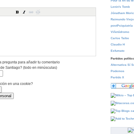
Pour la fin du 
Lenin's Tomb
Jónatham Mori
Raimundo Viejo
postPsiquiatría
Viñetódromo
Carlos Taibo
Claudio H
Esfumato
Partidos polític
a pregunta para añadir tu comentario
Alternativa Sí 
 de Santiago? (todo en minúsculas)
Podemos
Partido X
ación en una cookie?