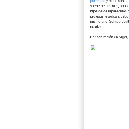
por miles
y miles son la
suerte de sus allegados.
hijos de desaparecidos d
protesta llevados a cabo 
mismo año. Solas y ocult
no olvidan.
Concentración en Argel, 