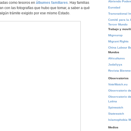
Abriendo Pode
adas como tesoros en
álbumes familiares
. Hay familias
Eurodad
n con las fotografías que hubo que tomar, a saber a qué
 algún trámite exigido por ese mismo Estado.
Transnational In
Comité para la 
Tercer Mundo
Trabajo y movil
Migreurop
Migrant Rights
China Labour Bu
Mundos
Africultures
Jadaliyya
Revista Bienm
Observatorios
VoteWatch.eu
Observatorio de 
Observatorio de
Latina
Spinwatch
Statewatch
Islamophobia W
Medios