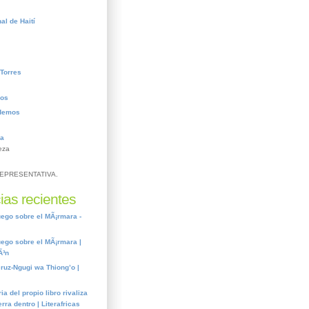
al de Haití
Torres
ros
demos
ca
eza
EPRESENTATIVA.
ias recientes
ego sobre el MÃ¡rmara -
ego sobre el MÃ¡rmara |
Ã³n
cruz-Ngugi wa Thiong’o |
ia del propio libro rivaliza
rra dentro | Literafricas