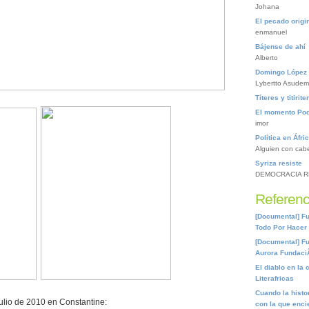
Johana
El pecado origin
enmanuel
Bájense de ahí
Alberto
Domingo López 
Lybertto Asudem
Títeres y titirite
El momento Po
imor
Política en Áfri
Alguien con cab
Syriza resiste
DEMOCRACIA R
Referenc
[Documental] Fu
Todo Por Hacer
[Documental] Fu
Aurora Fundaci
El diablo en la 
Literafricas
Cuando la histor
ulio de 2010 en Constantine:
con la que encie