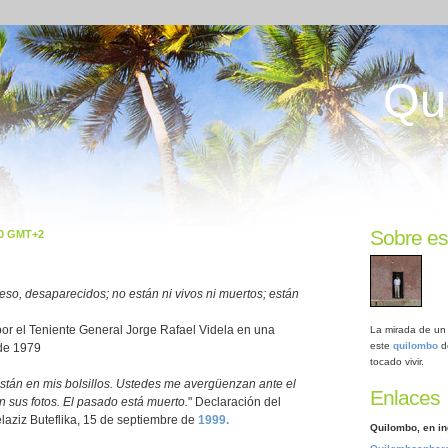
Qu
Sobre es
00 GMT+2
so, desaparecidos; no están ni vivos ni muertos; están
or el Teniente General Jorge Rafael Videla en una
La mirada de un 
este
quilombo
d
de 1979
tocado vivir.
tán en mis bolsillos. Ustedes me avergüenzan ante el
Enlaces
 sus fotos. El pasado está muerto.
" Declaración del
laziz Buteflika, 15 de septiembre de
1999.
Quilombo, en in