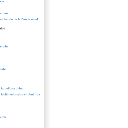
mos
stitute
Anulación de la Deuda en el
idad
lletin
esabe
la política china
 Multinacionales en América
atch