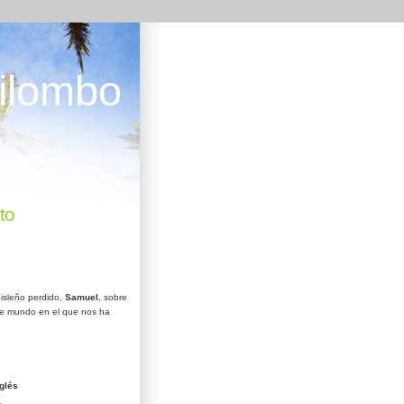
ilombo
to
isleño perdido,
Samuel
, sobre
e mundo en el que nos ha
glés