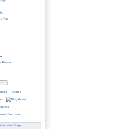
temps
che
 Viñas
os
Se Puede