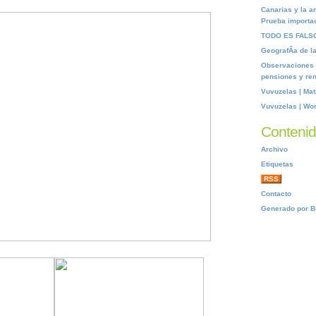
Canarias y la a
Prueba importa
TODO ES FALSO
GeografÃ­a de la
Observaciones s
pensiones y rent
Vuvuzelas | Mat
Vuvuzelas | Wo
Conteni
Archivo
Etiquetas
RSS
Contacto
Generado por B