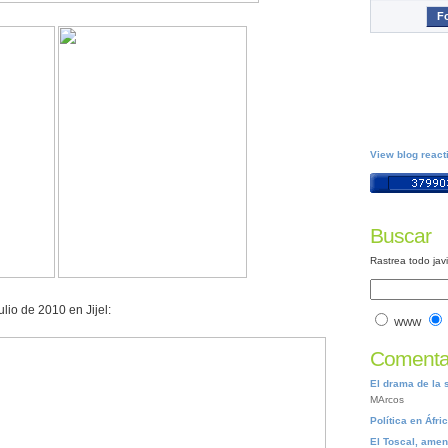
Fo
View blog react
Buscar
Rastrea todo jav
lio de 2010 en Jijel:
WWW
Comentar
El drama de la 
MArcos
Política en Áfri
El Toscal, ame