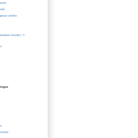
mano
nal
pean strike
rmation Center: >
!
migas
us
rixton