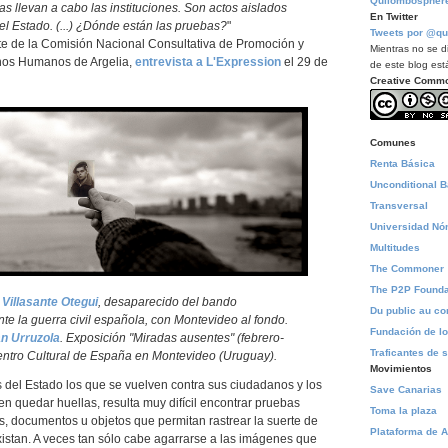
Quilombospher
s llevan a cabo las instituciones. Son actos aislados
En Twitter
l Estado. (...) ¿Dónde están las pruebas?
"
Tweets por @qu
nte de la Comisión Nacional Consultativa de Promoción y
Mientras no se di
hos Humanos de Argelia,
entrevista a L'Expression
el 29 de
de este blog está
Creative Comm
Comunes
Renta Básica
Unconditional 
Transversal
Universidad N
Multitudes
The Commoner
The P2P Founda
Villasante Otegui
, desaparecido del bando
Du public au 
te la guerra civil española, con Montevideo al fondo.
Fundación de l
n Urruzola
. Exposición "Miradas ausentes" (febrero-
Traficantes de 
Centro Cultural de España en Montevideo (Uruguay).
Movimientos
 del Estado los que se vuelven contra sus ciudadanos y los
Save Canarias
 quedar huellas, resulta muy difícil encontrar pruebas
Toma la plaza
, documentos u objetos que permitan rastrear la suerte de
Plataforma de A
istan. A veces tan sólo cabe agarrarse a las imágenes que