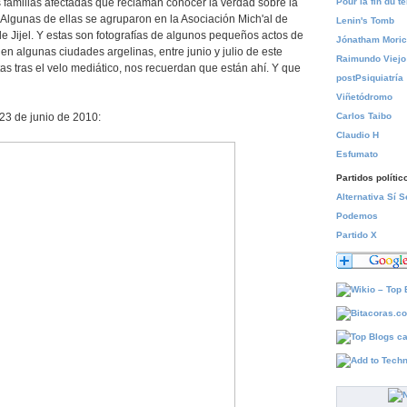
s familias afectadas que reclaman conocer la verdad sobre la
Pour la fin du 
 Algunas de ellas se agruparon en la Asociación Mich'al de
Lenin's Tomb
e Jijel. Y estas son fotografías de algunos pequeños actos de
Jónatham Mori
en algunas ciudades argelinas, entre junio y julio de este
Raimundo Viejo
as tras el velo mediático, nos recuerdan que están ahí. Y que
postPsiquiatría
Viñetódromo
23 de junio de 2010:
Carlos Taibo
Claudio H
Esfumato
Partidos polític
Alternativa Sí 
Podemos
Partido X