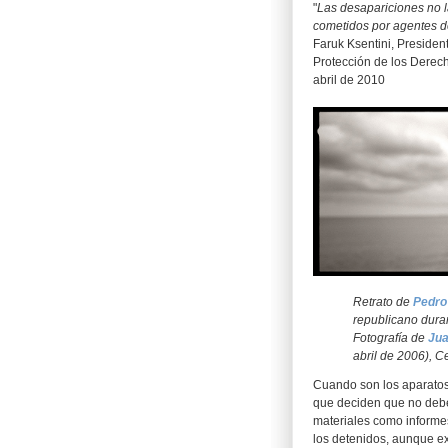
"
Las desapariciones no la
cometidos por agentes de
Faruk Ksentini, Preside
Protección de los Derec
abril de 2010
Retrato de
Pedro 
republicano duran
Fotografía de
Jua
abril de 2006), 
Cuando son los aparatos
que deciden que no deben
materiales como informes
los detenidos, aunque ex