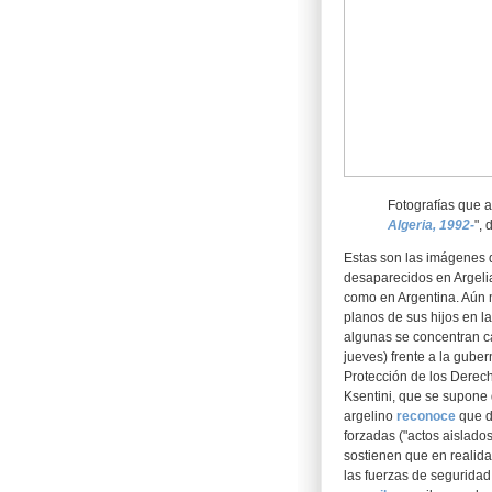
Fotografías que a
Algeria, 1992-
",
Estas son las imágenes 
desaparecidos en Argeli
como en Argentina. Aún 
planos de sus hijos en l
algunas se concentran c
jueves) frente a la gub
Protección de los Dere
Ksentini, que se supone 
argelino
reconoce
que d
forzadas ("actos aislados
sostienen que en realida
las fuerzas de seguridad