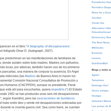
Periodismo hu
Periodico Diago
News for a Euro
Jacobin
Viento Sur
Alternative Info
Palestine/Israel
Democracy Now
The Real News
parecen en el libro "
A biography of dissapearance:
Wikileaks
 del fotógrafo Omar D. (Autograph, 2007).
Eurozine
que predominan en las manifestaciones de familiares de
Lavaca
a, donde asisten sobre todo madres. Madres con pañuelos,
GuinGuinBali
más locas, por atávicas, también hacen uso de los primeros
Blogs y webs a
as pancartas, una manera de conjurar la ausencia. En Argel
Agnès
ada miércoles (las
Madres
de Buenos Aires lo hacen los
ernamental Comisión Nacional Consultativa de Promoción y
Tamaimos
chos Humanos (CNCPPDH), aunque su presidente, Faruk
Domingo Garí
que está ahí para escucharlas, quiera
impedirlo
(
*
) El Estado
Voces amigas
esde 1992 se han producido unas seis mil desapariciones
Vestigis
", según Ksentini), pero las
asociaciones de familiares
Iohannes Maur
d hubo entre diez y veinte mil desapariciones ordenadas por
Las armas de B
 durante la cruenta guerra civil. Sea como fuere, se cuentan