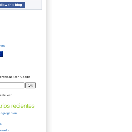
llow this blog
ions
ierortiz.net con Google
este web
ios recientes
segregación
ca
nazado