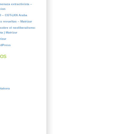
menaza extractivista –
cion
 – CGT-LKN Araba
s revueltas – Matrizur
obre el neoliberalismo:
a | Matrizur
rizur
rdPress
dos
itakora