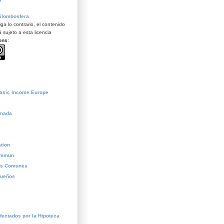
e
ilombosfera
ga lo contrario, el contenido
 sujeto a esta licencia
ons
:
Basic Income Europe
ómada
tion
commun
os Comunes
sueños
fectados por la Hipoteca