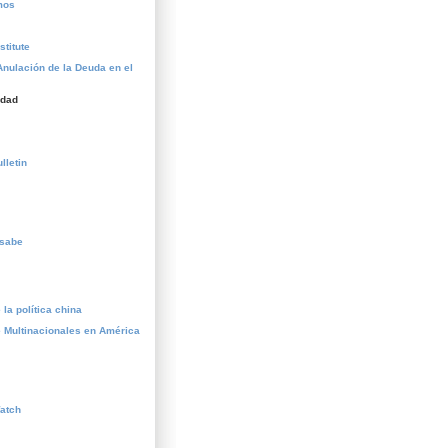
mos
stitute
Anulación de la Deuda en el
idad
lletin
esabe
la política china
 Multinacionales en América
atch