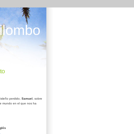
ilombo
to
isleño perdido,
Samuel
, sobre
e mundo en el que nos ha
glés