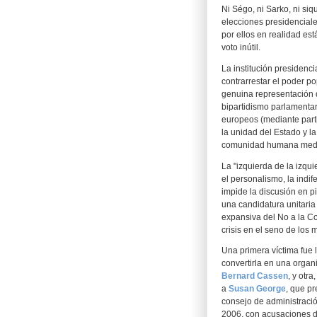
Ni Ségo, ni Sarko, ni siq
elecciones presidencial
por ellos en realidad est
voto inútil.
La institución presidenci
contrarrestar el poder p
genuina representación d
bipartidismo parlamentar
europeos (mediante partid
la unidad del Estado y l
comunidad humana media
La "izquierda de la izqu
el personalismo, la indif
impide la discusión en pi
una candidatura unitaria
expansiva del No a la Con
crisis en el seno de los 
Una primera víctima fue 
convertirla en una organi
Bernard Cassen
, y otr
a
Susan George
, que pr
consejo de administraci
2006, con acusaciones de