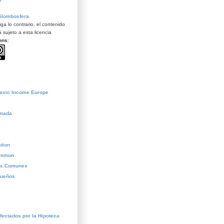
e
ilombosfera
ga lo contrario, el contenido
 sujeto a esta licencia
ons
:
Basic Income Europe
ómada
tion
commun
os Comunes
sueños
fectados por la Hipoteca