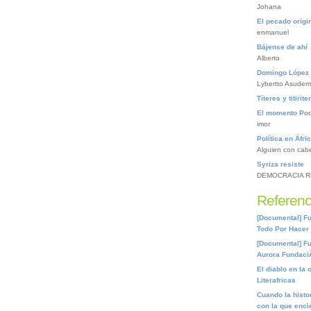
Johana
El pecado origin
enmanuel
Bájense de ahí
Alberto
Domingo López 
Lybertto Asudem
Títeres y titirite
El momento Po
imor
Política en Áfri
Alguien con cab
Syriza resiste
DEMOCRACIA R
Referenc
[Documental] Fu
Todo Por Hacer
[Documental] Fu
Aurora Fundaci
El diablo en la 
Literafricas
Cuando la histor
con la que encie