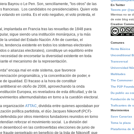
Quilombospher
uiera Bayrou o Le Pen. Son, sencillamente, "los otros" de las
En Twitter
es francesas. Los candidatos no presidenciables. Quien vota
Tweets por @qu
á votando en contra. Es el voto negativo, el voto protesta, el
Mientras no se di
de este blog está
Creative Comm
al, implantada en Francia tras las revueltas de 1848 para
opular, sigue siendo una institución monárquica, y la más
e la unidad del Estado-Nación. A fin de cuentas, el
Comunes
io, tendencia existente en todos los sistemas electorales
Renta Básica
os o alianzas electorales), constituye un equilibrio entre
Unconditional 
a necesidad de encorsetar la diversidad existente en toda
nte el mecanismo de la representación.
Transversal
Universidad N
ierda" encaja mal en este sistema, que favorece
Multitudes
erenciación programática, y la concentración de poder, e
The Commoner
e de igualdad. El fracaso a la hora de constituir
 antiliberal en otoño de 2006, aprovechando la onda
The P2P Founda
stitución Europea, es reveladora de esta dificultad, y de la
Du public au 
movimientos altermundialistas en torno a la cuestión electoral.
Fundación de l
Traficantes de 
la organización
ATTAC
, dividida entre quienes apostaban por
Movimientos
zación política partidista, el dúo Jacques Nikonoff (PCF)-
a, defendida por otros miembros fundadores reunidos en torno
Save Canarias
etendían reforzar el movimiento social. La división del
Toma la plaza
ón desembocó en las controvertidas elecciones de junio de
Plataforma de A
 fraude perpetrado en beneficio de la lista de Nikonoff, que