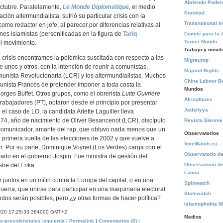
Abriendo Pode
octubre. Paralelamente,
Le Monde Diplomatique
, el medio
Eurodad
ción altermundialista, sufrió su particular crisis con la
Transnational In
omo redactor en jefe, al parecer por diferencias relativas al
nes islamistas (personificadas en la figura de
Tariq
Comité para la 
Tercer Mundo
el movimiento.
Trabajo y movil
crisis encontramos la polémica suscitada con respecto a las
Migreurop
 unos y otros, con la intención de reunir a comunistas,
Migrant Rights
omunista Revolucionaria (LCR) y los altermundialistas. Muchos
China Labour Bu
unista Francés de pretender imponer a toda costa la
Mundos
rges Buffet. Otros grupos, como el obrerista
Lutte Ouvrière
Africultures
Trabajadores (PT), optaron desde el principio por presentar
Jadaliyya
el caso de LO, la candidata Arlette Laguiller lleva
4, año de nacimiento de Oliver Besancenot (LCR), discípulo
Revista Bienm
comunicador, amante del rap, que obtuvo nada menos que un
Observatorios
a primera vuelta de las elecciones de 2002 y que vuelve a
VoteWatch.eu
ón. Por su parte, Dominique Voynet (Los Verdes) carga con el
Observatorio de 
ado en el gobierno Jospin. Fue ministra de gestión del
Observatorio de
stre del Erika.
Latina
 juntos en un mítin contra la Europa del capital, o en una
Spinwatch
guerra, que unirse para participar en una maquinaria electoral
Statewatch
ndos serán posibles, pero ¿y otras formas de hacer política?
Islamophobia W
4/20 17:25:33.384000 GMT+2
Medios
s-presidenciales
izquierda
|
Permalink
|
Comentarios (0)
|