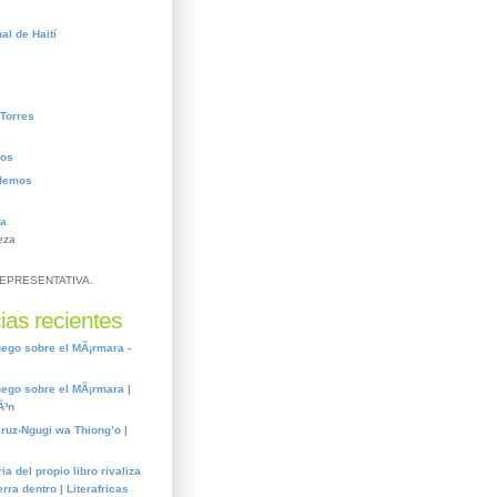
al de Haití
Torres
ros
demos
ca
eza
EPRESENTATIVA.
ias recientes
ego sobre el MÃ¡rmara -
ego sobre el MÃ¡rmara |
Ã³n
cruz-Ngugi wa Thiong’o |
ia del propio libro rivaliza
rra dentro | Literafricas