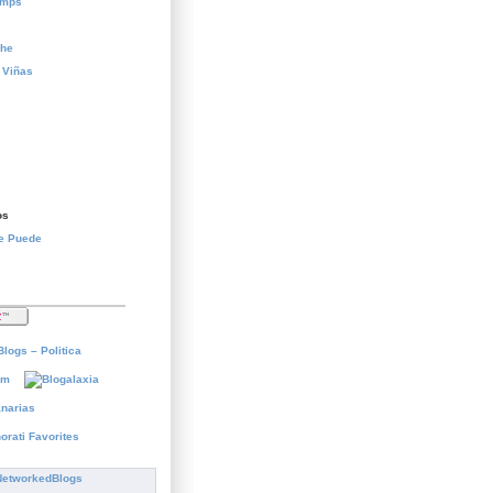
temps
che
 Viñas
os
Se Puede