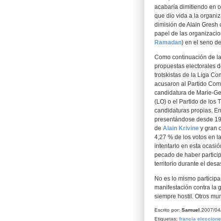
acabaría dimitiendo en 
que dio vida a la organiza
dimisión de Alain Gresh c
papel de las organizacio
Ramadan
) en el seno d
Como continuación de la 
propuestas electorales de
trotskistas de la Liga C
acusaron al Partido Com
candidatura de Marie-Geo
(LO) o el Partido de los 
candidaturas propias. En 
presentándose desde 197
de
Alain Krivine
y gran 
4,27 % de los votos en l
intentarlo en esta ocasi
pecado de haber particip
territorio durante el desa
No es lo mismo participar
manifestación contra la 
siempre hostil. Otros mu
Escrito por:
Samuel
.2007/0
Etiquetas:
francia
eleccione