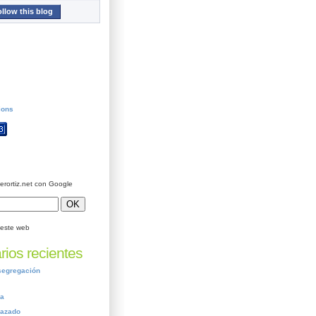
llow this blog
ions
ierortiz.net con Google
este web
ios recientes
segregación
ca
nazado