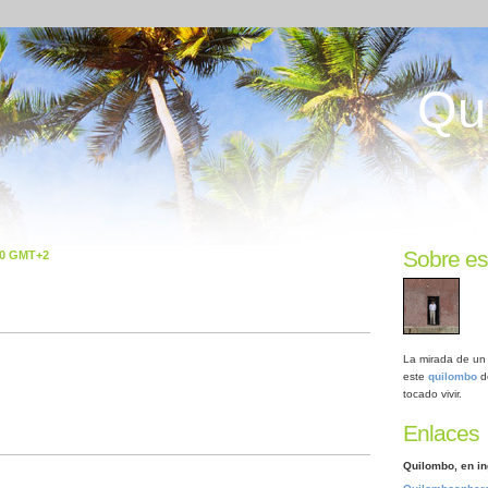
Qu
Sobre es
00 GMT+2
La mirada de un 
este
quilombo
d
tocado vivir.
Enlaces
Quilombo, en in