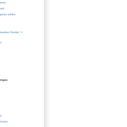
mano
nal
pean strike
rmation Center: >
!
migas
us
rixton