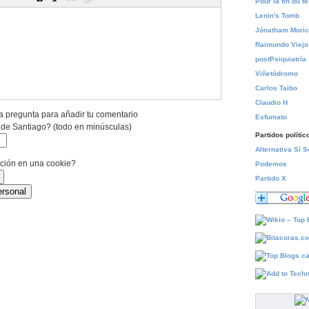
Pour la fin du 
Lenin's Tomb
Jónatham Mori
Raimundo Viejo
postPsiquiatría
Viñetódromo
Carlos Taibo
Claudio H
a pregunta para añadir tu comentario
Esfumato
 de Santiago? (todo en minúsculas)
Partidos polític
Alternativa Sí 
ación en una cookie?
Podemos
Partido X