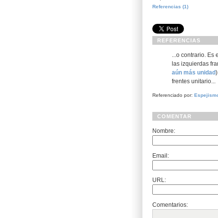
Referencias (1)
REFERENCIAS
...o contrario. Es
las izquierdas fr
aún más unidad
frentes unitario...
Referenciado por:
Espejismo
COMENTAR
Nombre:
Email:
URL:
Comentarios: