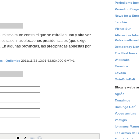
Periodismo hu
Periodico Diago
News for a Euro
Jacobin
Viento Sur
 el mismo muro contra el que se estrellan una y otra vez
Alternative Info
ancesas en las elecciones presidenciales (que exige
Palestine/Israel
). En algunas provincias, las precipitadas apuestas por
Democracy Now
The Real News
Wikileaks
s - Quilombo
2011/11/24 13:01:52.834000 GMT+1
Eurozine
Lavaca
GuinGuinBali
Blogs y webs a
Agnès
Tamaimos
Domingo Garí
Voces amigas
Vestigis
Iohannes Maur
Las armas de B