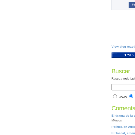
Fo
View blog react
Buscar
Rastrea todo jav
WWW
Comentar
El drama de la 
MArcos
Política en Áfri
El Toscal, ame