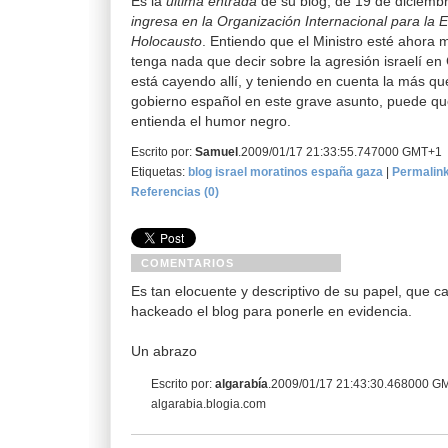
Es la
última entrada
de su blog, de 19 de diciemb
ingresa en la Organización Internacional para la 
Holocausto
. Entiendo que el Ministro esté ahora
tenga nada que decir sobre la agresión israelí en
está cayendo allí, y teniendo en cuenta la más que
gobierno español en este grave asunto, puede q
entienda el humor negro.
Escrito por:
Samuel
.2009/01/17 21:33:55.747000 GMT+1
Etiquetas:
blog
israel
moratinos
españa
gaza
|
Permalin
Referencias (0)
COMENTARIOS
Es tan elocuente y descriptivo de su papel, que c
hackeado el blog para ponerle en evidencia.
Un abrazo
Escrito por:
algarabía
.2009/01/17 21:43:30.468000 G
algarabia.blogia.com