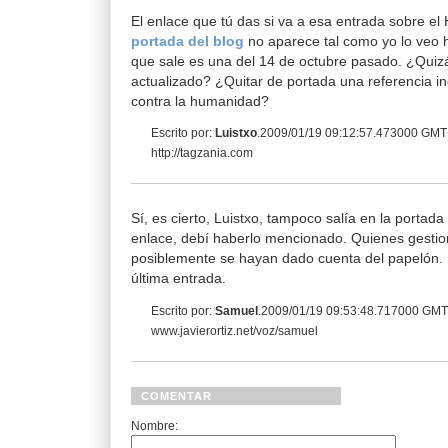
El enlace que tú das si va a esa entrada sobre el
portada del blog
no aparece tal como yo lo veo h
que sale es una del 14 de octubre pasado. ¿Quizá
actualizado? ¿Quitar de portada una referencia 
contra la humanidad?
Escrito por:
Luistxo
.2009/01/19 09:12:57.473000 GM
http://tagzania.com
Sí, es cierto, Luistxo, tampoco salía en la portada
enlace, debí haberlo mencionado. Quienes gestio
posiblemente se hayan dado cuenta del papelón. 
última entrada.
Escrito por:
Samuel
.2009/01/19 09:53:48.717000 GM
www.javierortiz.net/voz/samuel
COMENTAR
Nombre: