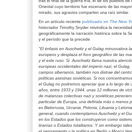
tras el final de la guerra fría, el de los pueblos de
Oriental cuyo territorio fue escenario de las mayo
mirado, sus agravios comparten una raíz similar.
En un artículo reciente
publicado en
The New Yo
historiador Timothy Snyder reivindica la necesidad
geográficamente la narración histórica sobre la 
y el período que la precede.
"
El énfasis en Auschwitz y el Gulag minusvalora la
europeos y desplaza el foco geográfico de las m
y el este ruso. Si Auschwitz llama nuestra atenció
europeas occidentales del imperio nazi, el Gulag,
campos siberianos, también nos distrae del centro
políticas asesinas soviéticas. Si nos concentramo
el Gulag no podremos apreciar que a lo largo de
años, entre 1933 y 1944, unas 12 millones de víct
de matanzas colectivas nazi y soviéticas perecier
particular de Europa, una definida más o menos p
es Bielorrusia, Ucrania, Polonia, Lituania y Leto
general, cuando contemplamos Auschwitz y el Gu
en los Estados que los construyeron como siste
tiranías o Estados totalitarios. Y sin embargo tal
el pensamiento y la política en Berlín y Moscú tie