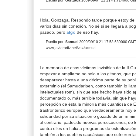
Escrito por:
Gonzaga
.2009/09/07 22:21:41.724000 G
Hola, Gonzaga. Respondo tarde porque estoy de
varios días sin conexión. No sé si se llegará a p
pasado, pero
algo
de eso hay.
Escrito por:
Samuel
.2009/09/10 21:17:58.539000 GM
www.javierortiz.net/voz/samuel
La memoria de esas víctimas invisibles de la II G
empezar a ampliarse no solo a los gitanos, que po
desaparecer hasta a una décima parte de su pob
exterminio (el Samudaripen, como también lo lla
intelectuales rom), sin que ese hecho haya sido a
documentado o, más terrible todavía, sin que hay
percepción de ésta la minoría más cuantiosa de E
trasfronterizo europeo que verdaderamente hoy ex
solidaridad por su situación o gozado de un míni
al contrario, padecido nuevas persecuciones, de 
contra ellos en Italia a programas de esterilizació
también a los pueblos caucásicos que sufrieron la 