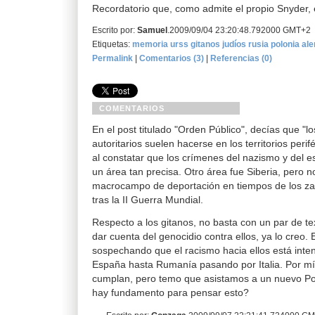
Recordatorio que, como admite el propio Snyder, 
Escrito por:
Samuel
.2009/09/04 23:20:48.792000 GMT+2
Etiquetas:
memoria
urss
gitanos
judíos
rusia
polonia
al
Permalink
|
Comentarios (3)
|
Referencias (0)
COMENTARIOS
En el post titulado "Orden Público", decías que "l
autoritarios suelen hacerse en los territorios peri
al constatar que los crímenes del nazismo y del e
un área tan precisa. Otro área fue Siberia, pero n
macrocampo de deportación en tiempos de los zar
tras la II Guerra Mundial.
Respecto a los gitanos, no basta con un par de te
dar cuenta del genocidio contra ellos, ya lo creo.
sospechando que el racismo hacia ellos está inte
España hasta Rumanía pasando por Italia. Por m
cumplan, pero temo que asistamos a un nuevo P
hay fundamento para pensar esto?