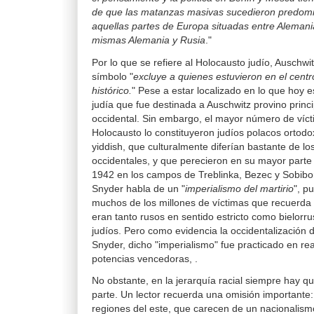
de que las matanzas masivas sucedieron predom
aquellas partes de Europa situadas entre Alemania
mismas Alemania y Rusia
."
Por lo que se refiere al Holocausto judío, Auschw
símbolo "
excluye a quienes estuvieron en el centr
histórico.
" Pese a estar localizado en lo que hoy e
judía que fue destinada a Auschwitz provino prin
occidental. Sin embargo, el mayor número de víct
Holocausto lo constituyeron judíos polacos ortod
yiddish, que culturalmente diferían bastante de l
occidentales, y que perecieron en su mayor parte 
1942 en los campos de Treblinka, Bezec y Sobibor.
Snyder habla de un "
imperialismo del martirio
", p
muchos de los millones de víctimas que recuerda 
eran tanto rusos en sentido estricto como bielorr
judíos. Pero como evidencia la occidentalización 
Snyder, dicho "imperialismo" fue practicado en rea
potencias vencedoras, .
No obstante, en la jerarquía racial siempre hay qu
parte. Un lector recuerda una omisión importante: 
regiones del este, que carecen de un nacionalism