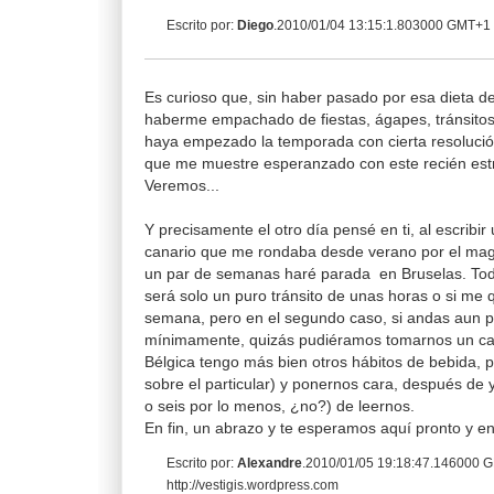
Escrito por:
Diego
.2010/01/04 13:15:1.803000 GMT+1
Es curioso que, sin haber pasado por esa dieta d
haberme empachado de fiestas, ágapes, tránsitos 
haya empezado la temporada con cierta resolución
que me muestre esperanzado con este recién es
Veremos...
Y precisamente el otro día pensé en ti, al escribir
canario que me rondaba desde verano por el magí
un par de semanas haré parada en Bruselas. Toda
será solo un puro tránsito de unas horas o si me q
semana, pero en el segundo caso, si andas aun por
mínimamente, quizás pudiéramos tomarnos un caf
Bélgica tengo más bien otros hábitos de bebida, 
sobre el particular) y ponernos cara, después de y
o seis por lo menos, ¿no?) de leernos.
En fin, un abrazo y te esperamos aquí pronto y en
Escrito por:
Alexandre
.2010/01/05 19:18:47.146000 
http://vestigis.wordpress.com