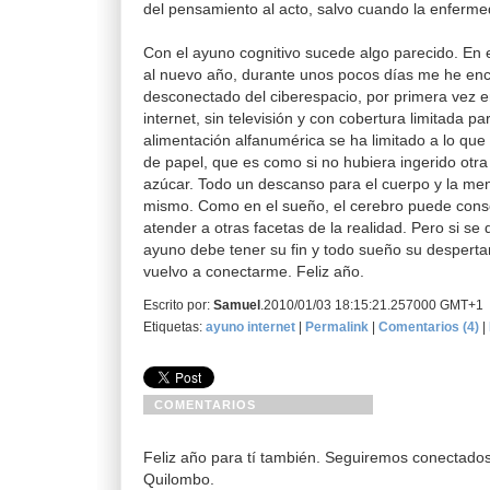
del pensamiento al acto, salvo cuando la enferme
Con el ayuno cognitivo sucede algo parecido. En e
al nuevo año, durante unos pocos días me he enc
desconectado del ciberespacio, por primera vez 
internet, sin televisión y con cobertura limitada pa
alimentación alfanumérica se ha limitado a lo que 
de papel, que es como si no hubiera ingerido otr
azúcar. Todo un descanso para el cuerpo y la men
mismo. Como en el sueño, el cerebro puede conso
atender a otras facetas de la realidad. Pero si se 
ayuno debe tener su fin y todo sueño su desperta
vuelvo a conectarme. Feliz año.
Escrito por:
Samuel
.2010/01/03 18:15:21.257000 GMT+1
Etiquetas:
ayuno
internet
|
Permalink
|
Comentarios (4)
|
COMENTARIOS
Feliz año para tí también. Seguiremos conectado
Quilombo.