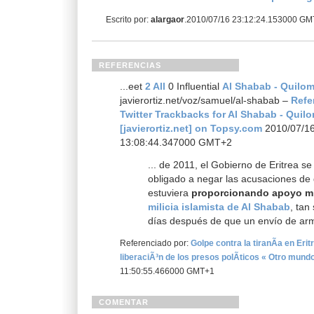
Escrito por:
alargaor
.2010/07/16 23:12:24.153000 G
REFERENCIAS
...eet
2 All
0 Influential
Al Shabab - Quilo
javierortiz.net/voz/samuel/al-shabab –
Refe
Twitter Trackbacks for Al Shabab - Quil
[javierortiz.net] on Topsy.com
2010/07/1
13:08:44.347000 GMT+2
... de 2011, el Gobierno de Eritrea se
obligado a negar las acusaciones de
estuviera
proporcionando apoyo mil
milicia islamista de Al Shabab
, tan
días después de que un envío de arm
Referenciado por:
Golpe contra la tiranÃ­a en Erit
liberaciÃ³n de los presos polÃ­ticos « Otro mund
11:50:55.466000 GMT+1
COMENTAR