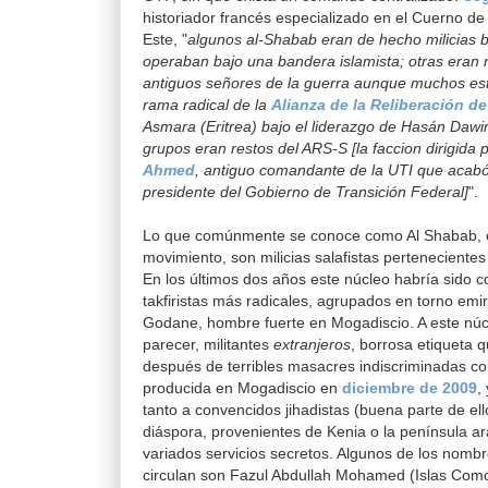
historiador francés especializado en el Cuerno de Á
Este, "
algunos al-Shabab eran de hecho milicias 
operaban bajo una bandera islamista; otras eran r
antiguos señores de la guerra aunque muchos est
rama radical de la
Alianza de la Reliberación d
Asmara (Eritrea) bajo el liderazgo de Hasán Dawi
grupos eran restos del ARS-S [la faccion dirigida
Ahmed
, antiguo comandante de la UTI que acab
presidente del Gobierno de Transición Federal]
".
Lo que comúnmente se conoce como Al Shabab, e
movimiento, son milicias salafistas pertenecientes
En los últimos dos años este núcleo habría sido c
takfiristas más radicales, agrupados en torno e
Godane, hombre fuerte en Mogadiscio. A este núcl
parecer, militantes
extranjeros
, borrosa etiqueta 
después de terribles masacres indiscriminadas c
producida en Mogadiscio en
diciembre de 2009
,
tanto a convencidos jihadistas (buena parte de ell
diáspora, provenientes de Kenia o la península a
variados servicios secretos. Algunos de los nomb
circulan son Fazul Abdullah Mohamed (Islas Como