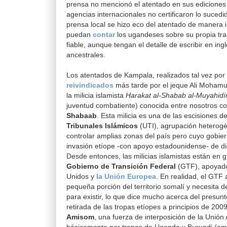
prensa no mencionó el atentado en sus ediciones 
agencias internacionales no certificaron lo sucedi
prensa local se hizo eco del atentado de manera 
puedan
contar
los ugandeses sobre su propia tra
fiable, aunque tengan el detalle de escribir en in
ancestrales.
Los atentados de Kampala, realizados tal vez por 
reivindicados
más tarde por el jeque
Ali Moham
la milicia islamista
Harakat al-Shabab al-Muyahidí
juventud combatiente) conocida entre nosotros 
Shabaab
. Esta milicia es una de las escisiones d
Tribunales Islámicos
(UTI), agrupación heterogé
controlar amplias zonas del país pero cuyo gobiern
invasión etíope -con apoyo estadounidense- de d
Desde entonces, las milicias islamistas están en 
Gobierno de Transición Federal
(GTF), apoyado
Unidos y
la Unión Europea
. En realidad, el GTF
pequeña porción del territorio somalí y necesita d
para existir, lo que dice mucho acerca del presunt
retirada de las tropas etíopes a principios de 2009
Amisom
, una fuerza de interposición de la Unió