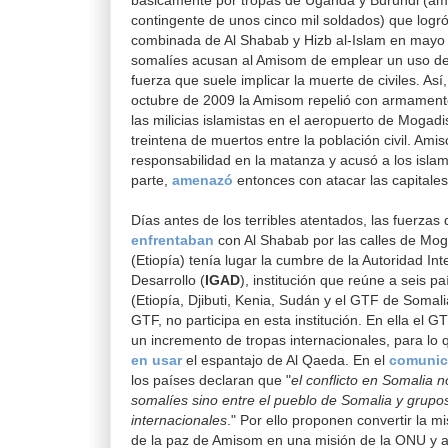
básicamente por tropas de Uganda y Burundi (am
contingente de unos cinco mil soldados) que logró
combinada de Al Shabab y Hizb al-Islam en may
somalíes acusan al Amisom de emplear un uso de
fuerza que suele implicar la muerte de civiles. Así
octubre de 2009 la Amisom repelió con armamen
las milicias islamistas en el aeropuerto de Mogad
treintena de muertos entre la población civil. Am
responsabilidad en la matanza y acusó a los islam
parte,
amenazó
entonces con atacar las capitale
Días antes de los terribles atentados, las fuerzas
enfrentaban
con Al Shabab por las calles de Mog
(Etiopía) tenía lugar la cumbre de la Autoridad Int
Desarrollo (
IGAD
), institución que reúne a seis pa
(Etiopía, Djibuti, Kenia, Sudán y el GTF de Somali
GTF, no participa en esta institución. En ella el 
un incremento de tropas internacionales, para lo
en usar
el espantajo de Al Qaeda. En el
comunic
los países declaran que "
el conflicto en Somalia n
somalíes sino entre el pueblo de Somalia y grupos
internacionales
." Por ello proponen convertir la 
de la paz de Amisom en una misión de la ONU y 