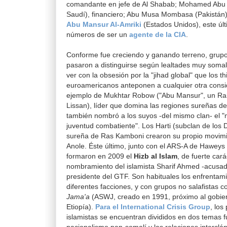
comandante en jefe de Al Shabab; Mohamed Abu F
Saudí), financiero; Abu Musa Mombasa (Pakistán)
Abu Mansur Al-Amriki
(Estados Unidos), este ú
números de ser un
agente de la CIA
.
Conforme fue creciendo y ganando terreno, grupo
pasaron a distinguirse según lealtades muy soma
ver con la obsesión por la "jihad global" que los th
euroamericanos anteponen a cualquier otra conside
ejemplo de Mukhtar Robow ("Abu Mansur", un Ra
Lissan), líder que domina las regiones sureñas d
también nombró a los suyos -del mismo clan- el "
juventud combatiente". Los Harti (subclan de los 
sureña de Ras Kamboni crearon su propio movimi
Anole. Éste último, junto con el ARS-A de Haweys 
formaron en 2009 el
Hizb al Islam
, de fuerte cará
nombramiento del islamista Sharif Ahmed -acusad
presidente del GTF. Son habituales los enfrentami
diferentes facciones, y con grupos no salafistas
Jama'a
(ASWJ, creado en 1991, próximo al gobie
Etiopía).
Para el International Crisis Group
, los
islamistas se encuentran divididos en dos temas 