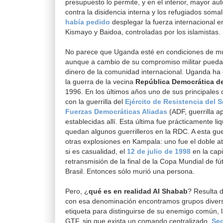
presupuesto lo permite, y en el interior, mayor aut
contra la disidencia interna y los refugiados soma
había pedido
desplegar la fuerza internacional e
Kismayo y Baidoa, controladas por los islamistas.
No parece que Uganda esté en condiciones de mult
aunque a cambio de su compromiso militar pueda 
dinero de la comunidad internacional. Uganda ha 
la guerra de la vecina
República Democrática d
1996. En los últimos años uno de sus principales 
con la guerrilla del
Ejército de Resistencia del 
Fuerzas Democráticas Aliadas
(ADF, guerrilla 
establecidas allí. Esta última fue prácticamente l
quedan algunos guerrilleros en la RDC. A esta guer
otras explosiones en Kampala: uno fue el doble a
si es casualidad, el
12 de julio de 1998
en la cap
retransmisión de la final de la Copa Mundial de fú
Brasil. Entonces sólo murió una persona.
Pero, ¿
qué es en realidad Al Shabab
? Resulta di
con esa denominación encontramos grupos divers
etiqueta para distinguirse de su enemigo común, l
GTF, sin que exista un comando centralizado.
Seg