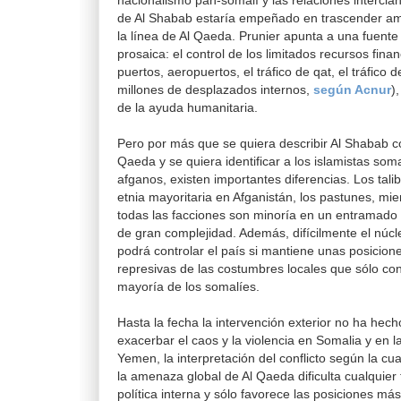
nacionalismo pan-somalí y las relaciones interclán
de Al Shabab estaría empeñado en trascender amb
la línea de Al Qaeda. Prunier apunta a una fuente
prosaica: el control de los limitados recursos fina
puertos, aeropuertos, el tráfico de qat, el tráfico 
millones de desplazados internos,
según Acnur
)
de la ayuda humanitaria.
Pero por más que se quiera describir Al Shabab c
Qaeda y se quiera identificar a los islamistas soma
afganos, existen importantes diferencias. Los tali
etnia mayoritaria en Afganistán, los pastunes, mi
todas las facciones son minoría en un entramado
de gran complejidad. Además, difícilmente el núc
podrá controlar el país si mantiene unas posicion
represivas de las costumbres locales que sólo co
mayoría de los somalíes.
Hasta la fecha la intervención exterior no ha hec
exacerbar el caos y la violencia en Somalia y en 
Yemen, la interpretación del conflicto según la cu
la amenaza global de Al Qaeda dificulta cualquier
política interna y sólo favorece las posiciones má