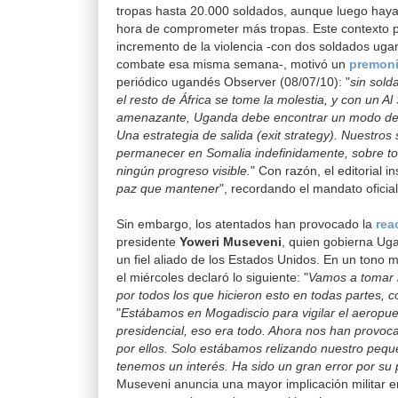
tropas hasta 20.000 soldados, aunque luego haya f
hora de comprometer más tropas. Este contexto pol
incremento de la violencia -con dos soldados ug
combate esa misma semana-, motivó un
premoni
periódico ugandés Observer (08/07/10): "
sin sold
el resto de África se tome la molestia, y con un 
amenazante, Uganda debe encontrar un modo de s
Una estrategia de salida (exit strategy). Nuestro
permanecer en Somalia indefinidamente, sobre t
ningún progreso visible.
" Con razón, el editorial in
paz que mantener
", recordando el mandato oficia
Sin embargo, los atentados han provocado la
rea
presidente
Yoweri Museveni
, quien gobierna Ug
un fiel aliado de los Estados Unidos. En un tono 
el miércoles declaró lo siguiente: "
Vamos a tomar l
por todos los que hicieron esto en todas partes,
"
Estábamos en Mogadiscio para vigilar el aeropuer
presidencial, eso era todo. Ahora nos han provo
por ellos. Solo estábamos relizando nuestro peq
tenemos un interés. Ha sido un gran error por su 
Museveni anuncia una mayor implicación militar en