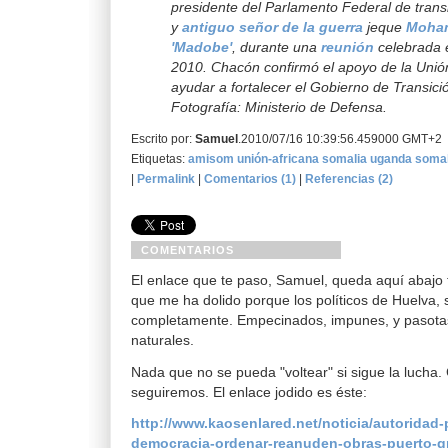
presidente del Parlamento Federal de trans
y
antiguo señor de la guerra
jeque
Moham
'Madobe'
, durante una
reunión
celebrada 
2010. Chacón confirmó el apoyo de la Uni
ayudar a fortalecer el Gobierno de Transici
Fotografía: Ministerio de Defensa.
Escrito por:
Samuel
.2010/07/16 10:39:56.459000 GMT+2
Etiquetas:
amisom
unión-africana
somalia
uganda
somal
|
Permalink
|
Comentarios (1)
|
Referencias (2)
COMENTARIOS
El enlace que te paso, Samuel, queda aquí abajo 
que me ha dolido porque los políticos de Huelva, 
completamente. Empecinados, impunes, y pasotas 
naturales.
Nada que no se pueda "voltear" si sigue la lucha.
seguiremos. El enlace jodido es éste:
http://www.kaosenlared.net/noticia/autoridad-p
democracia-ordenar-reanuden-obras-puerto-g