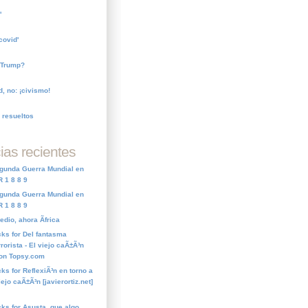
'
covid'
 Trump?
, no: ¡civismo!
 resueltos
ias recientes
Segunda Guerra Mundial en
 1 8 8 9
Segunda Guerra Mundial en
 1 8 8 9
dio, ahora Ãfrica
cks for Del fantasma
rorista - El viejo caÃ±Ã³n
] on Topsy.com
ks for ReflexiÃ³n en torno a
iejo caÃ±Ã³n [javierortiz.net]
cks for Asusta, que algo