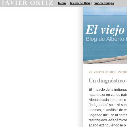
Inicio
|
Textos de Ortiz
|
Voces amigas
El viej
Blog de Alberto P
2012/03/30 08:10:16.2280
Un diagnóstico 
El impacto de la indignac
naturaleza en varios paí
Atenas hasta Londres, o 
"indignados" se alzó so
idiomas, el análisis de 
llegando incluso al cora
restringidos -académicos
acabó extinguiéndose o s