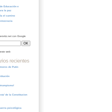
 de Educación e
ara la paz
la el camino
Democracia
ierortiz.net con Google
este web
ios recientes
emores de Putin
titución
otrumpismo!
ista' de la Constitucion
guerra psicológica