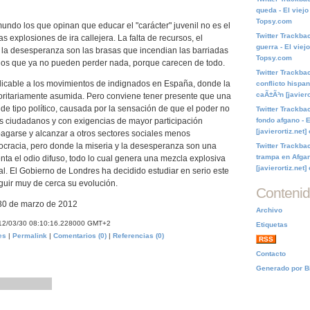
queda - El viejo
Topsy.com
ndo los que opinan que educar el "carácter" juvenil no es el
Twitter Trackbac
as explosiones de ira callejera. La falta de recursos, el
guerra - El viej
 la desesperanza son las brasas que incendian las barriadas
Topsy.com
los que ya no pueden perder nada, porque carecen de todo.
Twitter Trackbac
plicable a los movimientos de indignados en España, donde la
conflicto hispan
caÃ±Ã³n [javier
oritariamente asumida. Pero conviene tener presente que una
 de tipo político, causada por la sensación de que el poder no
Twitter Trackbac
s ciudadanos y con exigencias de mayor participación
fondo afgano - 
[javierortiz.net
agarse y alcanzar a otros sectores sociales menos
cracia, pero donde la miseria y la desesperanza son una
Twitter Trackba
trampa en Afgan
enta el odio difuso, todo lo cual genera una mezcla explosiva
[javierortiz.net
ial. El Gobierno de Londres ha decidido estudiar en serio este
guir muy de cerca su evolución.
Conteni
0 de marzo de 2012
Archivo
12/03/30 08:10:16.228000 GMT+2
Etiquetas
es
|
Permalink
|
Comentarios (0)
|
Referencias (0)
RSS
Contacto
Generado por B