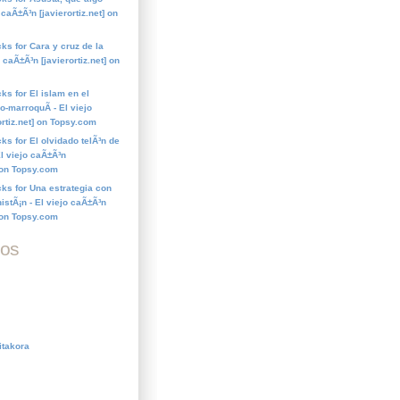
 caÃ±Ã³n [javierortiz.net] on
ks for Cara y cruz de la
o caÃ±Ã³n [javierortiz.net] on
ks for El islam en el
o-marroquÃ­ - El viejo
ortiz.net] on Topsy.com
ks for El olvidado telÃ³n de
El viejo caÃ±Ã³n
] on Topsy.com
cks for Una estrategia con
istÃ¡n - El viejo caÃ±Ã³n
] on Topsy.com
dos
itakora