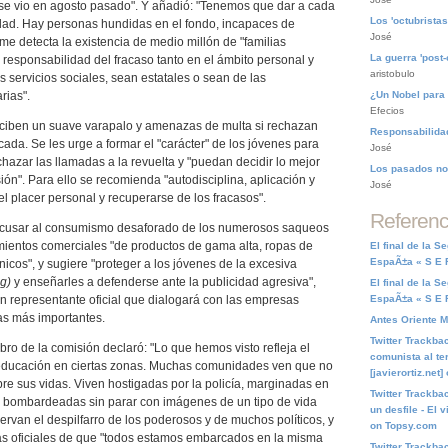
se vio en agosto pasado". Y añadió: "Tenemos que dar a cada
Los 'octubristas
edad. Hay personas hundidas en el fondo, incapaces de
José
rme detecta la existencia de medio millón de "familias
La guerra 'post-
a responsabilidad del fracaso tanto en el ámbito personal y
aristobulo
os servicios sociales, sean estatales o sean de las
¿Un Nobel para
rias".
Efecios
eciben un suave varapalo y amenazas de multa si rechazan
Responsabilidad
cada. Se les urge a formar el "carácter" de los jóvenes para
José
azar las llamadas a la revuelta y "puedan decidir lo mejor
Los pasados no
ón". Para ello se recomienda "autodisciplina, aplicación y
José
el placer personal y recuperarse de los fracasos".
Referenc
 acusar al consumismo desaforado de los numerosos saqueos
mientos comerciales "de productos de gama alta, ropas de
El final de la 
EspaÃ±a « S E R
icos", y sugiere "proteger a los jóvenes de la excesiva
ng)
y enseñarles a defenderse ante la publicidad agresiva",
El final de la 
n representante oficial que dialogará con las empresas
EspaÃ±a « S E R
as más importantes.
Antes Oriente Me
Twitter Trackba
o de la comisión declaró: "Lo que hemos visto refleja el
comunista al ter
 educación en ciertas zonas. Muchas comunidades ven que no
[javierortiz.net
bre sus vidas. Viven hostigadas por la policía, marginadas en
Twitter Trackbac
y bombardeadas sin parar con imágenes de un tipo de vida
un desfile - El v
rvan el despilfarro de los poderosos y de muchos políticos, y
on Topsy.com
as oficiales de que "todos estamos embarcados en la misma
Twitter Trackba