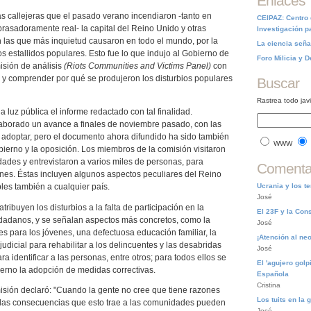
Enlaces
tas callejeras que el pasado verano incendiaron -tanto en
CEIPAZ: Centro
rasadoramente real- la capital del Reino Unido y otras
Investigación p
n las que más inquietud causaron en todo el mundo, por la
La ciencia seña
os estallidos populares. Esto fue lo que indujo al Gobierno de
Foro Milicia y 
sión de análisis
(Riots Communities and Victims Panel)
con
r y comprender por qué se produjeron los disturbios populares
Buscar
Rastrea todo jav
a luz pública el informe redactado con tal finalidad.
aborado un avance a finales de noviembre pasado, con las
adoptar, pero el documento ahora difundido ha sido también
WWW
erno y la oposición. Los miembros de la comisión visitaron
ades y entrevistaron a varios miles de personas, para
Comentar
nes. Éstas incluyen algunos aspectos peculiares del Reino
Ucrania y los t
bles también a cualquier país.
José
ribuyen los disturbios a la falta de participación en la
El 23F y la Cons
adanos, y se señalan aspectos más concretos, como la
José
s para los jóvenes, una defectuosa educación familiar, la
¡Atención al ne
udicial para rehabilitar a los delincuentes y las desabridas
José
ra identificar a las personas, entre otros; para todos ellos se
El 'agujero golp
rno la adopción de medidas correctivas.
Española
Cristina
isión declaró: "Cuando la gente no cree que tiene razones
Los tuits en la 
, las consecuencias que esto trae a las comunidades pueden
José