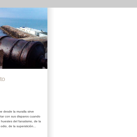
to
ue desde la muralla sirve
rtar con sus disparos cuando
 huestes del fanatismo, de la
 odio, de la superstición...