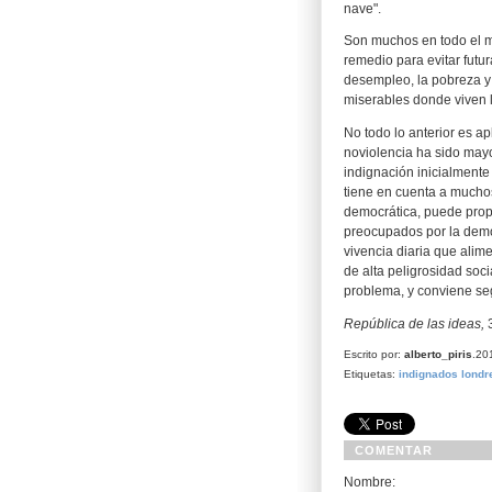
nave".
Son muchos en todo el mu
remedio para evitar futur
desempleo, la pobreza y
miserables donde viven 
No todo lo anterior es a
noviolencia ha sido may
indignación inicialmente
tiene en cuenta a mucho
democrática, puede prop
preocupados por la demo
vivencia diaria que alim
de alta peligrosidad soc
problema, y conviene se
República de las ideas,
3
Escrito por:
alberto_piris
.20
Etiquetas:
indignados
londr
COMENTAR
Nombre: