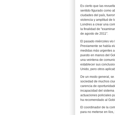
Es cierto que las revuel
sentido figurado como ab
ciudades del país, fuero
violencia y amplitud de l
Londres a crear una comi
la finalidad de "examina
de agosto de 2011".
El pasado miércoles vio l
Previamente se había el
medidas más urgentes a 
puesto en manos del Gobi
una veintena de comunid
establecer sus conclusio
Unido, pero otros aplica
De un modo general, se at
sociedad de muchos ciud
carencia de oportunidade
incapacidad del sistema j
actuaciones policiales pa
ha recomendado al Gobie
El coordinador de la com
para no meterse en líos