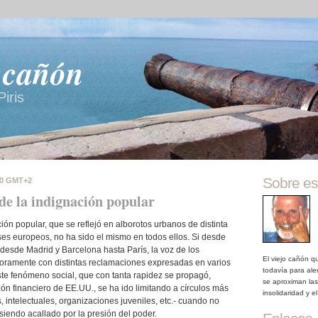
o cañón
iris
Sobre es
00 GMT+2
de la indignación popular
ión popular, que se reflejó en alborotos urbanos de distinta
ses europeos, no ha sido el mismo en todos ellos. Si desde
desde Madrid y Barcelona hasta París, la voz de los
El viejo cañón q
noramente con distintas reclamaciones expresadas en varios
todavía para ale
este fenómeno social, que con tanta rapidez se propagó,
se aproximan las
zón financiero de EE.UU., se ha ido limitando a círculos más
insolidaridad y el
, intelectuales, organizaciones juveniles, etc.- cuando no
iendo acallado por la presión del poder.