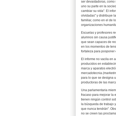
ser devastadoras, como 
uno su parte en la soci
cambiar su vida". El info
olvidadas" y distribuye l
familiar, como en el de l
organizaciones humanita
Escuelas y profesores r
alumnos sin causa justifi
que sean capaces de rech
en los momentos de tensi
fortaleza para posponer 
El informe no vacila en
producidos en estableci
marca y aparatos electrón
mercadotecnia
(marketi
para lo que se designa u
productoras de las marc
Una parlamentaria miembr
fracaso para mejorar la
tienen ningún control so
la búsqueda de trabajo 
que nunca tendrán". Obse
no se creen las proclam