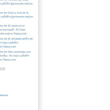
 caÃ±Ã³n [javierortiz.net] on
ks for Cara y cruz de la
o caÃ±Ã³n [javierortiz.net] on
ks for El islam en el
o-marroquÃ­ - El viejo
ortiz.net] on Topsy.com
ks for El olvidado telÃ³n de
El viejo caÃ±Ã³n
] on Topsy.com
cks for Una estrategia con
istÃ¡n - El viejo caÃ±Ã³n
] on Topsy.com
dos
itakora