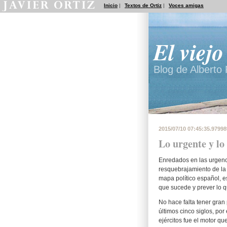
Inicio
|
Textos de Ortiz
|
Voces amigas
El viej
Blog de Alberto P
2015/07/10 07:45:35.9799
Lo urgente y lo
Enredados en las urgenci
resquebrajamiento de la
mapa político español, es
que sucede y prever lo 
No hace falta tener gran
últimos cinco siglos, por
ejércitos fue el motor q