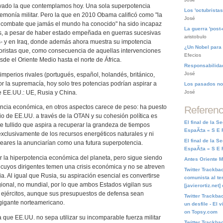
ivado la que contemplamos hoy. Una sola superpotencia
Los 'octubristas
egemonía militar. Pero la que en 2010 Obama calificó como "la
José
 combate que jamás el mundo ha conocido" ha sido incapaz
La guerra 'post-
os, a pesar de haber estado empeñada en guerras sucesivas
aristobulo
s- y en Iraq, donde además ahora muestra su impotencia
¿Un Nobel para
roristas que, como consecuencia de aquellas intervenciones
Efecios
sde el Oriente Medio hasta el norte de África.
Responsabilidad
José
imperios rivales (portugués, español, holandés, británico,
or la supremacía, hoy solo tres potencias podrían aspirar a
Los pasados no
 EE.UU.: UE, Rusia y China.
José
encia económica, en otros aspectos carece de peso: ha puesto
Referenc
icio de EE.UU. a través de la OTAN y su cohesión política es
El final de la 
te tullido que aspira a recuperar la grandeza de tiempos
EspaÃ±a « S E R
clusivamente de los recursos energéticos naturales y ni
El final de la 
leares la anunciarían como una futura superpotencia.
EspaÃ±a « S E R
 la hiperpotencia económica del planeta, pero sigue siendo
Antes Oriente Me
cuyos dirigentes temen una crisis económica y no se atreven
Twitter Trackba
. Al igual que Rusia, su aspiración esencial es convertirse
comunista al ter
ional, no mundial, por lo que ambos Estados vigilan sus
[javierortiz.net
os ejércitos, aunque sus presupuestos de defensa sean
Twitter Trackbac
 gigante norteamericano.
un desfile - El v
on Topsy.com
 que EE.UU. no sepa utilizar su incomparable fuerza militar
Twitter Trackba