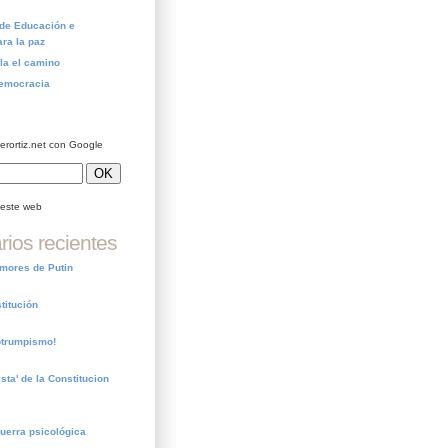
 de Educación e
ara la paz
la el camino
Democracia
ierortiz.net con Google
este web
ios recientes
emores de Putin
titución
otrumpismo!
ista' de la Constitucion
guerra psicológica