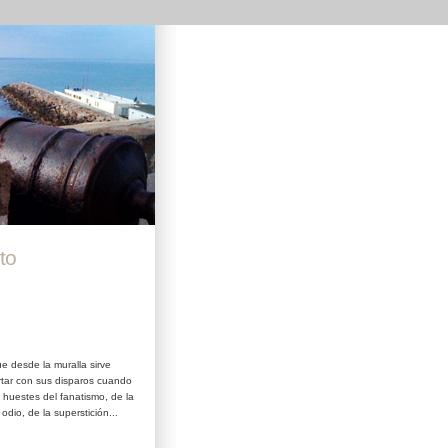
to
ue desde la muralla sirve
rtar con sus disparos cuando
 huestes del fanatismo, de la
 odio, de la superstición...