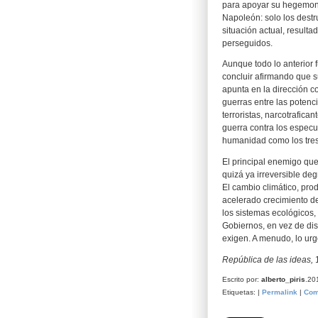
para apoyar su hegemonía
Napoleón: solo los destruy
situación actual, resulta
perseguidos.
Aunque todo lo anterior 
concluir afirmando que s
apunta en la dirección c
guerras entre las potenc
terroristas, narcotrafica
guerra contra los especu
humanidad como los tres
El principal enemigo qu
quizá ya irreversible de
El cambio climático, prod
acelerado crecimiento de
los sistemas ecológicos, 
Gobiernos, en vez de dis
exigen. A menudo, lo urge
República de las ideas,
Escrito por:
alberto_piris
.20
Etiquetas: |
Permalink
|
Com