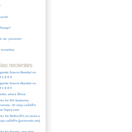
'
covid'
 Trump?
, no: ¡civismo!
 resueltos
ias recientes
Segunda Guerra Mundial en
 1 8 8 9
Segunda Guerra Mundial en
 1 8 8 9
dio, ahora Ãfrica
cks for Del fantasma
rorista - El viejo caÃ±Ã³n
] on Topsy.com
ks for ReflexiÃ³n en torno a
iejo caÃ±Ã³n [javierortiz.net]
cks for Asusta, que algo