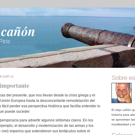
o cañón
iris
Sobre es
89 GMT+2
 importante
as del presente, que nos llevan desde la crisis griega y el
 Unión Europea hasta la desconcertante remodelación del
 fácil perder esa perspectiva histórica que facilita entender lo
El viejo cañón q
que puede suceder.
todavía para ale
se aproximan las
 perspicacia para advertir algunos síntomas claros. En los
insolidaridad y el
 ejemplo, el desarrollo y modernización de las armas y los
ue creó imperios que extendieron sus tentáculos sobre el