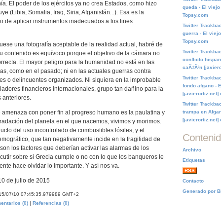
. El poder de los ejércitos ya no crea Estados, como hizo
queda - El viejo
e (Libia, Somalia, Iraq, Siria, Afganistán...). Esa es la
Topsy.com
do de aplicar instrumentos inadecuados a los fines
Twitter Trackbac
guerra - El viej
Topsy.com
fuese una fotografía aceptable de la realidad actual, habré de
Twitter Trackbac
u contenido es equívoco porque el objetivo de la cámara no
conflicto hispan
orrecta. El mayor peligro para la humanidad no está en las
caÃ±Ã³n [javier
ias, como en el pasado; ni en las actuales guerras contra
Twitter Trackbac
ntes o delincuentes organizados. Ni siquiera en la improbable
fondo afgano - 
ladores financieros internacionales, grupo tan dañino para la
[javierortiz.net
 anteriores.
Twitter Trackba
e amenaza con poner fin al progreso humano es la paulatina y
trampa en Afgan
[javierortiz.net
gradación del planeta en el que nacemos, vivimos y morimos.
ucto del uso incontrolado de combustibles fósiles, y el
Conteni
mográfico, que tan negativamente incide en la fragilidad de
son los factores que deberían activar las alarmas de los
Archivo
cutir sobre si Grecia cumple o no con lo que los banqueros le
Etiquetas
nte hace olvidar lo importante. Y así nos va.
RSS
10 de julio de 2015
Contacto
Generado por B
15/07/10 07:45:35.979989 GMT+2
entarios (0)
|
Referencias (0)