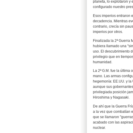
planeta, lo explotaron y 
configurado nuestro pres
Esos imperios entraron e
decadencia. Mientras evo
contrario, crecía sin pau
imperios por otros.
Finalizada la 2ª Guerra 
hubiera llamado una "sing
uso. El descubrimiento 
privilegio que en tiempos
humanidad.
La 2ª G.M. fue la última 
mano. Las armas configu
hegemonía: EE.UU. y la U
aunque sus gobernantes 
privilegiada posición ja
Hiroshima y Nagasaki.
De ahí que la Guerra Frí
a la vez que combatían e
que se llamaron "guerras 
acabado con las aspiraci
nuclear.