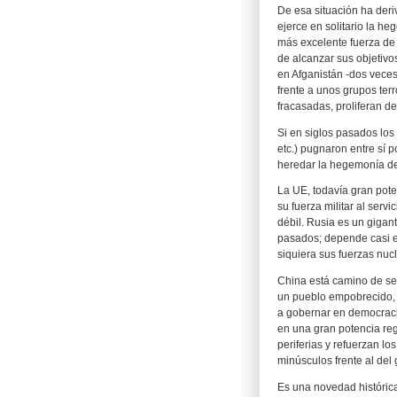
De esa situación ha der
ejerce en solitario la h
más excelente fuerza de
de alcanzar sus objetiv
en Afganistán -dos vece
frente a unos grupos ter
fracasadas, proliferan de
Si en siglos pasados los 
etc.) pugnaron entre sí p
heredar la hegemonía de
La UE, todavía gran pot
su fuerza militar al serv
débil. Rusia es un gigan
pasados; depende casi ex
siquiera sus fuerzas nuc
China está camino de ser
un pueblo empobrecido, 
a gobernar en democracia
en una gran potencia reg
periferias y refuerzan l
minúsculos frente al del
Es una novedad histórica