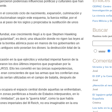
Enlaces
ejercieron poderosas influencias políticas y culturales que han
ente.
CEIPAZ: Centro
Investigación p
n el conocido ciclo de nacimiento, expansión, culminación y
La ciencia seña
lucionaban según este esquema, la fuerza militar, por el
Foro Milicia y 
sa al paso de los siglos y propiciaba la sustitución de unos
Buscar
Mundial, ese crecimiento llegó a lo que Stephen Hawking
Rastrea todo jav
ularidad", es decir, una situación donde no rigen las leyes al
de la bomba atómica puso en manos de los gobernantes un
 antiguos solo poseían los dioses: la destrucción total de la
WWW
Comentar
ocasión en la que ejércitos y voluntad imperial fueron de la
raron los dos últimos imperios que pugnaban por la
Ucrania y los t
RSS. Ello les convirtió en las únicas superpotencias,
José
eran conscientes de que las armas que les conferían esa
El 23F y la Cons
más serían utilizadas en el campo de batalla, después de
José
¡Atención al ne
a ocupara el espacio central donde aquellas se enfrentaban,
José
n zonas periféricas a través de Estados interpuestos, en lo
El 'agujero golp
limitadas", ya que la "guerra total", como la que había
Española
Cristina
ones imperiales del III Reich, no era imaginable en la era
Los tuits en la 
José