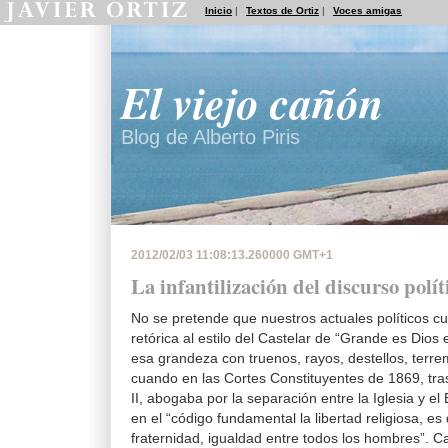
Inicio
|
Textos de Ortiz
|
Voces amigas
El viejo cañón
Blog de Alberto Piris
2012/02/03 11:08:13.260000 GMT+1
La infantilización del discurso polít
No se pretende que nuestros actuales políticos cul
retórica al estilo del Castelar de “Grande es Dios 
esa grandeza con truenos, rayos, destellos, terre
cuando en las Cortes Constituyentes de 1869, tras
II, abogaba por la separación entre la Iglesia y el 
en el “código fundamental la libertad religiosa, es d
fraternidad, igualdad entre todos los hombres”. 