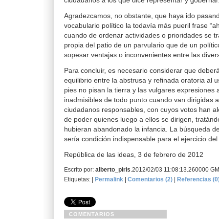
ciudadanos a los que dice representar y gobernar
Agradezcamos, no obstante, que haya ido pasan
vocabulario político la todavía más pueril frase “a
cuando de ordenar actividades o prioridades se t
propia del patio de un parvulario que de un polític
sopesar ventajas o inconvenientes entre las divers
Para concluir, es necesario considerar que deberá
equilibrio entre la abstrusa y refinada oratoria al 
pies no pisan la tierra y las vulgares expresiones 
inadmisibles de todo punto cuando van dirigidas 
ciudadanos responsables, con cuyos votos han a
de poder quienes luego a ellos se dirigen, tratán
hubieran abandonado la infancia. La búsqueda de 
sería condición indispensable para el ejercicio del
República de las ideas, 3 de febrero de 2012
Escrito por:
alberto_piris
.2012/02/03 11:08:13.260000 G
Etiquetas: |
Permalink
|
Comentarios (2)
|
Referencias (0
COMENTARIOS