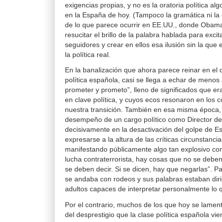
exigencias propias, y no es la oratoria política 
en la España de hoy. (Tampoco la gramática ni la o
de lo que parece ocurrir en EE.UU., donde Obam
resucitar el brillo de la palabra hablada para exci
seguidores y crear en ellos esa ilusión sin la que e
la política real.
En la banalización que ahora parece reinar en el d
política española, casi se llega a echar de menos
prometer y prometo”, lleno de significados que er
en clave política, y cuyos ecos resonaron en los 
nuestra transición. También en esa misma época, u
desempeño de un cargo político como Director de l
decisivamente en la desactivación del golpe de Es
expresarse a la altura de las críticas circunstanci
manifestando públicamente algo tan explosivo com
lucha contraterrorista, hay cosas que no se deben
se deben decir. Si se dicen, hay que negarlas”. P
se andaba con rodeos y sus palabras estaban dir
adultos capaces de interpretar personalmente lo 
Por el contrario, muchos de los que hoy se lamen
del desprestigio que la clase política española vi