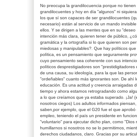
No preocupa la grandilocuencia porque no tienen
grandilocuentes y hoy en día "algunos" ni siquier
los que sí son capaces de ser grandilocuentes (
necesario) están al servicio de un mando invisib
ellos. Y se dirigen a las mentes que en su "dese
intención más clara, quieren tener de público, ¿c
gramática y la ortografía si lo que quieren son pe
miedosas y manipulables?. Que hay políticos que 
política, es un pensamiento que seguramente prov
cuyo pensamiento sea coherente con sus intenci
políticos desprestigiadores son "prestidigitadores d
de una causa, su ideología, para la que las pers
"ordeñables" cuanto más ignorantes son. De ahí l
educación. Es una actitud y creencia arraigadas
tiempo y ahora estamos retrogradando como algu
a lo que creíamos que ya estaba superado. ¡Ja! (
nosotros ciegos) Los adultos informados piensan,
saben,por ejemplo, que el G20 fue el que aprobó 
empleo, teniendo el país un presidente en funcion
"voluntario" para ejecutar dicho plan, como "Dio
humillarnos si nosotros no se lo permitimos, mie
derechos ciudadanos, claro. Gracias por su articu