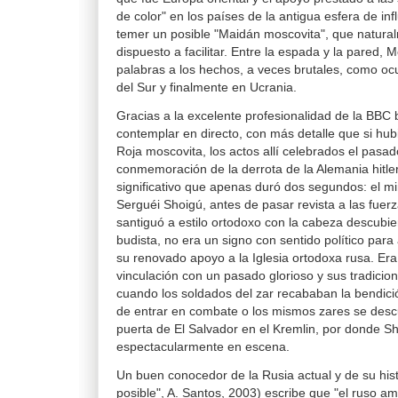
de color" en los países de la antigua esfera de inf
temer un posible "Maidán moscovita", que natura
dispuesto a facilitar. Entre la espada y la pared,
palabras a los hechos, a veces brutales, como oc
del Sur y finalmente en Ucrania.
Gracias a la excelente profesionalidad de la BBC 
contemplar en directo, con más detalle que si hub
Roja moscovita, los actos allí celebrados el pasa
conmemoración de la derrota de la Alemania hitl
significativo que apenas duró dos segundos: el m
Serguéi Shoigú, antes de pasar revista a las fuer
santiguó a estilo ortodoxo con la cabeza descubier
budista, no era un signo con sentido político para
su renovado apoyo a la Iglesia ortodoxa rusa. Er
vinculación con un pasado glorioso y sus tradicio
cuando los soldados del zar recababan la bendici
de entrar en combate o los mismos zares se descu
puerta de El Salvador en el Kremlin, por donde S
espectacularmente en escena.
Un buen conocedor de la Rusia actual y de su hist
posible", A. Santos, 2003) escribe que "el ruso a