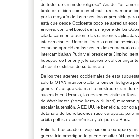
de todo, de un modo religioso". Añade: "un amor 
tanto en el bien como en el mal...un enamoramien
por la mayoría de los rusos, incomprensible para e
está que desde Occidente poco se aprecian esos
errores, como el boicot de la mayoría de los Gobi
citada conmemoración o las sanciones aplicadas 
intervención en Ucrania. Todo lo cual ha servido 
como se apreció en los sostenidos comentarios qu
intercambiaban Putin y el presidente Jinping, se
huésped de honor y jefe supremo del contingente 
el desfile exhibiendo su bandera.
De los tres agentes occidentales de esta supuest
solo la OTAN mantiene alta la tensión belígera p
genes. Y aunque Obama ha mostrado gran dureza 
sucedido en Ucrania, las recientes visitas a Rusia
de Washington (como Kerry o Nuland) muestran q
escalar la tensión. A EE.UU. le beneficia, por otra 
deterioro de las relaciones ruso-europeas, para 
órbita política y económica y alejada de Rusia.
Putin ha trastocado el viejo sistema europeo y mun
guerra fría amortiguada puede resultar útil para 