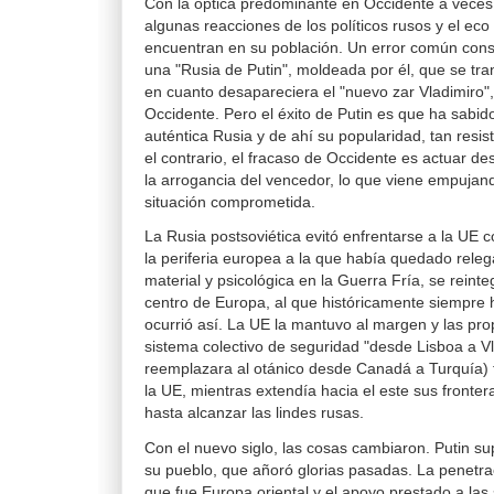
Con la óptica predominante en Occidente a veces
algunas reacciones de los políticos rusos y el eco
encuentran en su población. Un error común cons
una "Rusia de Putin", moldeada por él, que se tr
en cuanto desapareciera el "nuevo zar Vladimiro"
Occidente. Pero el éxito de Putin es que ha sabid
auténtica Rusia y de ahí su popularidad, tan resis
el contrario, el fracaso de Occidente es actuar de
la arrogancia del vencedor, lo que viene empujan
situación comprometida.
La Rusia postsoviética evitó enfrentarse a la UE 
la periferia europea a la que había quedado releg
material y psicológica en la Guerra Fría, se reint
centro de Europa, al que históricamente siempre 
ocurrió así. La UE la mantuvo al margen y las pr
sistema colectivo de seguridad "desde Lisboa a V
reemplazara al otánico desde Canadá a Turquía)
la UE, mientras extendía hacia el este sus fronteras
hasta alcanzar las lindes rusas.
Con el nuevo siglo, las cosas cambiaron. Putin su
su pueblo, que añoró glorias pasadas. La penetrac
que fue Europa oriental y el apoyo prestado a las