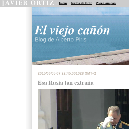
Inicio
|
Textos de Ortiz
|
Voces amigas
El viejo cañón
Blog de Alberto Piris
2015/06/05 07:22:45.001028 GMT+2
Esa Rusia tan extraña