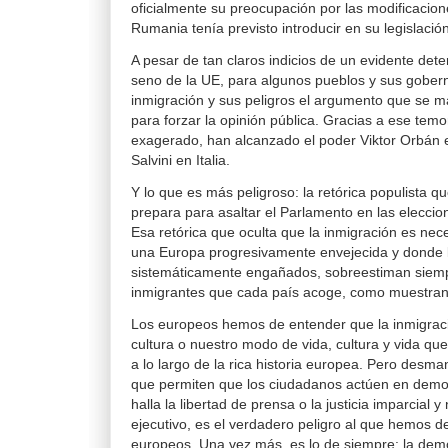
oficialmente su preocupación por las modificacio
Rumania tenía previsto introducir en su legislació
A pesar de tan claros indicios de un evidente dete
seno de la UE, para algunos pueblos y sus gobern
inmigración y sus peligros el argumento que se 
para forzar la opinión pública. Gracias a ese temor
exagerado, han alcanzado el poder Viktor Orbán 
Salvini en Italia.
Y lo que es más peligroso: la retórica populista 
prepara para asaltar el Parlamento en las elecci
Esa retórica que oculta que la inmigración es nec
una Europa progresivamente envejecida y donde 
sistemáticamente engañados, sobreestiman siemp
inmigrantes que cada país acoge, como muestran
Los europeos hemos de entender que la inmigrac
cultura o nuestro modo de vida, cultura y vida qu
a lo largo de la rica historia europea. Pero desma
que permiten que los ciudadanos actúen en democ
halla la libertad de prensa o la justicia imparcial 
ejecutivo, es el verdadero peligro al que hemos d
europeos. Una vez más, es lo de siempre: la demo