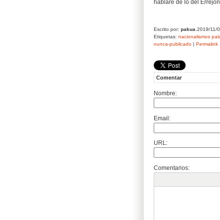
hablaré de lo del Errejón
Escrito por:
pakua
.2019/11/
Etiquetas:
nacionalismos
pal
nunca-publicado
|
Permalink
Comentar
Nombre:
Email:
URL:
Comentarios: