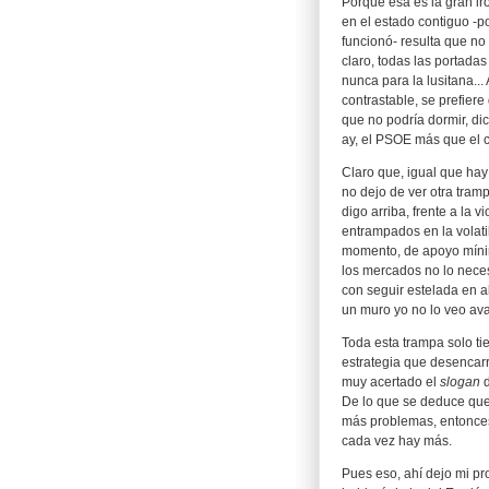
Porque esa es la gran ir
en el estado contiguo -por
funcionó- resulta que n
claro, todas las portadas
nunca para la lusitana..
contrastable, se prefier
que no podría dormir, di
ay, el PSOE más que el c
Claro que, igual que ha
no dejo de ver otra tram
digo arriba, frente a la v
entrampados en la volat
momento, de apoyo mínim
los mercados no lo neces
con seguir estelada en a
un muro yo no lo veo ava
Toda esta trampa solo ti
estrategia que desencarr
muy acertado el
slogan
d
De lo que se deduce que
más problemas, entonces
cada vez hay más.
Pues eso, ahí dejo mi pr