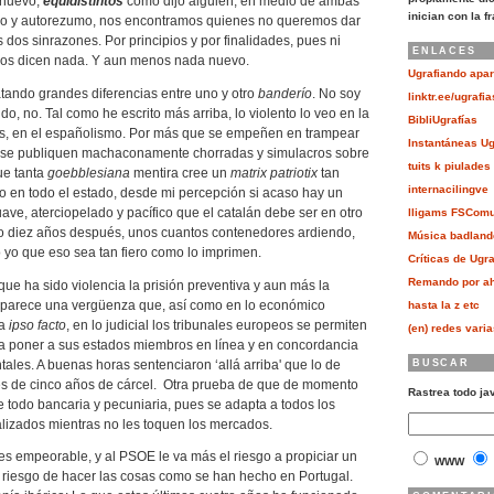
 nuevo,
equidistintos
como dijo alguien, en medio de ambas
inician con la f
o y autorezumo, nos encontramos quienes no queremos dar
 dos sinrazones. Por principios y por finalidades, pues ni
ENLACES
nos dicen nada. Y aun menos nada nuevo.
Ugrafiando apar
tando grandes diferencias entre uno y otro
banderío
. No soy
linktr.ee/ugrafia
do, no. Tal como he escrito más arriba, lo violento lo veo en la
BibliUgrafías
 es, en el españolismo. Por más que se empeñen en trampear
Instantáneas Ug
e se publiquen machaconamente chorradas y simulacros sobre
tuits k piulades
que tanta
goebblesiana
mentira cree un
matrix patriotix
tan
internacilingve
o en todo el estado, desde mi percepción si acaso hay un
e, aterciopelado y pacífico que el catalán debe ser en otro
lligams FSCom
olo diez años después, unos cuantos contenedores ardiendo,
Música badland
o yo que eso sea tan fiero como lo imprimen.
Críticas de Ugra
Remando por ah
que ha sido violencia la prisión preventiva y aun más la
 parece una vergüenza que, así como en lo económico
hasta la z etc
da
ipso facto
, en lo judicial los tribunales europeos se permiten
(en) redes vari
a poner a sus estados miembros en línea y en concordancia
ales. A buenas horas sentenciaron ‘allá arriba' que lo de
BUSCAR
ués de cinco años de cárcel. Otra prueba de que de momento
Rastrea todo ja
 todo bancaria y pecuniaria, pues se adapta a todos los
lizados mientras no les toquen los mercados.
es empeorable, y al PSOE le va más el riesgo a propiciar un
WWW
 riesgo de hacer las cosas como se han hecho en Portugal.