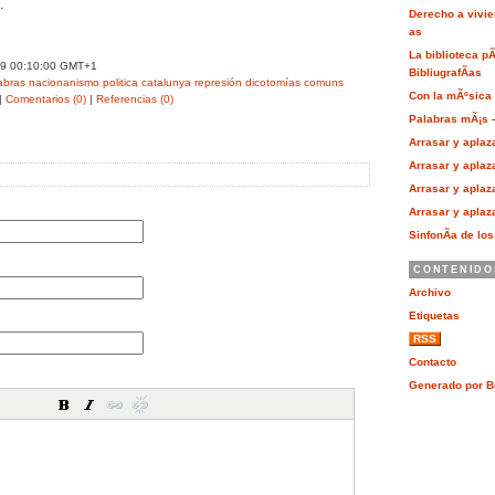
.
Derecho a vivie
as
La biblioteca p
09 00:10:00 GMT+1
BibliugrafÃ­as
abras
nacionanismo
politica
catalunya
represión
dicotomías
comuns
Con la mÃºsica a
|
Comentarios (0)
|
Referencias (0)
Palabras mÃ¡s –
Arrasar y aplaza
Arrasar y aplaza
Arrasar y aplaza
Arrasar y aplaza
SinfonÃ­a de lo
CONTENIDO
Archivo
Etiquetas
RSS
Contacto
Generado por B