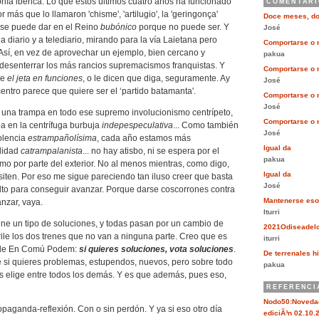
onía ibérica: Lo que estos últimos cuatro años ha funcionado
COMENTARI
 más que lo llamaron 'chisme', 'artilugio', la 'geringonça'
Doce meses, d
o se puede dar en el Reino
bubónico
porque no puede ser. Y
José
 a diario y a telediario, mirando para la vía Laietana pero
Comportarse o 
. Así, en vez de aprovechar un ejemplo, bien cercano y
pakua
e desenterrar los más rancios supremacismos franquistas. Y
Comportarse o 
ce
el jeta en funciones
, o le dicen que diga, seguramente. Ay
José
entro parece que quiere ser el ‘partido batamanta'.
Comportarse o 
José
y una trampa en todo ese supremo involucionismo centrípeto,
Comportarse o 
pa en la centrífuga burbuja
indepespeculativa
... Como también
José
iolencia
estrampañolísima
, cada año estamos más
Igual da
ilidad
catrampalanista
... no hay atisbo, ni se espera por el
pakua
o por parte del exterior. No al menos mientras, como digo,
Igual da
iten. Por eso me sigue pareciendo tan iluso creer que basta
José
lto para conseguir avanzar. Porque darse coscorrones contra
Mantenerse eso
nzar, vaya.
Iturri
ene un tipo de soluciones, y todas pasan por un cambio de
2021Odiseadel
ile los dos trenes que no van a ninguna parte. Creo que es
iturri
e En Comú Podem:
si quieres soluciones, vota soluciones
.
De terrenales hi
 si quieres problemas, estupendos, nuevos, pero sobre todo
pakua
 elige entre todos los demás. Y es que además, pues eso,
REFERENCI
Nodo50:Novedad
opaganda-reflexión. Con o sin perdón. Y ya si eso otro día
ediciÃ³n 02.10.2