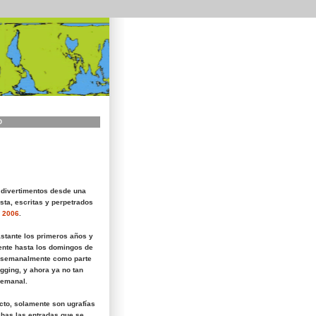
O
 divertimentos desde una
sta, escritas y perpetrados
 2006
.
astante los primeros años y
nte hasta los domingos de
 semanalmente como parte
gging, y ahora ya no tan
semanal.
icto, solamente son ugrafías
has las entradas que se