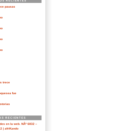
OS RECIENTES
oce pausas
no
no
no
no
s trece
oquesea fue
storias
AS RECIENTES
es en la web. NÂº 6832 –
2 | afriKando