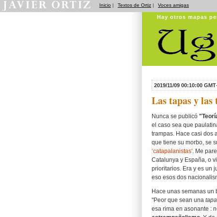
Inicio
|
Textos de Ortiz
|
Voces amigas
Hay otros mapas pe
2019/11/09 00:10:00 GMT
Las tapas y las
Nunca se publicó
"Teorí
el caso sea que paulati
trampas. Hace casi dos a
que tiene su morbo, se 
‘catapalanistas'
. Me pare
Catalunya y España, o v
prioritarios. Era y es u
eso esos dos nacionalismos
Hace unas semanas un b
"Peor que sean una
tapa
esa rima en asonante : 