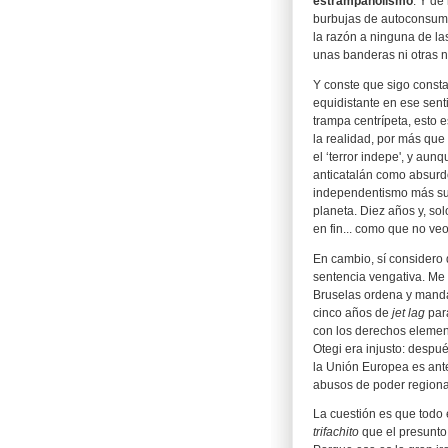
estrampañolismo
. Y de
burbujas de autoconsum
la razón a ninguna de las
unas banderas ni otras 
Y conste que sigo consta
equidistante en ese senti
trampa centrípeta, esto
la realidad, por más qu
el ‘terror indepe', y aun
anticatalán como absurd
independentismo más suav
planeta. Diez años y, s
en fin... como que no ve
En cambio, sí considero 
sentencia vengativa. Me
Bruselas ordena y man
cinco años de
jet lag
par
con los derechos element
Otegi era injusto: desp
la Unión Europea es ante
abusos de poder regiona
La cuestión es que todo 
trifachito
que el presunto