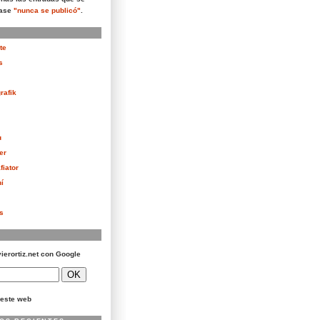
rase
"nunca se publicó"
.
te
s
rafik
u
er
fiator
í
as
vierortiz.net con Google
este web