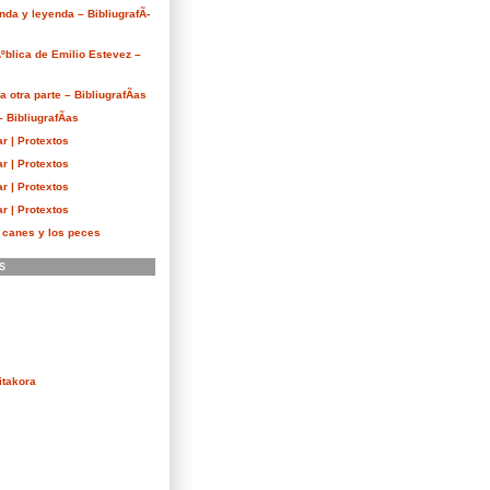
nda y leyenda – BibliugrafÃ­
Ãºblica de Emilio Estevez –
 otra parte – BibliugrafÃ­as
 BibliugrafÃ­as
r | Protextos
r | Protextos
r | Protextos
r | Protextos
s canes y los peces
S
itakora