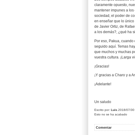
claramente opuesto, nuevo
mantener impunes a los 
sociedad, el poder de co
en enseñar que lo único 
de Javier Ortiz, de Rafa
a los demás?, ¿qué ha s
Por eso, Pakua, cuando di
seguido aquí. Temas hay
que muchos y muchas po
vuestra cultura. ¡Larga v
¡Gracias!
¡Y gracias a Charo y a A
¡Adelante!
Un saludo
Escrito por:
Luis
.2018/07/3
Esto no se ha acabado
Comentar