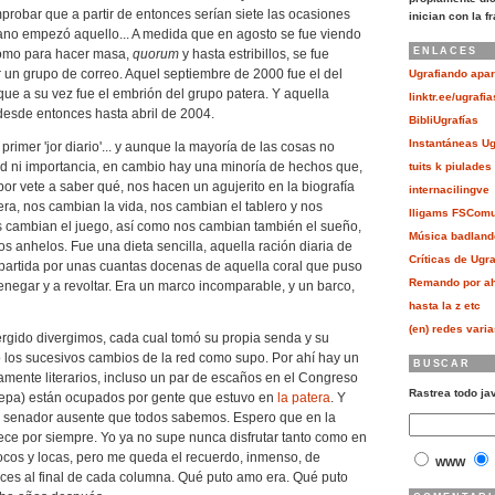
mprobar que a partir de entonces serían siete las ocasiones
inician con la f
no empezó aquello... A medida que en agosto se fue viendo
ENLACES
omo para hacer masa,
quorum
y hasta estribillos, se fue
r un grupo de correo. Aquel septiembre de 2000 fue el del
Ugrafiando apar
 que a su vez fue el embrión del grupo patera. Y aquella
linktr.ee/ugrafia
esde entonces hasta abril de 2004.
BibliUgrafías
Instantáneas Ug
rimer 'jor diario'... y aunque la mayoría de las cosas no
ad ni importancia, en cambio hay una minoría de hechos que,
tuits k piulades
por vete a saber qué, nos hacen un agujerito en la biografía
internacilingve
ra, nos cambian la vida, nos cambian el tablero y nos
lligams FSCom
s cambian el juego, así como nos cambian también el sueño,
Música badland
os anhelos. Fue una dieta sencilla, aquella ración diaria de
Críticas de Ugra
mpartida por unas cuantas docenas de aquella coral que puso
Remando por ah
renegar y a revoltar. Era un marco incomparable, y un barco,
hasta la z etc
(en) redes vari
gido divergimos, cada cual tomó su propia senda y su
ó los sucesivos cambios de la red como supo. Por ahí hay un
BUSCAR
amente literarios, incluso un par de escaños en el Congreso
Rastrea todo ja
sepa) están ocupados por gente que estuvo en
la patera
. Y
el senador ausente que todos sabemos. Espero que en la
ece por siempre. Yo ya no supe nunca disfrutar tanto como en
ocos y locas, pero me queda el recuerdo, inmenso, de
WWW
ces al final de cada columna. Qué puto amo era. Qué puto