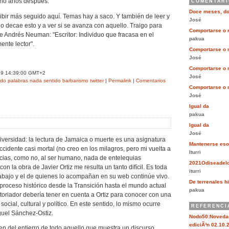
ocho años después.
COMENTARI
Doce meses, d
ibir más seguido aquí. Temas hay a saco. Y también de leer y
José
i no decae esto y a ver si se avanza con aquello. Traigo para
Comportarse o 
e Andrés Neuman: "Escritor: Individuo que fracasa en el
pakua
ente lector".
Comportarse o 
José
Comportarse o 
29 14:39:00 GMT+2
José
ndo
palabras
nada
sentido
barbarismo
twitter
|
Permalink
|
Comentarios
Comportarse o 
José
Igual da
pakua
Igual da
José
versidad: la lectura de Jamaica o muerte es una asignatura
Mantenerse eso
cidente casi mortal (no creo en los milagros, pero mi vuelta a
Iturri
acias, como no, al ser humano, nada de entelequias
2021Odiseadel
on la obra de Javier Ortiz me resulta un tanto difícil. Es toda
iturri
abajo y el de quienes lo acompañan en su web continúe vivo.
De terrenales hi
 proceso histórico desde la Transición hasta el mundo actual
pakua
storiador debería tener en cuenta a Ortiz para conocer con una
social, cultural y político. En este sentido, lo mismo ocurre
REFERENCI
guel Sánchez-Ostiz.
Nodo50:Novedad
ediciÃ³n 02.10.2
en del entierro de todo aquello que muestra un discurso