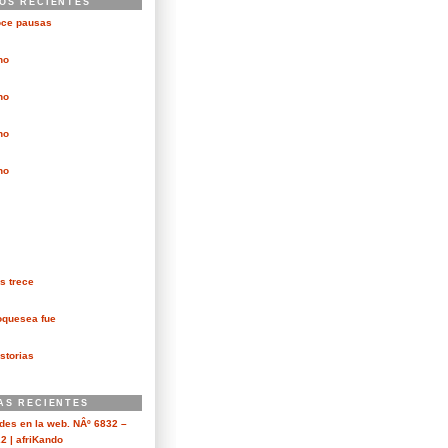
OS RECIENTES
oce pausas
no
no
no
no
s trece
oquesea fue
storias
AS RECIENTES
es en la web. NÂº 6832 –
2 | afriKando