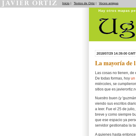
Inicio
|
Textos de Ortiz
|
Voces amigas
Hay otros mapas pe
2018/07/29 14:39:00 GMT
La mayoría de l
Las cosas no tienen, de 
De todas formas, hoy
un 
miércoles, se cumplieron 
sitios que es javierortiz.n
Nuestro buen (y 'guzmán
viendo sus escritos diar
a leer. Fue el 25 de juli
breve y como siempre bu
que ese espacio ya pers
servidor gestionaba la ta
A quienes hasta entonce