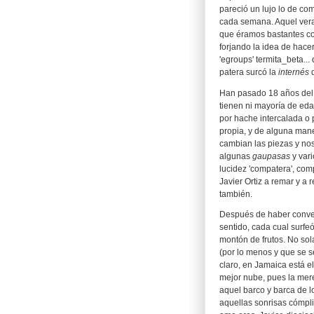
pareció un lujo lo de co
cada semana. Aquel vera
que éramos bastantes c
forjando la idea de hace
'egroups' termita_beta...
patera surcó la
internés
d
Han pasado 18 años del p
tienen ni mayoría de ed
por hache intercalada o 
propia, y de alguna mane
cambian las piezas y no
algunas
gaupasas
y vari
lucidez 'compatera', co
Javier Ortiz a remar y a 
también.
Después de haber conver
sentido, cada cual surfe
montón de frutos. No sol
(por lo menos y que se 
claro, en Jamaica está 
mejor nube, pues la mer
aquel barco y barca de l
aquellas sonrisas cómpli