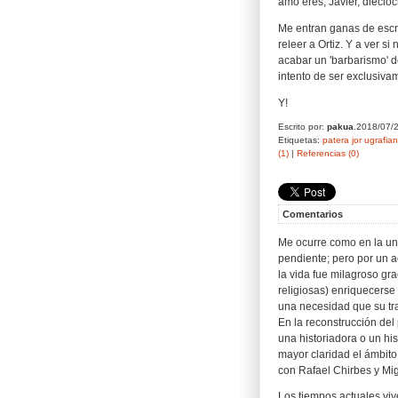
amo eres, Javier, dieci
Me entran ganas de escr
releer a Ortiz. Y a ver s
acabar un 'barbarismo' d
intento de ser exclusivam
Y!
Escrito por:
pakua
.2018/07/
Etiquetas:
patera
jor
ugrafia
(1)
|
Referencias (0)
Comentarios
Me ocurre como en la uni
pendiente; pero por un ac
la vida fue milagroso gr
religiosas) enriquecerse c
una necesidad que su tr
En la reconstrucción del
una historiadora o un hi
mayor claridad el ámbito 
con Rafael Chirbes y Mi
Los tiempos actuales viv