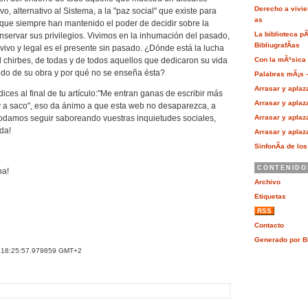
Derecho a vivie
, alternativo al Sistema, a la "paz social" que existe para
as
que siempre han mantenido el poder de decidir sobre la
La biblioteca p
nservar sus privilegios. Vivimos en la inhumación del pasado,
BibliugrafÃ­as
vivo y legal es el presente sin pasado. ¿Dónde está la lucha
Con la mÃºsica a
el chirbes, de todas y de todos aquellos que dedicaron su vida
ido de su obra y por qué no se enseña ésta?
Palabras mÃ¡s –
Arrasar y aplaza
ces al final de tu artículo:"Me entran ganas de escribir más
Arrasar y aplaza
 a saco", eso da ánimo a que esta web no desaparezca, a
damos seguir saboreando vuestras inquietudes sociales,
Arrasar y aplaza
ida!
Arrasar y aplaza
SinfonÃ­a de lo
CONTENIDO
na!
Archivo
Etiquetas
RSS
Contacto
Generado por B
0 18:25:57.979859 GMT+2