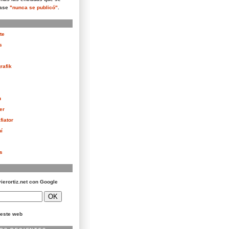
rase
"nunca se publicó"
.
te
s
rafik
u
er
fiator
í
as
vierortiz.net con Google
este web