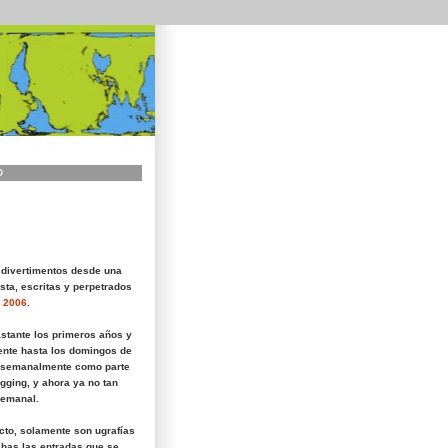
O
 divertimentos desde una
sta, escritas y perpetrados
 2006
.
astante los primeros años y
nte hasta los domingos de
 semanalmente como parte
gging, y ahora ya no tan
semanal.
icto, solamente son ugrafías
has las entradas que se