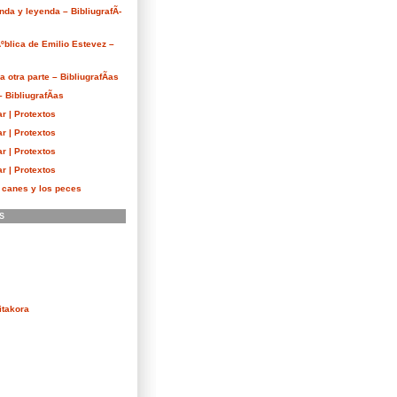
nda y leyenda – BibliugrafÃ­
Ãºblica de Emilio Estevez –
 otra parte – BibliugrafÃ­as
 BibliugrafÃ­as
r | Protextos
r | Protextos
r | Protextos
r | Protextos
s canes y los peces
S
itakora