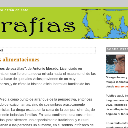
ro están en éste
Ugrafías
SOBRE EST
+2
s alimentaciones
s de pastillas"
, de
Antonio Morado
. Licenciado en
ía en ese libro una nueva mirada hacia el mapamundi de las
Divagaciones y
 la base de que tales vicios provienen de un muy
miopía iconocla
zas, y de cómo la historia oficial borra las huellas de los
desde
marzo de
Publico aquí, b
Media como punto de arranque de la perspectiva, entonces
luego escasame
do de toxicomanías, sino de costumbres prácticamente
2021, entonces
menticias. La droga estaba en la cesta de la compra, sin más, de
de un #heptablo
seguido ni tan 
amente todas las familias. En cada continente una costumbre,
os, pero siempre uno especialmente tradicional y cultural.
En sentido estr
vaban a las personas un alimento, en el sentido intrínseco de
propiamente dic