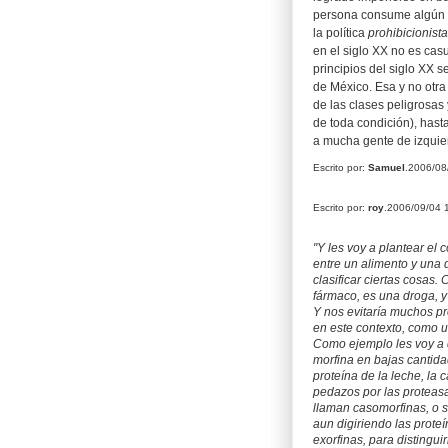
persona consume algún t
la política
prohibicionista
en el siglo XX no es cas
principios del siglo XX 
de México. Esa y no otra e
de las clases peligrosas
de toda condición), hasta
a mucha gente de izquie
Escrito por:
Samuel
.2006/0
Escrito por:
roy
.2006/09/04
"Y les voy a plantear el
entre un alimento y una 
clasificar ciertas cosas
fármaco, es una droga, y
Y nos evitaría muchos p
en este contexto, como u
Como ejemplo les voy a d
morfina en bajas cantida
proteína de la leche, la
pedazos por las proteas
llaman casomorfinas, o s
aun digiriendo las prote
exorfinas, para distingu