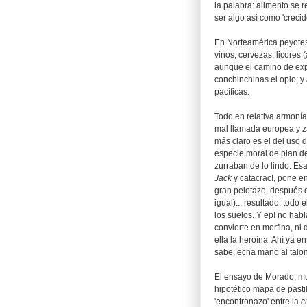
la palabra: alimento se r
ser algo así como 'crecid
En Norteamérica peyotes
vinos, cervezas, licores 
aunque el camino de expa
conchinchinas el opio; y 
pacíficas.
Todo en relativa armonía
mal llamada europea y z
más claro es el del uso d
especie moral de plan d
zurraban de lo lindo. Es
Jack
y catacrac!, pone e
gran pelotazo, después del
igual)... resultado: todo
los suelos. Y ep! no hab
convierte en morfina, ni 
ella la heroína. Ahí ya e
sabe, echa mano al talon
El ensayo de Morado, muy
hipotético mapa de pasti
'encontronazo' entre la
c