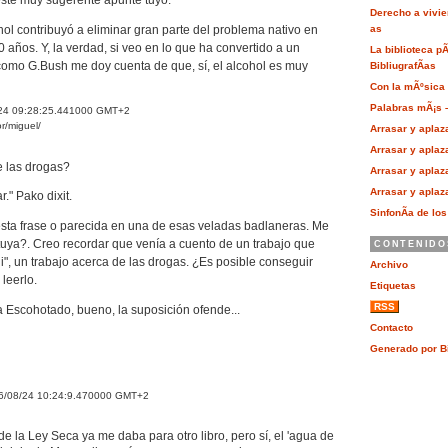
Derecho a vivie
hol contribuyó a eliminar gran parte del problema nativo en
as
 años. Y, la verdad, si veo en lo que ha convertido a un
La biblioteca p
como G.Bush me doy cuenta de que, sí, el alcohol es muy
BibliugrafÃ­as
Con la mÃºsica a
Palabras mÃ¡s –
/24 09:28:25.441000 GMT+2
r/miguel/
Arrasar y aplaza
Arrasar y aplaza
e las drogas?
Arrasar y aplaza
Arrasar y aplaza
." Pako dixit.
SinfonÃ­a de lo
sta frase o parecida en una de esas veladas badlaneras. Me
tuya?. Creo recordar que venía a cuento de un trabajo que
CONTENIDO
i", un trabajo acerca de las drogas. ¿Es posible conseguir
Archivo
leerlo.
Etiquetas
RSS
 Escohotado, bueno, la suposición ofende...
Contacto
Generado por B
6/08/24 10:24:9.470000 GMT+2
e la Ley Seca ya me daba para otro libro, pero sí, el 'agua de