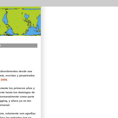
O
 divertimentos desde una
sta, escritas y perpetrados
 2006
.
astante los primeros años y
nte hasta los domingos de
 semanalmente como parte
gging, y ahora ya no tan
semanal.
icto, solamente son ugrafías
has las entradas que se