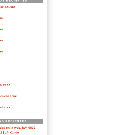
OS RECIENTES
oce pausas
no
no
no
no
s trece
oquesea fue
storias
AS RECIENTES
es en la web. NÂº 6832 –
2 | afriKando