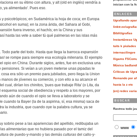
elaciona en su étimo con altura, y alt (old en inglés) vendría a
inician con la f
o, ya alimentado'. Pues eso.
ENLACES
 y psicotrópicos; en Sudamérica la hoja de coca; en Europa
Ugrafiando apar
(alcohol en suma); en la zona árida, del Sahara al Gobi,
linktr.ee/ugrafia
nsión fuera inverso, el hachís; en la China y sus
BibliUgrafías
así hasta las vete a saber tú qué palmeras en las islas más
Instantáneas Ug
tuits k piulades
. Todo parte del todo. Hasta que llega la barroca
expansión
internacilingve
as! se rompe para siempre esa ecología milenaria. El ejemplo
lligams FSCom
el opio en China: Durante siglos, antes, fue en exclusiva una
Música badland
e pensiones. Si veían a un joven meterse unas pipadas le
Críticas de Ugra
a cosa era sólo un premio para jubilados, pero llega la
Union
Remando por ah
n manos de jóvenes su comercio, y con ello a su alcance el
 cual, dirían los chinitos, 'pues que trabaje Rita' (o Lita, da
hasta la z etc
 el esquema social de obediencia y respeto a los mayores, por
(en) redes vari
lando aún de cuando el opio se lleva a laboratorio y se
BUSCAR
de cuando la Bayer (la de la aspirina, sí, esa misma) saca de
ntra la industria, que cuando oye la palabra cultura, ya se
Rastrea todo ja
ario.
 sobrio pese a las apariencias del apellido, redibujaba un
WWW
llas
alimentarias
que no hubiera pasado por el tamiz del
ultura
de puedo-y-mando y las demás
culturas
del callo-y-