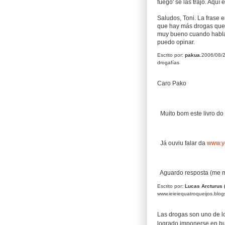
fuego' se las trajo. Aqu
Saludos, Toni. La frase e
que hay más drogas que 
muy bueno cuando habla 
puedo opinar.
Escrito por:
pakua
.2006/08/
drogafías
Caro Pako
Muito bom este livro do 
Já ouviu falar da
www.y
Aguardo resposta (me m
Escrito por:
Lucas Arcturus (
www.ieieiequatroqueijos.blo
Las drogas son uno de l
logrado imponerse en bu