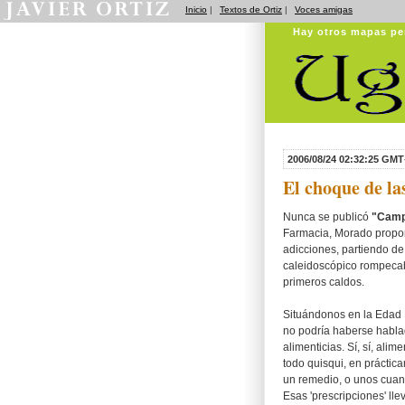
Inicio
|
Textos de Ortiz
|
Voces amigas
Hay otros mapas pe
2006/08/24 02:32:25 GMT
El choque de la
Nunca se publicó
"Campo
Farmacia, Morado propon
adicciones, partiendo de
caleidoscópico rompecabe
primeros caldos.
Situándonos en la Edad 
no podría haberse habla
alimenticias. Sí, sí, ali
todo quisqui, en práctic
un remedio, o unos cuant
Esas 'prescripciones' lle