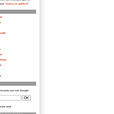
rase
"nunca se publicó"
.
te
s
rafik
u
er
fiator
í
as
vierortiz.net con Google
este web