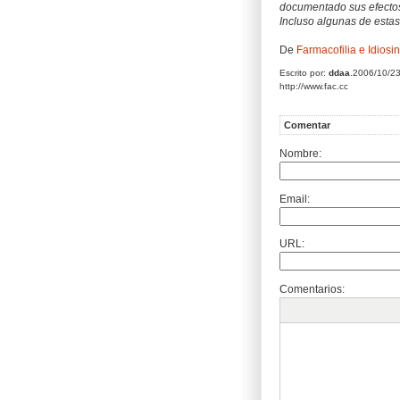
documentado sus efectos
Incluso algunas de estas
De
Farmacofilia e Idiosi
Escrito por:
ddaa
.2006/10/2
http://www.fac.cc
Comentar
Nombre:
Email:
URL:
Comentarios: