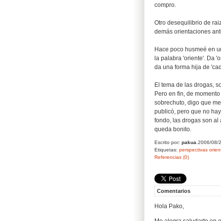
compro.
Otro desequilibrio de rai
demás orientaciones ant
Hace poco husmeé en un l
la palabra 'oriente'. Da '
da una forma hija de 'cade
El tema de las drogas, so
Pero en fin, de momento
sobrechuto, digo que me
publicó, pero que no ha
fondo, las drogas son al 
queda bonito.
Escrito por:
pakua
.2006/08/
Etiquetas:
perspectivas
orien
Referencias (0)
Comentarios
Hola Pako,
Me alegra saludarte en 