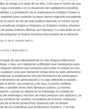
ipo de droga a lo largo de su vida. Creo que el hecho de que
haya coincidido con el desarrollo del capitalismo industrial
ualidad. La prohibición de la marihuana en Estados Unidos a
se implantó para controlar la mano obrera migrante procedente
s la razón de ser de esta política hipócrita, el control social:
 y revoltosas (negros e hispanos en Estados Unidos, jóvenes
 de países enteros (Bolivia, por ejemplo). Lo más triste es ver
rda pregonar la misma moralina reaccionaria de la derecha.
8/26 17:59:47.330000 GMT+2
 15:20:56.176000 GMT+2
 concepto de que efectivamente no hay ninguna diferencia
droga, o sea, son categorías artificiales que manejamos para
. Cualquier alimento que tomamos para nutrir el cuerpo es una
 cualquier cosa que llamamos droga tiene su lado alimenticio.
roblemas si pudiésemos discutir fenómenos de embriaguez
n fenómeno de alimentación y no algo diferente o extraño.
ar la leche, sea materna o de vaca, la leche contiene
des y también tiene otros fármacos activos. La misma
 caseína, cuando se digiere en el estómago es cortada en
as del estómago y muchos de estos pedazos son opiáceos, se
ea morfinas de caseína, la proteína de la leche. Entonces,
ínas de la leche producimos opiáceos que se llaman
irlas de las endorfinas que producimos nosotros. Y se han