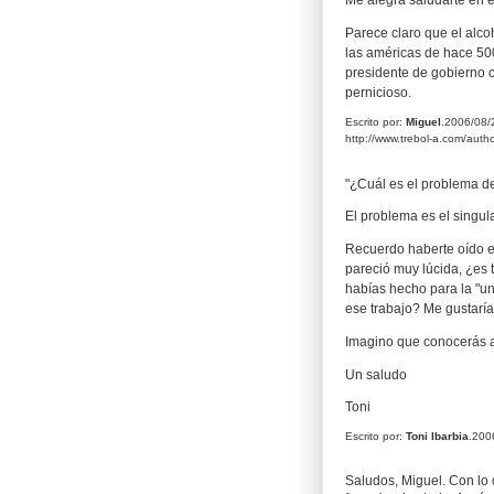
Parece claro que el alco
las américas de hace 500
presidente de gobierno 
pernicioso.
Escrito por:
Miguel
.2006/08
http://www.trebol-a.com/autho
"¿Cuál es el problema d
El problema es el singular
Recuerdo haberte oído e
pareció muy lúcida, ¿es 
habías hecho para la "un
ese trabajo? Me gustaría 
Imagino que conocerás a
Un saludo
Toni
Escrito por:
Toni Ibarbia
.200
Saludos, Miguel. Con lo d