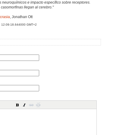
 neuroquímicos e impacto específico sobre receptores.
 casomorfinas llegan al cerebro."
ncrasia
, Jonathan Ott
3 12:09:18.644000 GMT+2