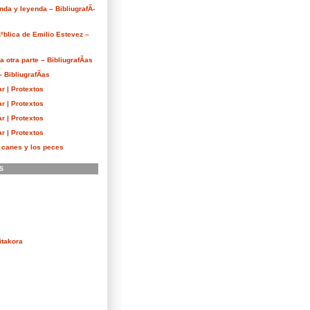
nda y leyenda – BibliugrafÃ­
Ãºblica de Emilio Estevez –
 otra parte – BibliugrafÃ­as
 BibliugrafÃ­as
r | Protextos
r | Protextos
r | Protextos
r | Protextos
s canes y los peces
S
itakora