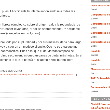
COMENTARI
Doce meses, d
José
z, pues. El occidente triunfante imponiéndose a todas las
Comportarse o 
eriores.
pakua
Comportarse o 
ibrote etimológico sobre el origen, valga la redundacia, de
José
oriri' (nacer, levantarse, el sol, se sobreentiende). Y occidente
Comportarse o 
re' (caer, el mismo sol, claro).
José
bre todo por su pluralidad y por sus matices, daría para largo.
Comportarse o 
José
 voy a caer en un modoso silencio. Que no se diga que me
 sobredosifico. Pues eso, que el de Morado tampoco se
Igual da
pakua
y olmo seco mientras quedan ganas de pintar más hojas. En el
alimento lo que la poesía al alfabeto. O no, bueno, pero
Igual da
José
Mantenerse eso
24 02:32:25 GMT+2
Iturri
te
nunca-publicado
drogas
occidente
|
Permalink
|
Comentarios (7)
|
2021Odiseadel
iturri
De terrenales hi
pakua
REFERENCI
Nodo50:Novedad
ediciÃ³n 02.10.2
este muy sugerente apunte tuyo.