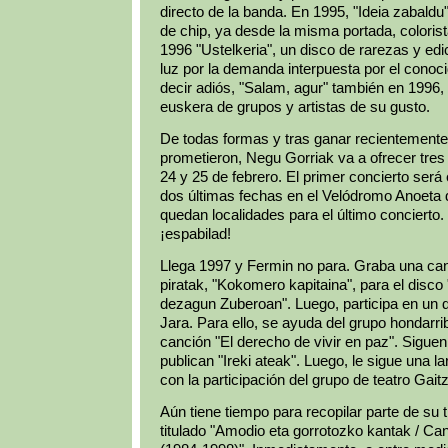
directo de la banda. En 1995, "Ideia zabald
de chip, ya desde la misma portada, coloris
1996 "Ustelkeria", un disco de rarezas y edic
luz por la demanda interpuesta por el conoc
decir adiós, "Salam, agur" también en 1996,
euskera de grupos y artistas de su gusto.
De todas formas y tras ganar recientemente e
prometieron, Negu Gorriak va a ofrecer tres 
24 y 25 de febrero. El primer concierto será 
dos últimas fechas en el Velódromo Anoeta 
quedan localidades para el último concierto. 
¡espabilad!
Llega 1997 y Fermin no para. Graba una ca
piratak, "Kokomero kapitaina", para el disco 
dezagun Zuberoan". Luego, participa en un 
Jara. Para ello, se ayuda del grupo hondarrib
canción "El derecho de vivir en paz". Sigue
publican "Ireki ateak". Luego, le sigue una la
con la participación del grupo de teatro Gaitz
Aún tiene tiempo para recopilar parte de su t
titulado "Amodio eta gorrotozko kantak / Ca