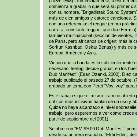
(1984-1998)". Inmediatamente, o entre medi
comienza a grabar lo que será su primer di
con su nombre, "Brigadistak Sound System"
más de cien amigos y catorce canciones. 
con una referencia: el reggae (como prácti
carrera, constante reggae, que dice Fermin
también multinacional (sección de vientos, it
de París, pero africanos de origen; más la ca
Sorkun Kashbad, Oskar Benas) y más de se
Europa, América y Asia.
Viendo que la banda es lo suficientemente c
necesario 'feeling' decide grabar, en los hue
Dub Manifest" (Esan Ozenki, 2000). Diez c
trabajo publicado el pasado 27 de octubre. 
grabado un tema con Peret "Voy, voy" para el
Este trabajo sigue el mismo camino abierto p
críticos más incisivos hablan de un uso y ab
Quizá no haya alcanzado el nivel sobresalien
trabajo, pero esperemos a ver cómo crece es
partir de septiembre del 2001).
Se abre con "FM 99.00 Dub Manifest", prime
desde su primera escucha. "Ekhi Eder", deli