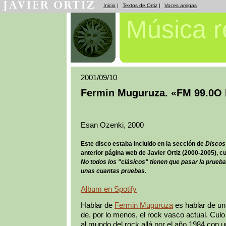
Inicio
|
Textos de Ortiz
|
Voces amigas
Música 
2001/09/10
Fermin Muguruza. «FM 99.0
Esan Ozenki, 2000
Este disco estaba incluido en la sección de
Discos
anterior página web de Javier Ortiz (2000-2005), c
No todos los "clásicos" tienen que pasar la prueba
unas cuantas pruebas.
Album en Spotify
Hablar de
Fermin Muguruza
es hablar de una
de, por lo menos, el rock vasco actual. Cul
al mundo del rock allá por el año 1984 con 