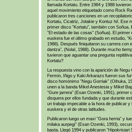
llamada Kortatu. Entre 1984 y 1988 tuvieron
aquel movimiento etiquetado como Rock Ra
publicaron tres canciones en un recopilator
Kortatu, Cicatriz, Jotakie y Kontuz hi!. Ese
primer disco "Kortatu", también con Soñua. En
"El estado de las cosas" (Soñua). El primer
euskera fue el último grabado en estudio, "K
1988). Después finiquitaron su carrera con 
dantza", (Nola!, 1988). Durante mucho tiemp
tuvieron que aguantar una pregunta repititiv
Kortatu?
La respuesta vino con la aparición de Negu 
Fermin, Iñigo y Kaki Arkarazo fueron sus f
disco homónimo "Negu Gorriak" (Oihuka, 19
unen a la banda Mikel Anestesia y Mikel Bap
"Gure jarrera" (Esan Ozenki, 1991), primer 
disquera por ellos fundada y que durante es
un trabajo impecable a la hora de publicar y
euskera y el de otras latitudes.
Publicaron luego un maxi "Gora herria" y lu
milaka aurpegi" (Esan Ozenki, 1993), oscur
basta. Llegó 1994 y publicaron "Hipokrisiari 