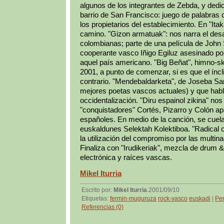
algunos de los integrantes de Zebda, y dedic
barrio de San Francisco: juego de palabras 
los propietarios del establecimiento. En "Itaka 
camino. "Gizon armatuak": nos narra el desas
colombianas; parte de una película de John 
cooperante vasco Iñigo Egiluz asesinado por
aquel país americano. "Big Beñat", himno-sk
2001, a punto de comenzar, si es que el íncl
contrario. "Mendebaldarketa", de Joseba Sar
mejores poetas vascos actuales) y que habla
occidentalización. "Diru espainol zikina" nos
"conquistadores" Cortés, Pizarro y Colón apa
españoles. En medio de la canción, se cuela
euskaldunes Selektah Kolektiboa. "Radical c
la utilización del compromiso por las multi
Finaliza con "Irudikeriak", mezcla de drum &
electrónica y raíces vascas.
Mikel Iturria
Escrito por:
Mikel Iturria
.2001/09/10
Etiquetas:
fermin-muguruza
rock-vasco
euskadi
|
Pe
Referencias (0)