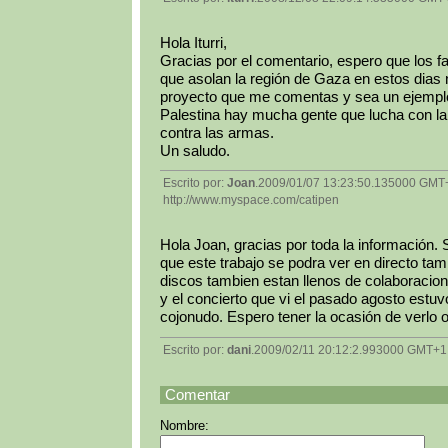
Hola Iturri,
Gracias por el comentario, espero que los f
que asolan la región de Gaza en estos dias n
proyecto que me comentas y sea un ejempl
Palestina hay mucha gente que lucha con la
contra las armas.
Un saludo.
Escrito por:
Joan
.2009/01/07 13:23:50.135000 GMT
http://www.myspace.com/catipen
Hola Joan, gracias por toda la información. 
que este trabajo se podra ver en directo tam
discos tambien estan llenos de colaboracio
y el concierto que vi el pasado agosto estuv
cojonudo. Espero tener la ocasión de verlo o
Escrito por:
dani
.2009/02/11 20:12:2.993000 GMT+1
Comentar
Nombre: