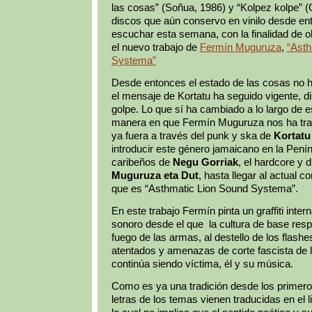
las cosas” (Soñua, 1986) y “Kolpez kolpe” (
discos que aún conservo en vinilo desde en
escuchar esta semana, con la finalidad de 
el nuevo trabajo de
Fermín Muguruza
,
“Asth
Systema”
Desde entonces el estado de las cosas no
el mensaje de Kortatu ha seguido vigente, di
golpe. Lo que sí ha cambiado a lo largo de e
manera en que Fermín Muguruza nos ha tra
ya fuera a través del punk y ska de
Kortatu
introducir este género jamaicano en la Peníns
caribeños de
Negu Gorriak
, el hardcore y
Muguruza eta Dut
, hasta llegar al actual 
que es “Asthmatic Lion Sound Systema”.
En este trabajo Fermín pinta un graffiti inte
sonoro desde el que la cultura de base resp
fuego de las armas, al destello de los flashe
atentados y amenazas de corte fascista de l
continúa siendo víctima, él y su música.
Como es ya una tradición desde los primeros
letras de los temas vienen traducidas en el l