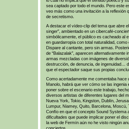
lo cual no implica que el sentido poético y 
sea captado por todo el mundo. Pero este es
veo más como una invitación a la reflexión
de secretismo.
A destacar el vídeo-clip del tema que abre e
singer”, ambientado en un cibercafé-concier
simbólicamente, el público es cacheado al e
en guardarropía con total naturalidad, como q
Dispare al cantante, pero sin armas. Posteri
de “Balazalak”,
aparecen alternativamente i
armas mezcladas con imágenes de diversión
destrucción, de denuncia, de ingenuidad… 
que el espectador saque sus propias conclu
Como acertadamente me comentaba hace u
Manolo, habrá que ver cómo se las ingenia 
poner sobre el escenario este trabajo, hech
diversos artistas de diferentes lugares del m
Nueva York, Tokio, Kingston, Dublín, Jerusa
Lumpur, Niamey, Quito, Barcelona, Moscú,
Confío en que el concepto Sound Systema 
dificultades que puede implicar poner el disco
la web de Fermín aún no he visto ningún an
conciertos.