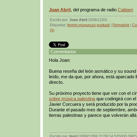
Joan Abril
, del programa de radio
Catipen
Escrito por:
Joan Abril
.2008/12/03
Etiquetas:
fermin-muguruza
euskadi
|
Permalink
|
Co
(0)
Comentarios
Hola Joan:
Buena reseña del león asmático y su sound 
leído, me da que, por ahora, está aparcado l
directo.
Su próximo proyecto tiene que ver con el ci
sobre música palestina
que codirigirá con el
Javier Corcuera y será producido por la pro
Durante el pasado mes de septiembre, ambo
tierras palestinas y parece que volverán al
Escrito por:
iturri
.2008/12/08 22:09:14.535000 GMT