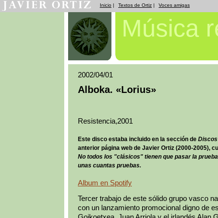
Inicio
|
Textos de Ortiz
|
Voces amigas
Música 
2002/04/01
Alboka. «Lorius»
Resistencia,2001
Este disco estaba incluido en la sección de
Discos
anterior página web de Javier Ortiz (2000-2005), c
No todos los "clásicos" tienen que pasar la prueba
unas cuantas pruebas.
Album en Spotify
Tercer trabajo de este sólido grupo vasco n
con un lanzamiento promocional digno de e
Goikoetxea, Juan Arriola y el irlandés Alan Gr