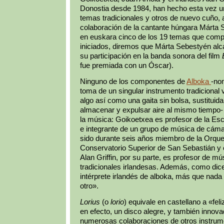
Donostia desde 1984, han hecho esta vez u
temas tradicionales y otros de nuevo cuño,
colaboración de la cantante húngara Márta S
en euskara cinco de los 19 temas que comp
iniciados, diremos que Márta Sebestyén alc
su participación en la banda sonora del film
fue premiada con un Óscar).
Ninguno de los componentes de
Alboka
-no
toma de un singular instrumento tradicional 
algo así como una gaita sin bolsa, sustituid
almacenar y expulsar aire al mismo tiempo- 
la música: Goikoetxea es profesor de la Es
e integrante de un grupo de música de cámar
sido durante seis años miembro de la Orque
Conservatorio Superior de San Sebastián y e
Alan Griffin, por su parte, es profesor de m
tradicionales irlandesas. Además, como dice
intérprete irlandés de alboka, más que nada
otro».
Lorius
(o
lorio
) equivale en castellano a «fel
en efecto, un disco alegre, y también innova
numerosas colaboraciones de otros instrume