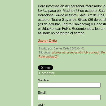
Para información del personal interesado: la
Lorius
pasa por Madrid (23 de octubre, Sala G
Barcelona (24 de octubre, Sala Luz de Gas
octubre, Teatro Gayarre), Bilbao (26 de octu
(29 de octubre, Teatro Caixanova) y Donost
el Udazkenean Folk). Recomiendo a los ama
asistan: no perderán el tiempo.
Javier Ortiz
Escrito por:
Javier Ortiz
.2002/04/01
Etiquetas:
alboka
márta-sebestyén
folk
euskadi
|
Per
Referencias (0)
Comentar
Nombre:
Email:
URL: